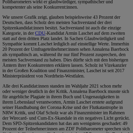
Politbarometers wirkt er glaubwürdiger, sympathischer und
kompetenter als seine Konkurrent:innen.
Wie unsere Grafik zeigt, glauben beispielsweise 43 Prozent der
Deutschen, dass Scholz den meisten Sachverstand der drei
Spitzenkandidat:innen besitzt. Sachverstand ist auch die einzige
Kategorie, in der
CDU
-Kandidat Armin Laschet auf dem zweiten
statt auf dem dritten Platz landet. In Sachen Glaubwürdigkeit und
Sympathie kommt Laschet lediglich auf einstellige Werte. Immerhin
20 Prozent der Umfrageteilnehmer:innen sehen Annalena Baerbock
als sympathisch an, während ihr nur fünf Prozent zusprechen, den
meisten Sachverstand zu haben. Dies dürfte sich mit den bisherigen
Ämtern ihrer Konkurrenten erklären lassen. Scholz ist Vizekanzler
in der Großen Koalition und Finanzminister, Laschet ist seit 2017
Ministerpräsident von Nordrhein-Westfalen.
Alle drei Kandidat:innen standen im Wahljahr 2021 schon mehr
oder weniger deutlich in der Kritik. Annalena Baerbock musste sich
für angebliche Plagiate in ihrem Buch und Ungenauigkeiten in
ihrem Lebenslauf verantworten, Armin Laschet erntete aufgrund
seiner Handhabung der Corona-Krise und der Flutkatastrophe in
NRW Kritik, und Olaf Scholz war als Finanzminister im Rahmen
der Wirecard- und Cum-Ex-Skandale in ein negatives Licht gerückt.
Dem SPD-Spitzenkandidaten hat das am wenigstens geschadet: 49
Prozent der Teilnehmer:innen am ZDF Politbarometer sprechen sich