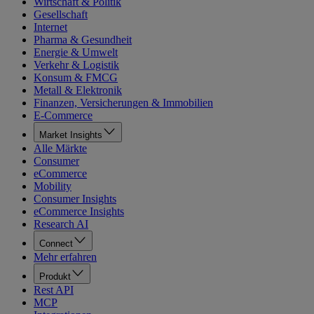
Wirtschaft & Politik
Gesellschaft
Internet
Pharma & Gesundheit
Energie & Umwelt
Verkehr & Logistik
Konsum & FMCG
Metall & Elektronik
Finanzen, Versicherungen & Immobilien
E-Commerce
Market Insights
Alle Märkte
Consumer
eCommerce
Mobility
Consumer Insights
eCommerce Insights
Research AI
Connect
Mehr erfahren
Produkt
Rest API
MCP