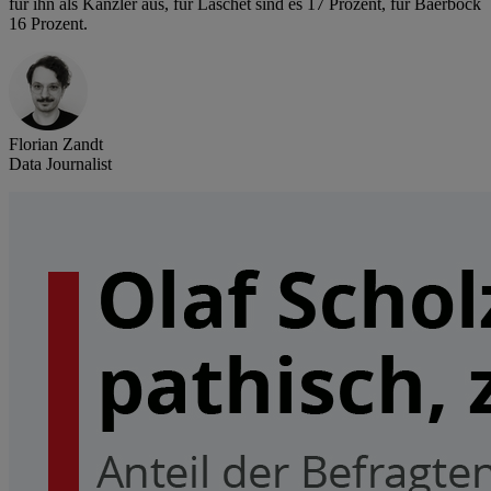
für ihn als Kanzler aus, für Laschet sind es 17 Prozent, für Baerbock
16 Prozent.
Florian Zandt
Data Journalist