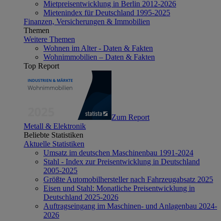
Mietpreisentwicklung in Berlin 2012-2026
Mietenindex für Deutschland 1995-2025
Finanzen, Versicherungen & Immobilien
Themen
Weitere Themen
Wohnen im Alter - Daten & Fakten
Wohnimmobilien – Daten & Fakten
Top Report
Zum Report
Metall & Elektronik
Beliebte Statistiken
Aktuelle Statistiken
Umsatz im deutschen Maschinenbau 1991-2024
Stahl - Index zur Preisentwicklung in Deutschland
2005-2025
Größte Automobilhersteller nach Fahrzeugabsatz 2025
Eisen und Stahl: Monatliche Preisentwicklung in
Deutschland 2025-2026
Auftragseingang im Maschinen- und Anlagenbau 2024-
2026