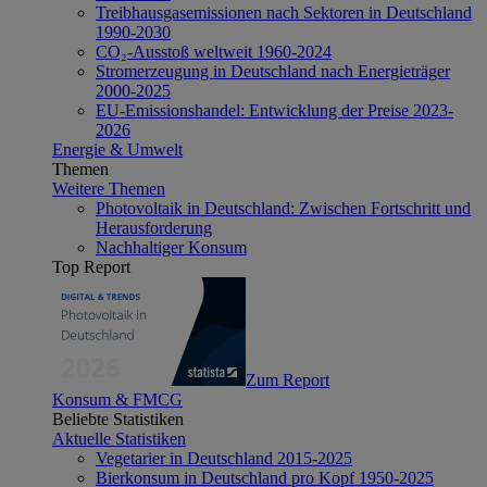
Treibhausgasemissionen nach Sektoren in Deutschland
1990-2030
CO₂-Ausstoß weltweit 1960-2024
Stromerzeugung in Deutschland nach Energieträger
2000-2025
EU-Emissionshandel: Entwicklung der Preise 2023-
2026
Energie & Umwelt
Themen
Weitere Themen
Photovoltaik in Deutschland: Zwischen Fortschritt und
Herausforderung
Nachhaltiger Konsum
Top Report
Zum Report
Konsum & FMCG
Beliebte Statistiken
Aktuelle Statistiken
Vegetarier in Deutschland 2015-2025
Bierkonsum in Deutschland pro Kopf 1950-2025