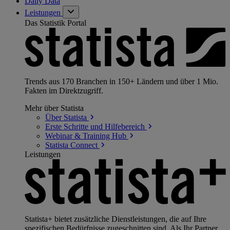
Daily Data
Leistungen
Das Statistik Portal
Trends aus 170 Branchen in 150+ Ländern und über 1 Mio.
Fakten im Direktzugriff.
Mehr über Statista
Über
Statista
Erste Schritte und
Hilfebereich
Webinar & Training
Hub
Statista
Connect
Leistungen
Statista+ bietet zusätzliche Dienstleistungen, die auf Ihre
spezifischen Bedürfnisse zugeschnitten sind. Als Ihr Partner