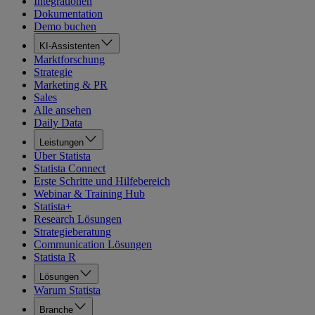
Integrationen
Dokumentation
Demo buchen
KI-Assistenten
Marktforschung
Strategie
Marketing & PR
Sales
Alle ansehen
Daily Data
Leistungen
Über Statista
Statista Connect
Erste Schritte und Hilfebereich
Webinar & Training Hub
Statista+
Research Lösungen
Strategieberatung
Communication Lösungen
Statista R
Lösungen
Warum Statista
Branche