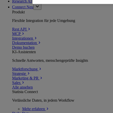
Research AI
Connect
Neu
Produkt
Flexible Integration für jede Umgebung
Rest API
MCP
Integrationen
Dokumentation
Demo buchen
KI-Assistenten
Schnelle Antworten, menschengeprüfte Insights
Marktforschung
Strategie
Marketing & PR
Sales
Alle ansehen
Statista Connect
Verlässliche Daten, in jedem Workflow
Mehr
erfahren