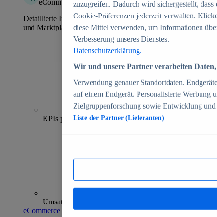
eCommerce Insights
zuzugreifen. Dadurch wird sichergestellt, dass 
Cookie-Präferenzen jederzeit verwalten. Klick
Detaillierte Informationen zu mehr als 39.000 Online-Shops
und Marktplätzen
diese Mittel verwenden, um Informationen über
Verbesserung unseres Dienstes.
Datenschutzerklärung.
Wir und unsere Partner verarbeiten Daten, 
Verwendung genauer Standortdaten. Endgeräteei
auf einem Endgerät. Personalisierte Werbung 
Zielgruppenforschung sowie Entwicklung und
70+
KPIs pro Shop
Liste der Partner (Lieferanten)
Umsatzanalysen und -prognosen
eCommerce Insights entdecken