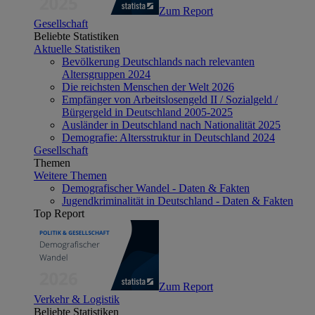
Zum Report
Gesellschaft
Beliebte Statistiken
Aktuelle Statistiken
Bevölkerung Deutschlands nach relevanten
Altersgruppen 2024
Die reichsten Menschen der Welt 2026
Empfänger von Arbeitslosengeld II / Sozialgeld /
Bürgergeld in Deutschland 2005-2025
Ausländer in Deutschland nach Nationalität 2025
Demografie: Altersstruktur in Deutschland 2024
Gesellschaft
Themen
Weitere Themen
Demografischer Wandel - Daten & Fakten
Jugendkriminalität in Deutschland - Daten & Fakten
Top Report
Zum Report
Verkehr & Logistik
Beliebte Statistiken