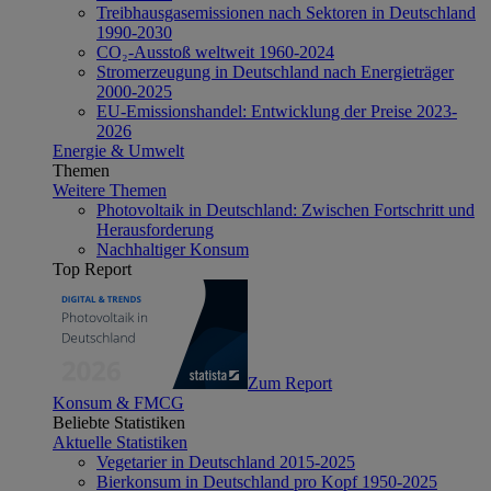
Treibhausgasemissionen nach Sektoren in Deutschland
1990-2030
CO₂-Ausstoß weltweit 1960-2024
Stromerzeugung in Deutschland nach Energieträger
2000-2025
EU-Emissionshandel: Entwicklung der Preise 2023-
2026
Energie & Umwelt
Themen
Weitere Themen
Photovoltaik in Deutschland: Zwischen Fortschritt und
Herausforderung
Nachhaltiger Konsum
Top Report
Zum Report
Konsum & FMCG
Beliebte Statistiken
Aktuelle Statistiken
Vegetarier in Deutschland 2015-2025
Bierkonsum in Deutschland pro Kopf 1950-2025