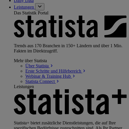
Daily Data
Leistungen
Das Statistik Portal
Trends aus 170 Branchen in 150+ Ländern und über 1 Mio.
Fakten im Direktzugriff.
Mehr über Statista
Über
Statista
Erste Schritte und
Hilfebereich
Webinar & Training
Hub
Statista
Connect
Leistungen
Statista+ bietet zusätzliche Dienstleistungen, die auf Ihre
spezifischen Bedürfnisse zugeschnitten sind. Als Ihr Partner