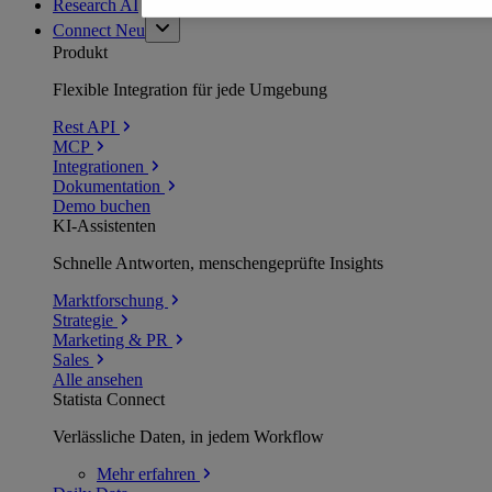
Research AI
Connect
Neu
Produkt
Flexible Integration für jede Umgebung
Rest API
MCP
Integrationen
Dokumentation
Demo buchen
KI-Assistenten
Schnelle Antworten, menschengeprüfte Insights
Marktforschung
Strategie
Marketing & PR
Sales
Alle ansehen
Statista Connect
Verlässliche Daten, in jedem Workflow
Mehr
erfahren