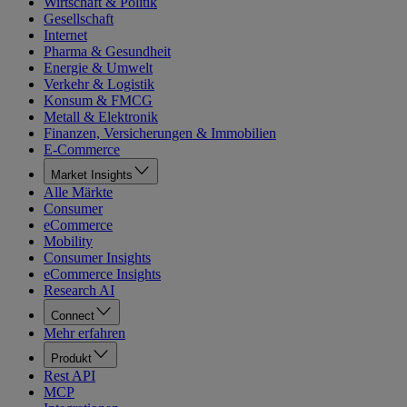
Wirtschaft & Politik
Gesellschaft
Internet
Pharma & Gesundheit
Energie & Umwelt
Verkehr & Logistik
Konsum & FMCG
Metall & Elektronik
Finanzen, Versicherungen & Immobilien
E-Commerce
Market Insights
Alle Märkte
Consumer
eCommerce
Mobility
Consumer Insights
eCommerce Insights
Research AI
Connect
Mehr erfahren
Produkt
Rest API
MCP