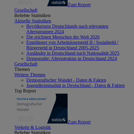
Zum Report
Gesellschaft
Beliebte Statistiken
Aktuelle Statistiken
Bevölkerung Deutschlands nach relevanten
Altersgruppen 2024
Die reichsten Menschen der Welt 2026
Empfänger von Arbeitslosengeld II / Sozialgeld /
Bürgergeld in Deutschland 2005-2025
Ausländer in Deutschland nach Nationalität 2025
Demografie: Altersstruktur in Deutschland 2024
Gesellschaft
Themen
Weitere Themen
Demografischer Wandel - Daten & Fakten
Jugendkriminalität in Deutschland - Daten & Fakten
Top Report
Zum Report
Verkehr & Logistik
Beliebte Statistiken