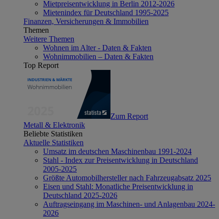
Mietpreisentwicklung in Berlin 2012-2026
Mietenindex für Deutschland 1995-2025
Finanzen, Versicherungen & Immobilien
Themen
Weitere Themen
Wohnen im Alter - Daten & Fakten
Wohnimmobilien – Daten & Fakten
Top Report
Zum Report
Metall & Elektronik
Beliebte Statistiken
Aktuelle Statistiken
Umsatz im deutschen Maschinenbau 1991-2024
Stahl - Index zur Preisentwicklung in Deutschland
2005-2025
Größte Automobilhersteller nach Fahrzeugabsatz 2025
Eisen und Stahl: Monatliche Preisentwicklung in
Deutschland 2025-2026
Auftragseingang im Maschinen- und Anlagenbau 2024-
2026