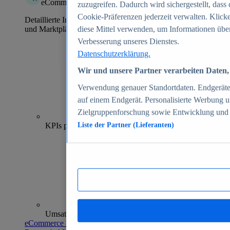
eCommerce Insights
zuzugreifen. Dadurch wird sichergestellt, dass 
Cookie-Präferenzen jederzeit verwalten. Klick
Detaillierte Informationen zu mehr als 39.000 Online-Shops
und Marktplätzen
diese Mittel verwenden, um Informationen über
Verbesserung unseres Dienstes.
Datenschutzerklärung.
Wir und unsere Partner verarbeiten Daten, 
Verwendung genauer Standortdaten. Endgeräteei
auf einem Endgerät. Personalisierte Werbung 
Zielgruppenforschung sowie Entwicklung und
70+
KPIs pro Shop
Liste der Partner (Lieferanten)
Umsatzanalysen und -prognosen
eCommerce Insights entdecken