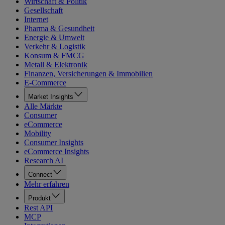
Wirtschaft & Politik
Gesellschaft
Internet
Pharma & Gesundheit
Energie & Umwelt
Verkehr & Logistik
Konsum & FMCG
Metall & Elektronik
Finanzen, Versicherungen & Immobilien
E-Commerce
Market Insights
Alle Märkte
Consumer
eCommerce
Mobility
Consumer Insights
eCommerce Insights
Research AI
Connect
Mehr erfahren
Produkt
Rest API
MCP