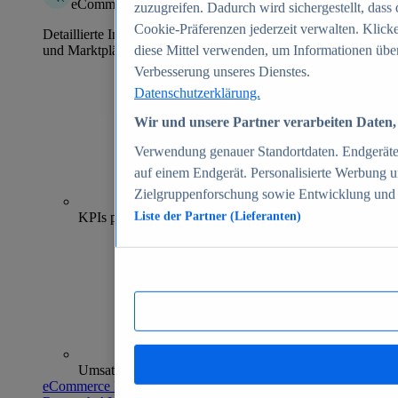
eCommerce Insights
zuzugreifen. Dadurch wird sichergestellt, dass 
Cookie-Präferenzen jederzeit verwalten. Klick
Detaillierte Informationen zu mehr als 39.000 Online-Shops
und Marktplätzen
diese Mittel verwenden, um Informationen über
Verbesserung unseres Dienstes.
Datenschutzerklärung.
Wir und unsere Partner verarbeiten Daten, 
Verwendung genauer Standortdaten. Endgeräteei
auf einem Endgerät. Personalisierte Werbung 
Zielgruppenforschung sowie Entwicklung und
70+
KPIs pro Shop
Liste der Partner (Lieferanten)
Umsatzanalysen und -prognosen
eCommerce Insights entdecken