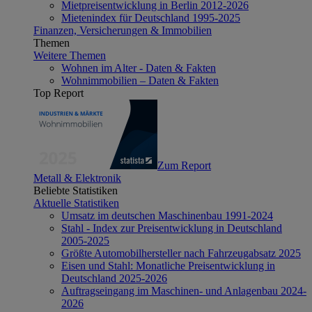
Mietpreisentwicklung in Berlin 2012-2026
Mietenindex für Deutschland 1995-2025
Finanzen, Versicherungen & Immobilien
Themen
Weitere Themen
Wohnen im Alter - Daten & Fakten
Wohnimmobilien – Daten & Fakten
Top Report
Zum Report
Metall & Elektronik
Beliebte Statistiken
Aktuelle Statistiken
Umsatz im deutschen Maschinenbau 1991-2024
Stahl - Index zur Preisentwicklung in Deutschland
2005-2025
Größte Automobilhersteller nach Fahrzeugabsatz 2025
Eisen und Stahl: Monatliche Preisentwicklung in
Deutschland 2025-2026
Auftragseingang im Maschinen- und Anlagenbau 2024-
2026