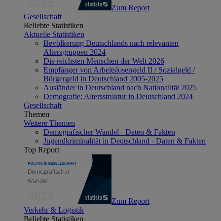
Zum Report
Gesellschaft
Beliebte Statistiken
Aktuelle Statistiken
Bevölkerung Deutschlands nach relevanten
Altersgruppen 2024
Die reichsten Menschen der Welt 2026
Empfänger von Arbeitslosengeld II / Sozialgeld /
Bürgergeld in Deutschland 2005-2025
Ausländer in Deutschland nach Nationalität 2025
Demografie: Altersstruktur in Deutschland 2024
Gesellschaft
Themen
Weitere Themen
Demografischer Wandel - Daten & Fakten
Jugendkriminalität in Deutschland - Daten & Fakten
Top Report
Zum Report
Verkehr & Logistik
Beliebte Statistiken