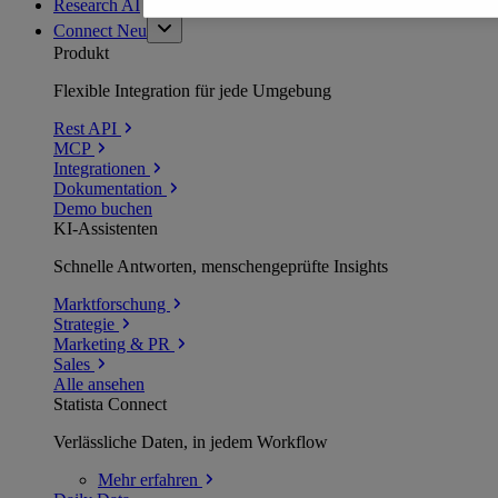
Research AI
Connect
Neu
Produkt
Flexible Integration für jede Umgebung
Rest API
MCP
Integrationen
Dokumentation
Demo buchen
KI-Assistenten
Schnelle Antworten, menschengeprüfte Insights
Marktforschung
Strategie
Marketing & PR
Sales
Alle ansehen
Statista Connect
Verlässliche Daten, in jedem Workflow
Mehr
erfahren