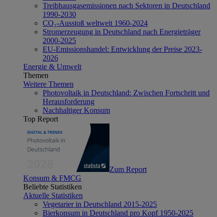
Treibhausgasemissionen nach Sektoren in Deutschland
1990-2030
CO₂-Ausstoß weltweit 1960-2024
Stromerzeugung in Deutschland nach Energieträger
2000-2025
EU-Emissionshandel: Entwicklung der Preise 2023-
2026
Energie & Umwelt
Themen
Weitere Themen
Photovoltaik in Deutschland: Zwischen Fortschritt und
Herausforderung
Nachhaltiger Konsum
Top Report
Zum Report
Konsum & FMCG
Beliebte Statistiken
Aktuelle Statistiken
Vegetarier in Deutschland 2015-2025
Bierkonsum in Deutschland pro Kopf 1950-2025