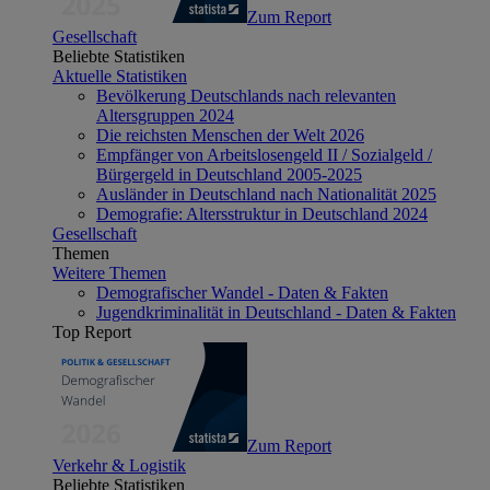
Zum Report
Gesellschaft
Beliebte Statistiken
Aktuelle Statistiken
Bevölkerung Deutschlands nach relevanten
Altersgruppen 2024
Die reichsten Menschen der Welt 2026
Empfänger von Arbeitslosengeld II / Sozialgeld /
Bürgergeld in Deutschland 2005-2025
Ausländer in Deutschland nach Nationalität 2025
Demografie: Altersstruktur in Deutschland 2024
Gesellschaft
Themen
Weitere Themen
Demografischer Wandel - Daten & Fakten
Jugendkriminalität in Deutschland - Daten & Fakten
Top Report
Zum Report
Verkehr & Logistik
Beliebte Statistiken