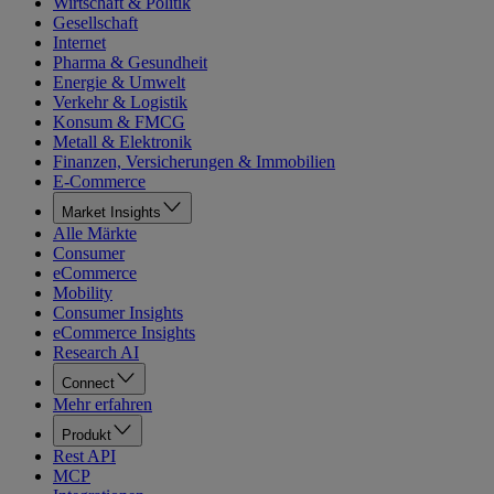
Wirtschaft & Politik
Gesellschaft
Internet
Pharma & Gesundheit
Energie & Umwelt
Verkehr & Logistik
Konsum & FMCG
Metall & Elektronik
Finanzen, Versicherungen & Immobilien
E-Commerce
Market Insights
Alle Märkte
Consumer
eCommerce
Mobility
Consumer Insights
eCommerce Insights
Research AI
Connect
Mehr erfahren
Produkt
Rest API
MCP