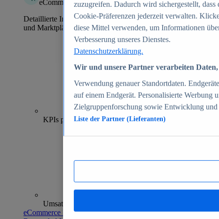
eCommerce Insights
zuzugreifen. Dadurch wird sichergestellt, dass 
Cookie-Präferenzen jederzeit verwalten. Klick
Detaillierte Informationen zu mehr als 39.000 Online-Shops
und Marktplätzen
diese Mittel verwenden, um Informationen über
Verbesserung unseres Dienstes.
Datenschutzerklärung.
Wir und unsere Partner verarbeiten Daten, 
Verwendung genauer Standortdaten. Endgeräteei
auf einem Endgerät. Personalisierte Werbung 
Zielgruppenforschung sowie Entwicklung und
70+
KPIs pro Shop
Liste der Partner (Lieferanten)
Umsatzanalysen und -prognosen
eCommerce Insights entdecken