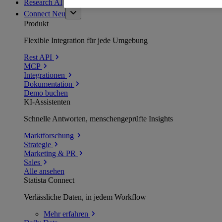
Research AI
Connect
Neu
Produkt
Flexible Integration für jede Umgebung
Rest API
MCP
Integrationen
Dokumentation
Demo buchen
KI-Assistenten
Schnelle Antworten, menschengeprüfte Insights
Marktforschung
Strategie
Marketing & PR
Sales
Alle ansehen
Statista Connect
Verlässliche Daten, in jedem Workflow
Mehr
erfahren