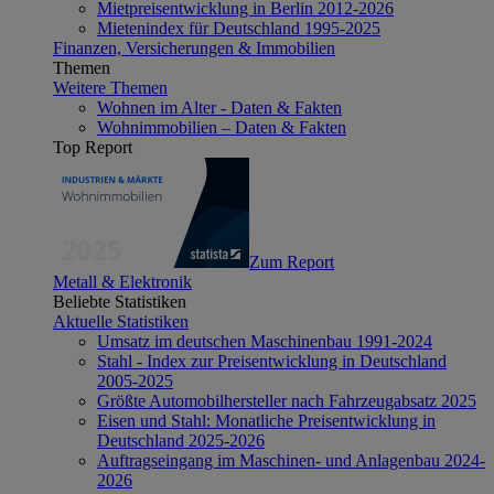
Mietpreisentwicklung in Berlin 2012-2026
Mietenindex für Deutschland 1995-2025
Finanzen, Versicherungen & Immobilien
Themen
Weitere Themen
Wohnen im Alter - Daten & Fakten
Wohnimmobilien – Daten & Fakten
Top Report
Zum Report
Metall & Elektronik
Beliebte Statistiken
Aktuelle Statistiken
Umsatz im deutschen Maschinenbau 1991-2024
Stahl - Index zur Preisentwicklung in Deutschland
2005-2025
Größte Automobilhersteller nach Fahrzeugabsatz 2025
Eisen und Stahl: Monatliche Preisentwicklung in
Deutschland 2025-2026
Auftragseingang im Maschinen- und Anlagenbau 2024-
2026