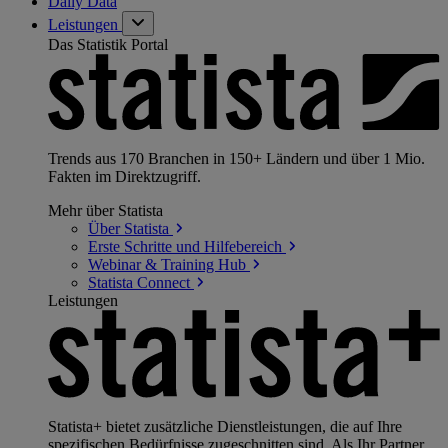
Daily Data
Leistungen
Das Statistik Portal
Trends aus 170 Branchen in 150+ Ländern und über 1 Mio.
Fakten im Direktzugriff.
Mehr über Statista
Über
Statista
Erste Schritte und
Hilfebereich
Webinar & Training
Hub
Statista
Connect
Leistungen
Statista+ bietet zusätzliche Dienstleistungen, die auf Ihre
spezifischen Bedürfnisse zugeschnitten sind. Als Ihr Partner