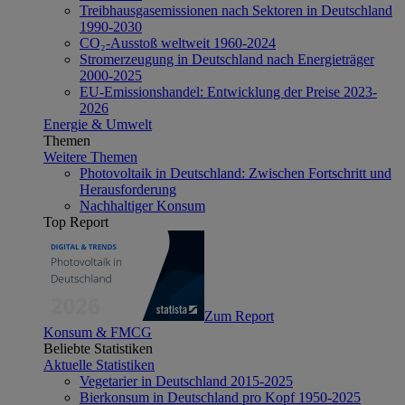
Treibhausgasemissionen nach Sektoren in Deutschland
1990-2030
CO₂-Ausstoß weltweit 1960-2024
Stromerzeugung in Deutschland nach Energieträger
2000-2025
EU-Emissionshandel: Entwicklung der Preise 2023-
2026
Energie & Umwelt
Themen
Weitere Themen
Photovoltaik in Deutschland: Zwischen Fortschritt und
Herausforderung
Nachhaltiger Konsum
Top Report
Zum Report
Konsum & FMCG
Beliebte Statistiken
Aktuelle Statistiken
Vegetarier in Deutschland 2015-2025
Bierkonsum in Deutschland pro Kopf 1950-2025