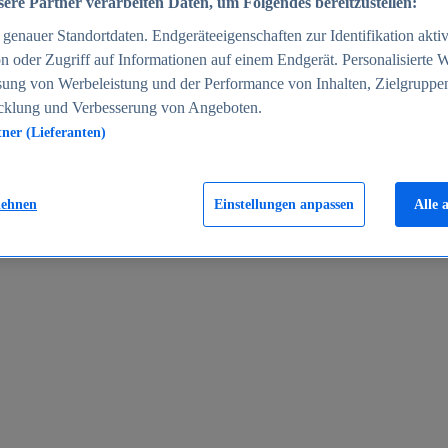
ere Partner verarbeiten Daten, um Folgendes bereitzustellen:
enauer Standortdaten. Endgeräteeigenschaften zur Identifikation aktiv
n oder Zugriff auf Informationen auf einem Endgerät. Personalisierte
sung von Werbeleistung und der Performance von Inhalten, Zielgruppe
cklung und Verbesserung von Angeboten.
tner (Lieferanten)
en 2024
lehnen
Einstellungen anpassen
Alle 
rgeld in Deutschland 2005-2025