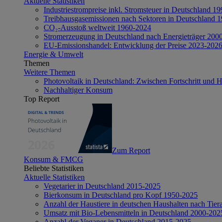
Aktuelle Statistiken
Industriestrompreise inkl. Stromsteuer in Deutschland 1
Treibhausgasemissionen nach Sektoren in Deutschland 
CO₂-Ausstoß weltweit 1960-2024
Stromerzeugung in Deutschland nach Energieträger 200
EU-Emissionshandel: Entwicklung der Preise 2023-202
Energie & Umwelt
Themen
Weitere Themen
Photovoltaik in Deutschland: Zwischen Fortschritt und 
Nachhaltiger Konsum
Top Report
Zum Report
Konsum & FMCG
Beliebte Statistiken
Aktuelle Statistiken
Vegetarier in Deutschland 2015-2025
Bierkonsum in Deutschland pro Kopf 1950-2025
Anzahl der Haustiere in deutschen Haushalten nach Tier
Umsatz mit Bio-Lebensmitteln in Deutschland 2000-202
Anzahl der Veganer in Deutschland 2015-2025