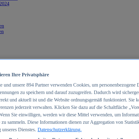
 2024
en
en
ieren Ihre Privatsphäre
te und unsere
894
Partner verwenden Cookies, um personenbezogene 
ennungen zu speichern und darauf zuzugreifen. Dadurch wird sichergest
orrekt und aktuell ist und die Website ordnungsgemäß funktioniert. Sie 
025
renzen jederzeit verwalten. Klicken Sie dazu auf die Schaltfläche „Vor
schland 2025
Wenn Sie einwilligen, werden wir diese Mittel verwenden, um Informat
 zu sammeln. Diese Informationen dienen zur Aggregation von Statisti
 unseres Dienstes.
Datenschutzerklärung.