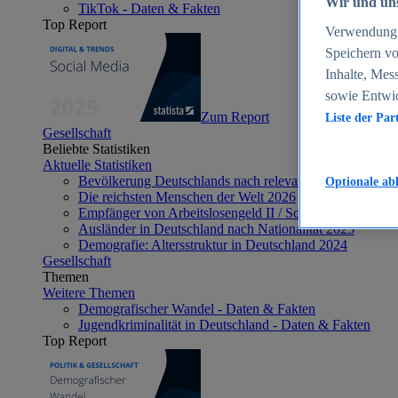
Wir und uns
TikTok - Daten & Fakten
Top Report
Verwendung g
Speichern vo
Inhalte, Mes
sowie Entwi
Zum Report
Liste der Par
Gesellschaft
Beliebte Statistiken
Aktuelle Statistiken
Bevölkerung Deutschlands nach relevanten Altersgrupp
Optionale ab
Die reichsten Menschen der Welt 2026
Empfänger von Arbeitslosengeld II / Sozialgeld / Bürge
Ausländer in Deutschland nach Nationalität 2025
Demografie: Altersstruktur in Deutschland 2024
Gesellschaft
Themen
Weitere Themen
Demografischer Wandel - Daten & Fakten
Jugendkriminalität in Deutschland - Daten & Fakten
Top Report