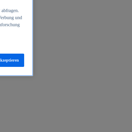
 abfragen.
 Werbung und
nforschung
akzeptieren