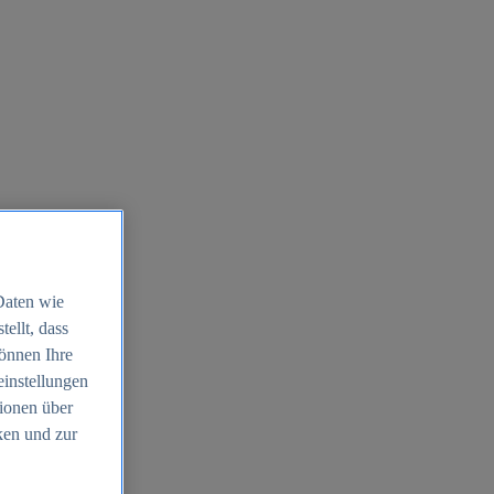
Daten wie
ellt, dass
können Ihre
einstellungen
ionen über
ken und zur