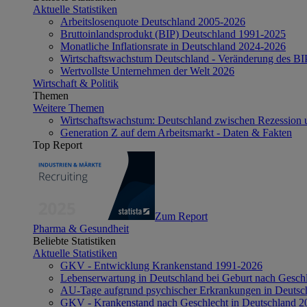
Aktuelle Statistiken
Arbeitslosenquote Deutschland 2005-2026
Bruttoinlandsprodukt (BIP) Deutschland 1991-2025
Monatliche Inflationsrate in Deutschland 2024-2026
Wirtschaftswachstum Deutschland - Veränderung des B
Wertvollste Unternehmen der Welt 2026
Wirtschaft & Politik
Themen
Weitere Themen
Wirtschaftswachstum: Deutschland zwischen Rezession 
Generation Z auf dem Arbeitsmarkt - Daten & Fakten
Top Report
Zum Report
Pharma & Gesundheit
Beliebte Statistiken
Aktuelle Statistiken
GKV - Entwicklung Krankenstand 1991-2026
Lebenserwartung in Deutschland bei Geburt nach Gesch
AU-Tage aufgrund psychischer Erkrankungen in Deutsc
GKV - Krankenstand nach Geschlecht in Deutschland 