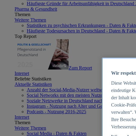
Häufigste Gründe für Arbeitsunfähigkeit in Deutschland
Pharma & Gesundheit
Themen
Weitere Themen
Statistiken zu psychischen Erkrankungen - Daten & Fakt
Häufigste Todesursachen in Deutschland - Daten & Fakt
Top Report
Zum Report
Wir respekt
Internet
Beliebte Statistiken
Diese Websi
Aktuelle Statistiken
Anzahl der Social-Media-Nutzer weltweit 2012-2025
eindeutige K
Social Networks mit den meisten Nutzern weltweit 2025
der Inhalt k
Soziale Netzwerke in Deutschland nach Generationen 2
Cookie-Präfe
Instagram - Nutzung nach Alter und Geschlecht in Deut
Podcasts - Nutzung 2016-2025
verwalten“. 
Internet
Ihre Besuche
Themen
Verbesserung
Weitere Themen
Social Media - Daten & Fakten