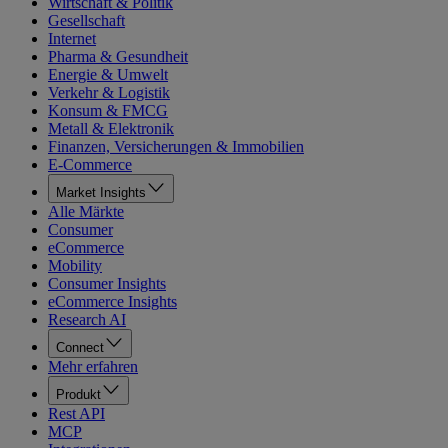
Wirtschaft & Politik
Gesellschaft
Internet
Pharma & Gesundheit
Energie & Umwelt
Verkehr & Logistik
Konsum & FMCG
Metall & Elektronik
Finanzen, Versicherungen & Immobilien
E-Commerce
Market Insights
Alle Märkte
Consumer
eCommerce
Mobility
Consumer Insights
eCommerce Insights
Research AI
Connect
Mehr erfahren
Produkt
Rest API
MCP