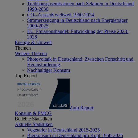
Treibhausgasemissionen nach Sektoren in Deutschland
1990-2030
CO₂-Ausstoß weltweit 1960-2024
Stromerzeugung in Deutschland nach Energieträger
2000-2025
EU-Emissionshandel: Entwicklung der Preise 2023-
2026
Energie & Umwelt
Themen
Weitere Themen
Photovoltaik in Deutschland: Zwischen Fortschritt und
Herausforderung
Nachhaltiger Konsum
Top Report
Zum Report
Konsum & FMCG
Beliebte Statistiken
Aktuelle Statistiken
Vegetarier in Deutschland 2015-2025
Bierkonsum in Deutschland pro Kopf 1950-2025