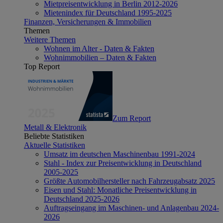
Mietpreisentwicklung in Berlin 2012-2026
Mietenindex für Deutschland 1995-2025
Finanzen, Versicherungen & Immobilien
Themen
Weitere Themen
Wohnen im Alter - Daten & Fakten
Wohnimmobilien – Daten & Fakten
Top Report
Zum Report
Metall & Elektronik
Beliebte Statistiken
Aktuelle Statistiken
Umsatz im deutschen Maschinenbau 1991-2024
Stahl - Index zur Preisentwicklung in Deutschland
2005-2025
Größte Automobilhersteller nach Fahrzeugabsatz 2025
Eisen und Stahl: Monatliche Preisentwicklung in
Deutschland 2025-2026
Auftragseingang im Maschinen- und Anlagenbau 2024-
2026