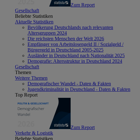
Zum Report
Gesellschaft
Beliebte Statistiken
Aktuelle Statistiken
Bevölkerung Deutschlands nach relevanten
Altersgruppen 2024
Die reichsten Menschen der Welt 2026
Empfänger von Arbeitslosengeld II / Sozialgeld /
Bürgergeld in Deutschland 2005-2025
Ausländer in Deutschland nach Nationalität 2025
Demografie: Altersstruktur in Deutschland 2024
Gesellschaft
Themen
Weitere Themen
Demografischer Wandel - Daten & Fakten
Jugendkriminalität in Deutschland - Daten & Fakten
Top Report
Zum Report
Verkehr & Logistik
Beliebte Statistiken