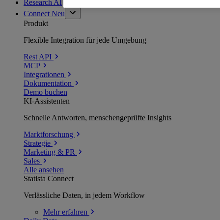
Research AI
Connect
Neu
Produkt
Flexible Integration für jede Umgebung
Rest API
MCP
Integrationen
Dokumentation
Demo buchen
KI-Assistenten
Schnelle Antworten, menschengeprüfte Insights
Marktforschung
Strategie
Marketing & PR
Sales
Alle ansehen
Statista Connect
Verlässliche Daten, in jedem Workflow
Mehr
erfahren