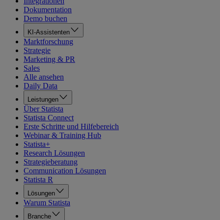
Integrationen
Dokumentation
Demo buchen
KI-Assistenten
Marktforschung
Strategie
Marketing & PR
Sales
Alle ansehen
Daily Data
Leistungen
Über Statista
Statista Connect
Erste Schritte und Hilfebereich
Webinar & Training Hub
Statista+
Research Lösungen
Strategieberatung
Communication Lösungen
Statista R
Lösungen
Warum Statista
Branche