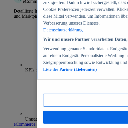
eCommerce Insights
zuzugreifen. Dadurch wird sichergestellt, dass 
Cookie-Präferenzen jederzeit verwalten. Klick
Detaillierte Informationen zu mehr als 39.000 Online-Shops
und Marktplätzen
diese Mittel verwenden, um Informationen über
Verbesserung unseres Dienstes.
Datenschutzerklärung.
Wir und unsere Partner verarbeiten Daten, 
Verwendung genauer Standortdaten. Endgeräteei
auf einem Endgerät. Personalisierte Werbung 
Zielgruppenforschung sowie Entwicklung und
70+
KPIs pro Shop
Liste der Partner (Lieferanten)
Umsatzanalysen und -prognosen
eCommerce Insights entdecken