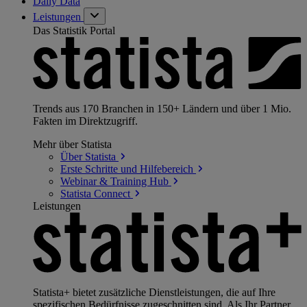
Daily Data
Leistungen
Das Statistik Portal
Trends aus 170 Branchen in 150+ Ländern und über 1 Mio.
Fakten im Direktzugriff.
Mehr über Statista
Über
Statista
Erste Schritte und
Hilfebereich
Webinar & Training
Hub
Statista
Connect
Leistungen
Statista+ bietet zusätzliche Dienstleistungen, die auf Ihre
spezifischen Bedürfnisse zugeschnitten sind. Als Ihr Partner