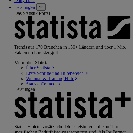
Daily Data
Leistungen
Das Statistik Portal
Trends aus 170 Branchen in 150+ Ländern und über 1 Mio.
Fakten im Direktzugriff.
Mehr über Statista
Über
Statista
Erste Schritte und
Hilfebereich
Webinar & Training
Hub
Statista
Connect
Leistungen
Statista+ bietet zusätzliche Dienstleistungen, die auf Ihre
spezifischen Bedürfnisse zugeschnitten sind. Als Ihr Partner