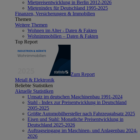
Mietpreisentwicklung in Berlin 2012-2026
Mietenindex für Deutschland 1995-2025
Finanzen, Versicherungen & Immobilien
Themen
Weitere Themen
Wohnen im Alter - Daten & Fakten
Wohnimmobilien – Daten & Fakten
Top Report
Zum Report
Metall & Elektronik
Beliebte Statistiken
Aktuelle Statistiken
Umsatz im deutschen Maschinenbau 1991-2024
Stahl - Index zur Preisentwicklung in Deutschland
2005-2025
Größte Automobilhersteller nach Fahrzeugabsatz 2025
Eisen und Stahl: Monatliche Preisentwicklung in
Deutschland 2025-2026
Auftragseingang im Maschinen- und Anlagenbau 2024-
2026