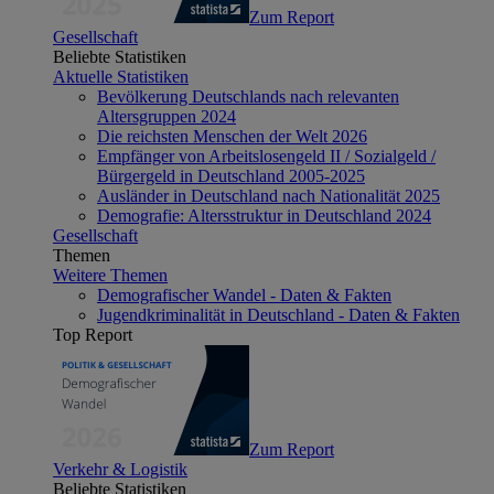
Zum Report
Gesellschaft
Beliebte Statistiken
Aktuelle Statistiken
Bevölkerung Deutschlands nach relevanten
Altersgruppen 2024
Die reichsten Menschen der Welt 2026
Empfänger von Arbeitslosengeld II / Sozialgeld /
Bürgergeld in Deutschland 2005-2025
Ausländer in Deutschland nach Nationalität 2025
Demografie: Altersstruktur in Deutschland 2024
Gesellschaft
Themen
Weitere Themen
Demografischer Wandel - Daten & Fakten
Jugendkriminalität in Deutschland - Daten & Fakten
Top Report
Zum Report
Verkehr & Logistik
Beliebte Statistiken