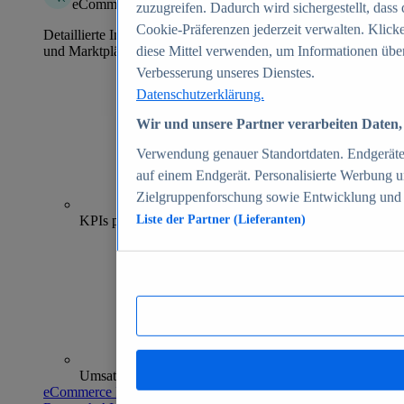
eCommerce Insights
zuzugreifen. Dadurch wird sichergestellt, dass 
Cookie-Präferenzen jederzeit verwalten. Klick
Detaillierte Informationen zu mehr als 39.000 Online-Shops
und Marktplätzen
diese Mittel verwenden, um Informationen über
Verbesserung unseres Dienstes.
Datenschutzerklärung.
Wir und unsere Partner verarbeiten Daten, 
Verwendung genauer Standortdaten. Endgeräteei
auf einem Endgerät. Personalisierte Werbung 
Zielgruppenforschung sowie Entwicklung und
70+
KPIs pro Shop
Liste der Partner (Lieferanten)
Umsatzanalysen und -prognosen
eCommerce Insights entdecken