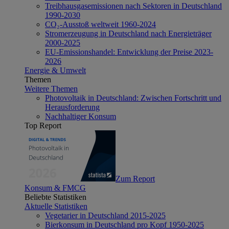
Treibhausgasemissionen nach Sektoren in Deutschland
1990-2030
CO₂-Ausstoß weltweit 1960-2024
Stromerzeugung in Deutschland nach Energieträger
2000-2025
EU-Emissionshandel: Entwicklung der Preise 2023-
2026
Energie & Umwelt
Themen
Weitere Themen
Photovoltaik in Deutschland: Zwischen Fortschritt und
Herausforderung
Nachhaltiger Konsum
Top Report
Zum Report
Konsum & FMCG
Beliebte Statistiken
Aktuelle Statistiken
Vegetarier in Deutschland 2015-2025
Bierkonsum in Deutschland pro Kopf 1950-2025