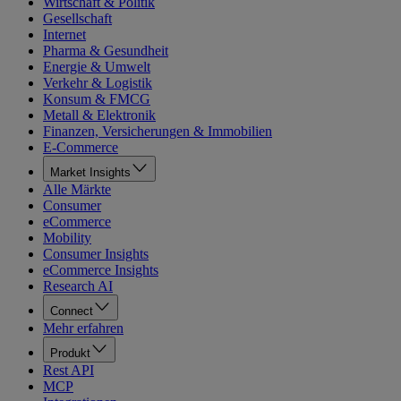
Wirtschaft & Politik
Gesellschaft
Internet
Pharma & Gesundheit
Energie & Umwelt
Verkehr & Logistik
Konsum & FMCG
Metall & Elektronik
Finanzen, Versicherungen & Immobilien
E-Commerce
Market Insights
Alle Märkte
Consumer
eCommerce
Mobility
Consumer Insights
eCommerce Insights
Research AI
Connect
Mehr erfahren
Produkt
Rest API
MCP