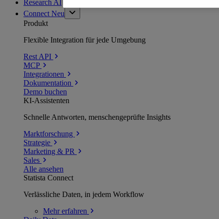
Research AI
Connect
Neu
Produkt
Flexible Integration für jede Umgebung
Rest API
MCP
Integrationen
Dokumentation
Demo buchen
KI-Assistenten
Schnelle Antworten, menschengeprüfte Insights
Marktforschung
Strategie
Marketing & PR
Sales
Alle ansehen
Statista Connect
Verlässliche Daten, in jedem Workflow
Mehr
erfahren