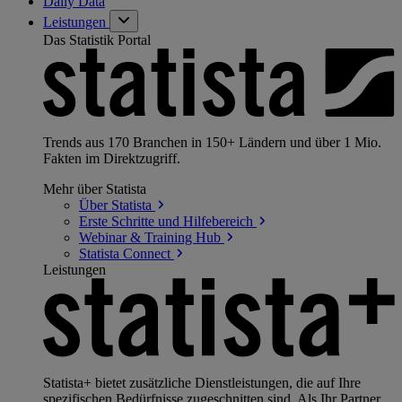
Daily Data
Leistungen
Das Statistik Portal
Trends aus 170 Branchen in 150+ Ländern und über 1 Mio.
Fakten im Direktzugriff.
Mehr über Statista
Über
Statista
Erste Schritte und
Hilfebereich
Webinar & Training
Hub
Statista
Connect
Leistungen
Statista+ bietet zusätzliche Dienstleistungen, die auf Ihre
spezifischen Bedürfnisse zugeschnitten sind. Als Ihr Partner