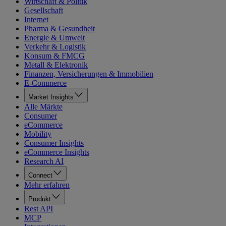
Wirtschaft & Politik
Gesellschaft
Internet
Pharma & Gesundheit
Energie & Umwelt
Verkehr & Logistik
Konsum & FMCG
Metall & Elektronik
Finanzen, Versicherungen & Immobilien
E-Commerce
Market Insights
Alle Märkte
Consumer
eCommerce
Mobility
Consumer Insights
eCommerce Insights
Research AI
Connect
Mehr erfahren
Produkt
Rest API
MCP