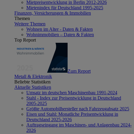
Mietpreisentwicklung in Berlin 2012-2026
Mietenindex für Deutschland 1995-2025
Finanzen, Versicherungen & Immobilien
Themen
Weitere Themen
Wohnen im Alter - Daten & Fakten
Wohnimmobilien – Daten & Fakten
Top Report
Zum Report
Metall & Elektronik
Beliebte Statistiken
Aktuelle Statistiken
Umsatz im deutschen Maschinenbau 1991-2024
Stahl - Index zur Preisentwicklung in Deutschland
2005-2025
Größte Automobilhersteller nach Fahrzeugabsatz 2025
Eisen und Stahl: Monatliche Preisentwicklung in
Deutschland 2025-2026
Auftragseingang im Maschinen- und Anlagenbau 2024-
2026