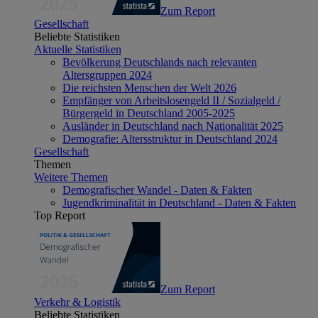
Zum Report
Gesellschaft
Beliebte Statistiken
Aktuelle Statistiken
Bevölkerung Deutschlands nach relevanten
Altersgruppen 2024
Die reichsten Menschen der Welt 2026
Empfänger von Arbeitslosengeld II / Sozialgeld /
Bürgergeld in Deutschland 2005-2025
Ausländer in Deutschland nach Nationalität 2025
Demografie: Altersstruktur in Deutschland 2024
Gesellschaft
Themen
Weitere Themen
Demografischer Wandel - Daten & Fakten
Jugendkriminalität in Deutschland - Daten & Fakten
Top Report
Zum Report
Verkehr & Logistik
Beliebte Statistiken