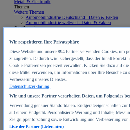
Metall & Elektronik
Themen
Weitere Themen
Automobilindustrie Deutschland - Daten & Fakten
Automobilindustrie weltweit - Daten & Fakten
Top Report
Wir respektieren Ihre Privatsphäre
Diese Website und unsere
894
Partner verwenden Cookies, um pe
Zum Report
zuzugreifen. Dadurch wird sichergestellt, dass der Inhalt korrekt
E-commerce
Cookie-Präferenzen jederzeit verwalten. Klicken Sie dazu auf die
Beliebte Statistiken
diese Mittel verwenden, um Informationen über Ihre Besuche zu s
Aktuelle Statistiken
E-Commerce - Entwicklung des Umsatzes in
Verbesserung unseres Dienstes.
Deutschland 1999-2025
Datenschutzerklärung.
Umsatz von Amazon in Deutschland und weltweit
2010-2025
Wir und unsere Partner verarbeiten Daten, um Folgendes bere
B2C-E-Commerce: Top-50 Online Shops in
Deutschland 2024
Verwendung genauer Standortdaten. Endgeräteeigenschaften zur Id
Marktanteile von Online-Zahlungsverfahren in
auf einem Endgerät. Personalisierte Werbung und Inhalte, Messu
Deutschland 2024
Zielgruppenforschung sowie Entwicklung und Verbesserung von
Umsatzstarke Warengruppen im Online-Handel in
Deutschland 2023-2025
Liste der Partner (Lieferanten)