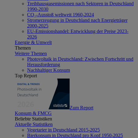
Treibhausgasemissionen nach Sektoren in Deutschland
1990-2030
CO₂-Ausstoß weltweit 1960-2024
Stromerzeugung in Deutschland nach Energieträger
2000-2025
EU-Emissionshandel: Entwicklung der Preise 2023-
2026
Energie & Umwelt
Themen
Weitere Themen
Photovoltaik in Deutschland: Zwischen Fortschritt und
Herausforderung
Nachhaltiger Konsum
Top Report
Zum Report
Konsum & FMCG
Beliebte Statistiken
Aktuelle Statistiken
Vegetarier in Deutschland 2015-2025
Bierkonsum in Deutschland pro Kopf 1950-2025