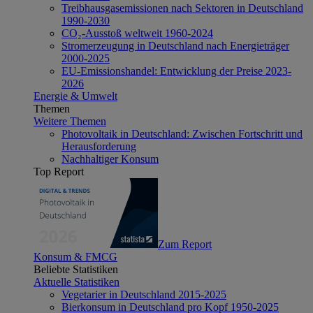
Treibhausgasemissionen nach Sektoren in Deutschland
1990-2030
CO₂-Ausstoß weltweit 1960-2024
Stromerzeugung in Deutschland nach Energieträger
2000-2025
EU-Emissionshandel: Entwicklung der Preise 2023-
2026
Energie & Umwelt
Themen
Weitere Themen
Photovoltaik in Deutschland: Zwischen Fortschritt und
Herausforderung
Nachhaltiger Konsum
Top Report
Zum Report
Konsum & FMCG
Beliebte Statistiken
Aktuelle Statistiken
Vegetarier in Deutschland 2015-2025
Bierkonsum in Deutschland pro Kopf 1950-2025