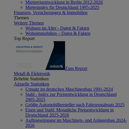
Mietpreisentwicklung in Berlin 2012-2026
Mietenindex für Deutschland 1995-2025
Finanzen, Versicherungen & Immobilien
Themen
Weitere Themen
Wohnen im Alter - Daten & Fakten
Wohnimmobilien – Daten & Fakten
Top Report
Zum Report
Metall & Elektronik
Beliebte Statistiken
Aktuelle Statistiken
Umsatz im deutschen Maschinenbau 1991-2024
Stahl - Index zur Preisentwicklung in Deutschland
2005-2025
Größte Automobilhersteller nach Fahrzeugabsatz 2025
Eisen und Stahl: Monatliche Preisentwicklung in
Deutschland 2025-2026
Auftragseingang im Maschinen- und Anlagenbau 2024-
2026