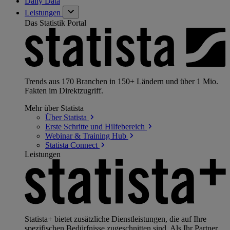
Daily Data
Leistungen
Das Statistik Portal
Trends aus 170 Branchen in 150+ Ländern und über 1 Mio.
Fakten im Direktzugriff.
Mehr über Statista
Über
Statista
Erste Schritte und
Hilfebereich
Webinar & Training
Hub
Statista
Connect
Leistungen
Statista+ bietet zusätzliche Dienstleistungen, die auf Ihre
spezifischen Bedürfnisse zugeschnitten sind. Als Ihr Partner