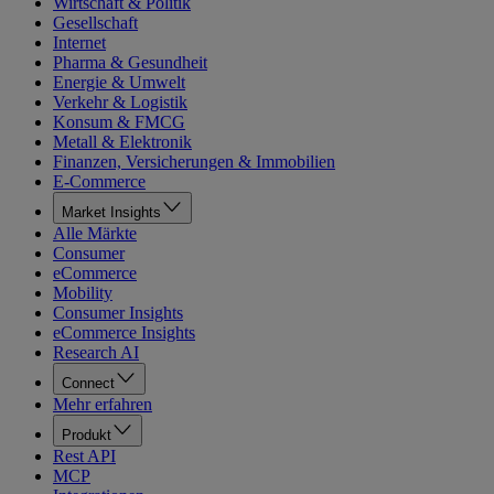
Wirtschaft & Politik
Gesellschaft
Internet
Pharma & Gesundheit
Energie & Umwelt
Verkehr & Logistik
Konsum & FMCG
Metall & Elektronik
Finanzen, Versicherungen & Immobilien
E-Commerce
Market Insights
Alle Märkte
Consumer
eCommerce
Mobility
Consumer Insights
eCommerce Insights
Research AI
Connect
Mehr erfahren
Produkt
Rest API
MCP