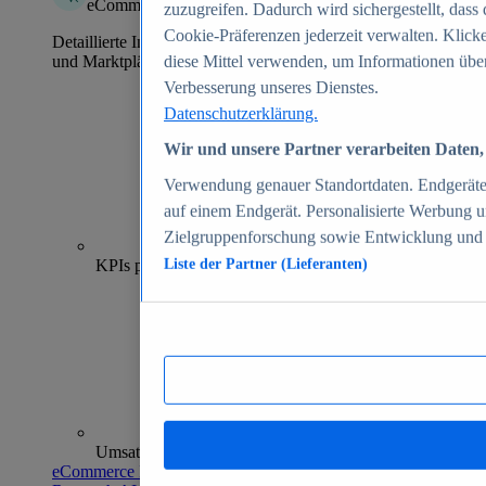
eCommerce Insights
zuzugreifen. Dadurch wird sichergestellt, dass 
Cookie-Präferenzen jederzeit verwalten. Klick
Detaillierte Informationen zu mehr als 39.000 Online-Shops
und Marktplätzen
diese Mittel verwenden, um Informationen über
Verbesserung unseres Dienstes.
Datenschutzerklärung.
Wir und unsere Partner verarbeiten Daten, 
Verwendung genauer Standortdaten. Endgeräteei
auf einem Endgerät. Personalisierte Werbung 
Zielgruppenforschung sowie Entwicklung und
70+
KPIs pro Shop
Liste der Partner (Lieferanten)
Umsatzanalysen und -prognosen
eCommerce Insights entdecken