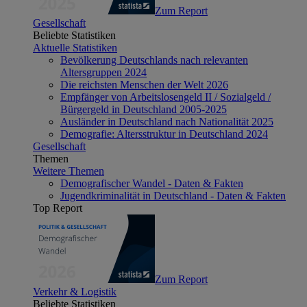
Zum Report
Gesellschaft
Beliebte Statistiken
Aktuelle Statistiken
Bevölkerung Deutschlands nach relevanten
Altersgruppen 2024
Die reichsten Menschen der Welt 2026
Empfänger von Arbeitslosengeld II / Sozialgeld /
Bürgergeld in Deutschland 2005-2025
Ausländer in Deutschland nach Nationalität 2025
Demografie: Altersstruktur in Deutschland 2024
Gesellschaft
Themen
Weitere Themen
Demografischer Wandel - Daten & Fakten
Jugendkriminalität in Deutschland - Daten & Fakten
Top Report
Zum Report
Verkehr & Logistik
Beliebte Statistiken