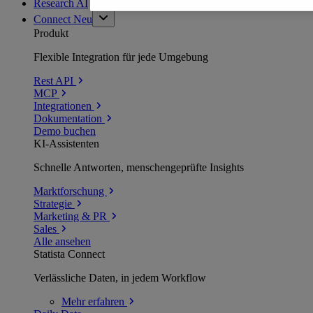
Research AI
Connect
Neu
Produkt
Flexible Integration für jede Umgebung
Rest API
MCP
Integrationen
Dokumentation
Demo buchen
KI-Assistenten
Schnelle Antworten, menschengeprüfte Insights
Marktforschung
Strategie
Marketing & PR
Sales
Alle ansehen
Statista Connect
Verlässliche Daten, in jedem Workflow
Mehr
erfahren