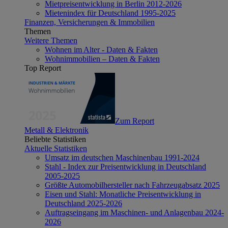
Mietpreisentwicklung in Berlin 2012-2026
Mietenindex für Deutschland 1995-2025
Finanzen, Versicherungen & Immobilien
Themen
Weitere Themen
Wohnen im Alter - Daten & Fakten
Wohnimmobilien – Daten & Fakten
Top Report
Zum Report
Metall & Elektronik
Beliebte Statistiken
Aktuelle Statistiken
Umsatz im deutschen Maschinenbau 1991-2024
Stahl - Index zur Preisentwicklung in Deutschland
2005-2025
Größte Automobilhersteller nach Fahrzeugabsatz 2025
Eisen und Stahl: Monatliche Preisentwicklung in
Deutschland 2025-2026
Auftragseingang im Maschinen- und Anlagenbau 2024-
2026