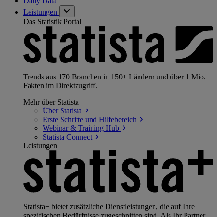
Daily Data
Leistungen
Das Statistik Portal
Trends aus 170 Branchen in 150+ Ländern und über 1 Mio.
Fakten im Direktzugriff.
Mehr über Statista
Über
Statista
Erste Schritte und
Hilfebereich
Webinar & Training
Hub
Statista
Connect
Leistungen
Statista+ bietet zusätzliche Dienstleistungen, die auf Ihre
spezifischen Bedürfnisse zugeschnitten sind. Als Ihr Partner