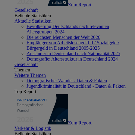
Zum Report
Gesellschaft
Beliebte Statistiken
Aktuelle Statistiken
Bevölkerung Deutschlands nach relevanten
Altersgruppen 2024
Die reichsten Menschen der Welt 2026
Empfänger von Arbeitslosengeld II / Sozialgeld /
Bürgergeld in Deutschland 2005-2025
Ausländer in Deutschland nach Nationalität 2025
Demografie: Altersstruktur in Deutschland 2024
Gesellschaft
Themen
Weitere Themen
Demografischer Wandel - Daten & Fakten
Jugendkriminalität in Deutschland - Daten & Fakten
Top Report
Zum Report
Verkehr & Logistik
Beliebte Statistiken