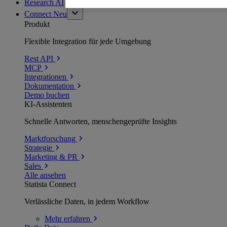
Research AI
Connect
Neu
Produkt
Flexible Integration für jede Umgebung
Rest API
MCP
Integrationen
Dokumentation
Demo buchen
KI-Assistenten
Schnelle Antworten, menschengeprüfte Insights
Marktforschung
Strategie
Marketing & PR
Sales
Alle ansehen
Statista Connect
Verlässliche Daten, in jedem Workflow
Mehr
erfahren