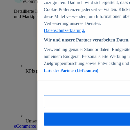
eCommerce Insights
zuzugreifen. Dadurch wird sichergestellt, dass 
Cookie-Präferenzen jederzeit verwalten. Klick
Detaillierte Informationen zu mehr als 39.000 Online-Shops
und Marktplätzen
diese Mittel verwenden, um Informationen über
Verbesserung unseres Dienstes.
Datenschutzerklärung.
Wir und unsere Partner verarbeiten Daten, 
Verwendung genauer Standortdaten. Endgeräteei
auf einem Endgerät. Personalisierte Werbung 
Zielgruppenforschung sowie Entwicklung und
70+
KPIs pro Shop
Liste der Partner (Lieferanten)
Umsatzanalysen und -prognosen
eCommerce Insights entdecken