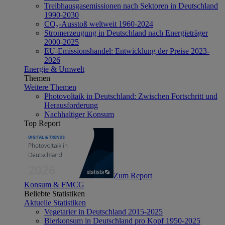
Treibhausgasemissionen nach Sektoren in Deutschland
1990-2030
CO₂-Ausstoß weltweit 1960-2024
Stromerzeugung in Deutschland nach Energieträger
2000-2025
EU-Emissionshandel: Entwicklung der Preise 2023-
2026
Energie & Umwelt
Themen
Weitere Themen
Photovoltaik in Deutschland: Zwischen Fortschritt und
Herausforderung
Nachhaltiger Konsum
Top Report
Zum Report
Konsum & FMCG
Beliebte Statistiken
Aktuelle Statistiken
Vegetarier in Deutschland 2015-2025
Bierkonsum in Deutschland pro Kopf 1950-2025