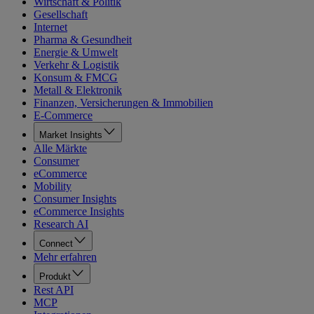
Wirtschaft & Politik
Gesellschaft
Internet
Pharma & Gesundheit
Energie & Umwelt
Verkehr & Logistik
Konsum & FMCG
Metall & Elektronik
Finanzen, Versicherungen & Immobilien
E-Commerce
Market Insights
Alle Märkte
Consumer
eCommerce
Mobility
Consumer Insights
eCommerce Insights
Research AI
Connect
Mehr erfahren
Produkt
Rest API
MCP