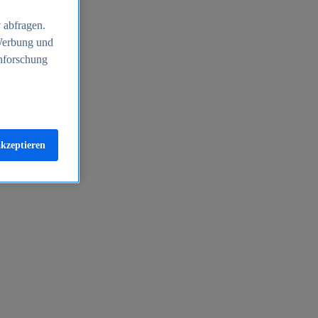
 abfragen.
 Werbung und
nforschung
akzeptieren