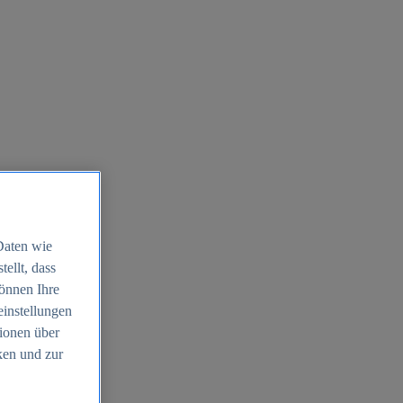
Daten wie
ellt, dass
können Ihre
einstellungen
ionen über
ken und zur