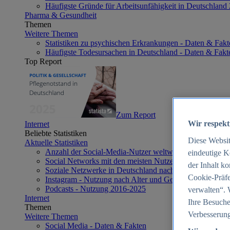
Häufigste Gründe für Arbeitsunfähigkeit in Deutschland
Pharma & Gesundheit
Themen
Weitere Themen
Statistiken zu psychischen Erkrankungen - Daten & Fakt
Häufigste Todesursachen in Deutschland - Daten & Fakt
Top Report
Zum Report
Wir respekt
Internet
Beliebte Statistiken
Diese Websi
Aktuelle Statistiken
Anzahl der Social-Media-Nutzer weltweit 2012-2025
eindeutige K
Social Networks mit den meisten Nutzern weltweit 2025
der Inhalt k
Soziale Netzwerke in Deutschland nach Generationen 2
Cookie-Präfe
Instagram - Nutzung nach Alter und Geschlecht in Deut
Podcasts - Nutzung 2016-2025
verwalten“. 
Internet
Ihre Besuche
Themen
Verbesserung
Weitere Themen
Social Media - Daten & Fakten