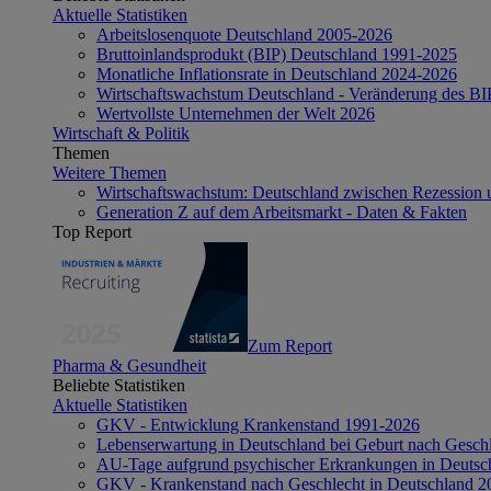
Aktuelle Statistiken
Arbeitslosenquote Deutschland 2005-2026
Bruttoinlandsprodukt (BIP) Deutschland 1991-2025
Monatliche Inflationsrate in Deutschland 2024-2026
Wirtschaftswachstum Deutschland - Veränderung des B
Wertvollste Unternehmen der Welt 2026
Wirtschaft & Politik
Themen
Weitere Themen
Wirtschaftswachstum: Deutschland zwischen Rezession 
Generation Z auf dem Arbeitsmarkt - Daten & Fakten
Top Report
Zum Report
Pharma & Gesundheit
Beliebte Statistiken
Aktuelle Statistiken
GKV - Entwicklung Krankenstand 1991-2026
Lebenserwartung in Deutschland bei Geburt nach Gesch
AU-Tage aufgrund psychischer Erkrankungen in Deutsc
GKV - Krankenstand nach Geschlecht in Deutschland 