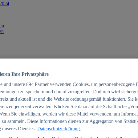
 2024
en
en
ieren Ihre Privatsphäre
te und unsere
894
Partner verwenden Cookies, um personenbezogene 
ennungen zu speichern und darauf zuzugreifen. Dadurch wird sichergest
orrekt und aktuell ist und die Website ordnungsgemäß funktioniert. Sie 
025
renzen jederzeit verwalten. Klicken Sie dazu auf die Schaltfläche „Vor
schland 2025
Wenn Sie einwilligen, werden wir diese Mittel verwenden, um Informat
 zu sammeln. Diese Informationen dienen zur Aggregation von Statisti
 unseres Dienstes.
Datenschutzerklärung.