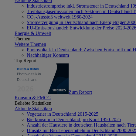
Aktuelle Statistiken
Industriestrompreise inkl. Stromsteuer in Deutschland 1
Treibhausgasemissionen nach Sektoren in Deutschland 
CO₂-Ausstoß weltweit 1960-2024
Stromerzeugung in Deutschland nach Energieträger 200
EU-Emissionshandel: Entwicklung der Preise 2023-202
Energie & Umwelt
Themen
Weitere Themen
Photovoltaik in Deutschland: Zwischen Fortschritt und 
Nachhaltiger Konsum
Top Report
Zum Report
Konsum & FMCG
Beliebte Statistiken
Aktuelle Statistiken
Vegetarier in Deutschland 2015-2025
Bierkonsum in Deutschland pro Kopf 1950-2025
Anzahl der Haustiere in deutschen Haushalten nach Tier
Umsatz mit Bio-Lebensmitteln in Deutschland 2000-202
Anzahl der Veganer in Deutschland 2015-2025