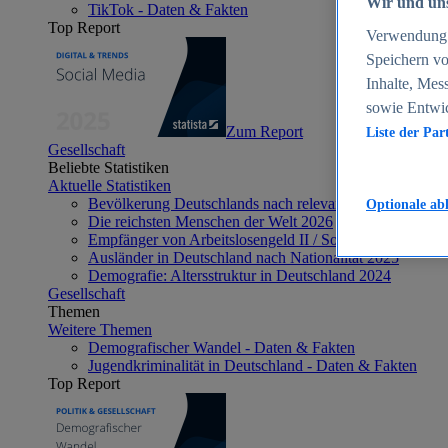
Wir und uns
TikTok - Daten & Fakten
Top Report
Verwendung g
Speichern vo
Inhalte, Mes
sowie Entwi
Zum Report
Liste der Par
Gesellschaft
Beliebte Statistiken
Aktuelle Statistiken
Bevölkerung Deutschlands nach relevanten Altersgrupp
Optionale ab
Die reichsten Menschen der Welt 2026
Empfänger von Arbeitslosengeld II / Sozialgeld / Bürge
Ausländer in Deutschland nach Nationalität 2025
Demografie: Altersstruktur in Deutschland 2024
Gesellschaft
Themen
Weitere Themen
Demografischer Wandel - Daten & Fakten
Jugendkriminalität in Deutschland - Daten & Fakten
Top Report