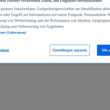
ere Partner verarbeiten Daten, um Folgendes bereitzustellen:
enauer Standortdaten. Endgeräteeigenschaften zur Identifikation aktiv
n oder Zugriff auf Informationen auf einem Endgerät. Personalisierte
sung von Werbeleistung und der Performance von Inhalten, Zielgruppe
cklung und Verbesserung von Angeboten.
tner (Lieferanten)
en 2024
lehnen
Einstellungen anpassen
Alle 
rgeld in Deutschland 2005-2025