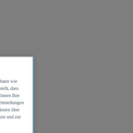
Daten wie
ellt, dass
können Ihre
einstellungen
ionen über
ken und zur