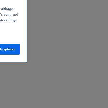
 abfragen.
 Werbung und
nforschung
akzeptieren