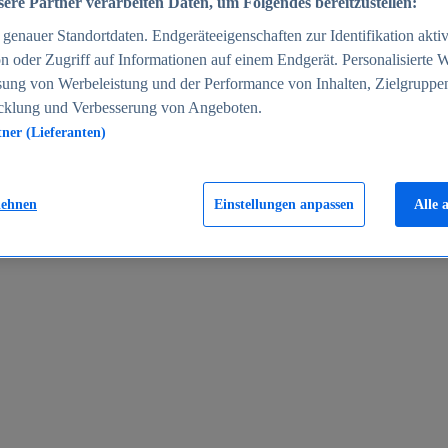
ere Partner verarbeiten Daten, um Folgendes bereitzustellen:
enauer Standortdaten. Endgeräteeigenschaften zur Identifikation aktiv
n oder Zugriff auf Informationen auf einem Endgerät. Personalisierte
sung von Werbeleistung und der Performance von Inhalten, Zielgruppe
cklung und Verbesserung von Angeboten.
tner (Lieferanten)
en 2024
lehnen
Einstellungen anpassen
Alle 
rgeld in Deutschland 2005-2025