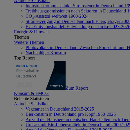
Aktuelle Statistiken
Industriestrompreise inkl. Stromsteuer in Deutschland 1
Treibhausgasemissionen nach Sektoren in Deutschland 
CO₂-Ausstoß weltweit 1960-2024
Stromerzeugung in Deutschland nach Energieträger 200
EU-Emissionshandel: Entwicklung der Preise 2023-202
Energie & Umwelt
Themen
Weitere Themen
Photovoltaik in Deutschland: Zwischen Fortschritt und 
Nachhaltiger Konsum
Top Report
Zum Report
Konsum & FMCG
Beliebte Statistiken
Aktuelle Statistiken
Vegetarier in Deutschland 2015-2025
Bierkonsum in Deutschland pro Kopf 1950-2025
Anzahl der Haustiere in deutschen Haushalten nach Tier
Umsatz mit Bio-Lebensmitteln in Deutschland 2000-202
Anzahl der Veganer in Deutschland 2015-2025