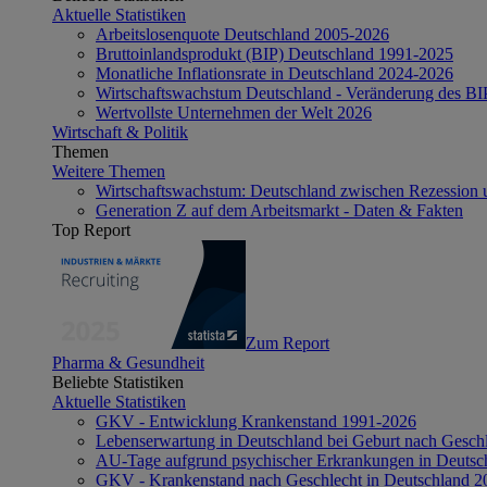
Aktuelle Statistiken
Arbeitslosenquote Deutschland 2005-2026
Bruttoinlandsprodukt (BIP) Deutschland 1991-2025
Monatliche Inflationsrate in Deutschland 2024-2026
Wirtschaftswachstum Deutschland - Veränderung des B
Wertvollste Unternehmen der Welt 2026
Wirtschaft & Politik
Themen
Weitere Themen
Wirtschaftswachstum: Deutschland zwischen Rezession 
Generation Z auf dem Arbeitsmarkt - Daten & Fakten
Top Report
Zum Report
Pharma & Gesundheit
Beliebte Statistiken
Aktuelle Statistiken
GKV - Entwicklung Krankenstand 1991-2026
Lebenserwartung in Deutschland bei Geburt nach Gesch
AU-Tage aufgrund psychischer Erkrankungen in Deutsc
GKV - Krankenstand nach Geschlecht in Deutschland 