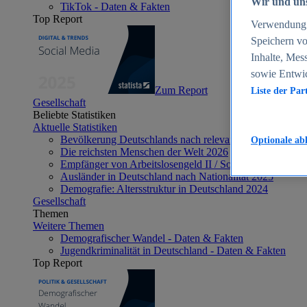
Wir und uns
TikTok - Daten & Fakten
Top Report
Verwendung g
Speichern vo
Inhalte, Mes
sowie Entwi
Zum Report
Liste der Par
Gesellschaft
Beliebte Statistiken
Aktuelle Statistiken
Bevölkerung Deutschlands nach relevanten Altersgrupp
Optionale ab
Die reichsten Menschen der Welt 2026
Empfänger von Arbeitslosengeld II / Sozialgeld / Bürge
Ausländer in Deutschland nach Nationalität 2025
Demografie: Altersstruktur in Deutschland 2024
Gesellschaft
Themen
Weitere Themen
Demografischer Wandel - Daten & Fakten
Jugendkriminalität in Deutschland - Daten & Fakten
Top Report