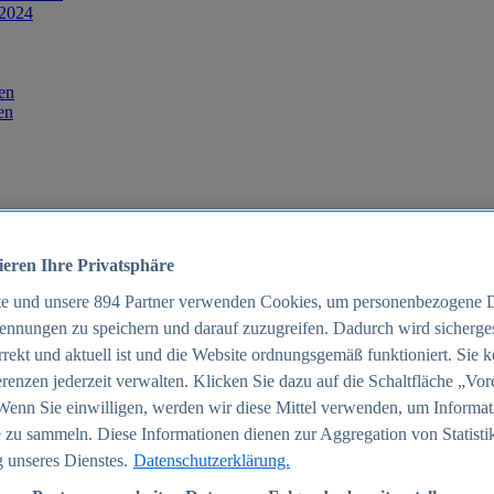
 2024
en
en
ieren Ihre Privatsphäre
te und unsere
894
Partner verwenden Cookies, um personenbezogene 
ennungen zu speichern und darauf zuzugreifen. Dadurch wird sichergest
orrekt und aktuell ist und die Website ordnungsgemäß funktioniert. Sie 
025
renzen jederzeit verwalten. Klicken Sie dazu auf die Schaltfläche „Vor
schland 2025
Wenn Sie einwilligen, werden wir diese Mittel verwenden, um Informat
 zu sammeln. Diese Informationen dienen zur Aggregation von Statisti
 unseres Dienstes.
Datenschutzerklärung.