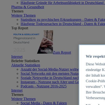
Häufigste Gründe für Arbeitsunfähigkeit in Deutschland
Pharma & Gesundheit
Themen
Weitere Themen
Statistiken zu psychischen Erkrankungen - Daten & Fakt
Häufigste Todesursachen in Deutschland - Daten & Fakt
Top Report
Zum Report
Wir respekt
Internet
Beliebte Statistiken
Diese Websi
Aktuelle Statistiken
Anzahl der Social-Media-Nutzer weltweit 2012-2025
eindeutige K
Social Networks mit den meisten Nutzern weltweit 2025
der Inhalt k
Soziale Netzwerke in Deutschland nach Generationen 2
Cookie-Präfe
Instagram - Nutzung nach Alter und Geschlecht in Deut
Podcasts - Nutzung 2016-2025
verwalten“. 
Internet
Ihre Besuche
Themen
Verbesserung
Weitere Themen
Social Media - Daten & Fakten