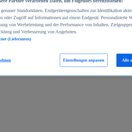
ere Partner verarbeiten Daten, um Folgendes bereitzustellen:
enauer Standortdaten. Endgeräteeigenschaften zur Identifikation aktiv
n oder Zugriff auf Informationen auf einem Endgerät. Personalisierte
sung von Werbeleistung und der Performance von Inhalten, Zielgruppe
cklung und Verbesserung von Angeboten.
tner (Lieferanten)
en 2024
lehnen
Einstellungen anpassen
Alle 
rgeld in Deutschland 2005-2025