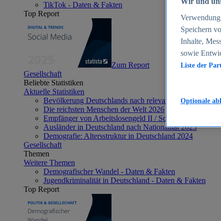
Wir und uns
TikTok - Daten & Fakten
Top Report
Verwendung g
Speichern vo
Inhalte, Mes
sowie Entwi
Zum Report
Liste der Par
Gesellschaft
Beliebte Statistiken
Aktuelle Statistiken
Bevölkerung Deutschlands nach relevanten Altersgrupp
Optionale ab
Die reichsten Menschen der Welt 2026
Empfänger von Arbeitslosengeld II / Sozialgeld / Bürge
Ausländer in Deutschland nach Nationalität 2025
Demografie: Altersstruktur in Deutschland 2024
Gesellschaft
Themen
Weitere Themen
Demografischer Wandel - Daten & Fakten
Jugendkriminalität in Deutschland - Daten & Fakten
Top Report