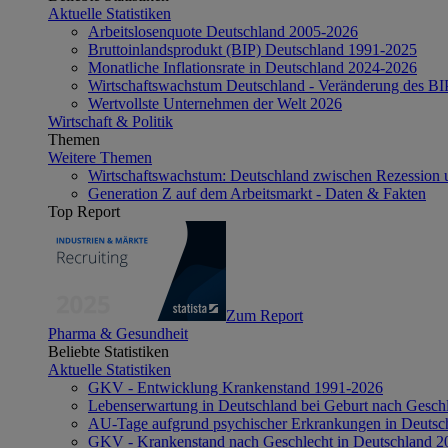
Aktuelle Statistiken
Arbeitslosenquote Deutschland 2005-2026
Bruttoinlandsprodukt (BIP) Deutschland 1991-2025
Monatliche Inflationsrate in Deutschland 2024-2026
Wirtschaftswachstum Deutschland - Veränderung des B
Wertvollste Unternehmen der Welt 2026
Wirtschaft & Politik
Themen
Weitere Themen
Wirtschaftswachstum: Deutschland zwischen Rezession 
Generation Z auf dem Arbeitsmarkt - Daten & Fakten
Top Report
Zum Report
Pharma & Gesundheit
Beliebte Statistiken
Aktuelle Statistiken
GKV - Entwicklung Krankenstand 1991-2026
Lebenserwartung in Deutschland bei Geburt nach Gesch
AU-Tage aufgrund psychischer Erkrankungen in Deutsc
GKV - Krankenstand nach Geschlecht in Deutschland 