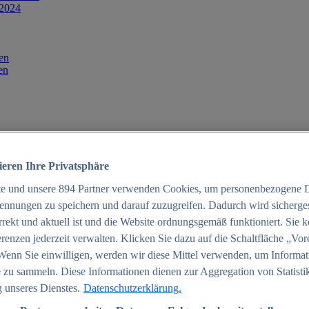
 2024
en
en
ieren Ihre Privatsphäre
te und unsere
894
Partner verwenden Cookies, um personenbezogene 
ennungen zu speichern und darauf zuzugreifen. Dadurch wird sichergest
orrekt und aktuell ist und die Website ordnungsgemäß funktioniert. Sie 
025
renzen jederzeit verwalten. Klicken Sie dazu auf die Schaltfläche „Vor
schland 2025
Wenn Sie einwilligen, werden wir diese Mittel verwenden, um Informat
 zu sammeln. Diese Informationen dienen zur Aggregation von Statisti
 unseres Dienstes.
Datenschutzerklärung.