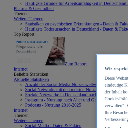
Häufigste Gründe für Arbeitsunfähigkeit in Deutschland
Pharma & Gesundheit
Themen
Weitere Themen
Statistiken zu psychischen Erkrankungen - Daten & Fakt
Häufigste Todesursachen in Deutschland - Daten & Fakt
Top Report
Zum Report
Wir respekt
Internet
Beliebte Statistiken
Diese Websi
Aktuelle Statistiken
Anzahl der Social-Media-Nutzer weltweit 2012-2025
eindeutige K
Social Networks mit den meisten Nutzern weltweit 2025
der Inhalt k
Soziale Netzwerke in Deutschland nach Generationen 2
Cookie-Präfe
Instagram - Nutzung nach Alter und Geschlecht in Deut
Podcasts - Nutzung 2016-2025
verwalten“. 
Internet
Ihre Besuche
Themen
Verbesserung
Weitere Themen
Social Media - Daten & Fakten