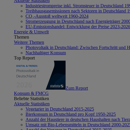
Aktuelle Statistiken
Industriestrompreise inkl. Stromsteuer in Deutschland 1
Treibhausgasemissionen nach Sektoren in Deutschland 
CO₂-Ausstoß weltweit 1960-2024
Stromerzeugung in Deutschland nach Energieträger 200
EU-Emissionshandel: Entwicklung der Preise 2023-202
Energie & Umwelt
Themen
Weitere Themen
Photovoltaik in Deutschland: Zwischen Fortschritt und 
Nachhaltiger Konsum
Top Report
Zum Report
Konsum & FMCG
Beliebte Statistiken
Aktuelle Statistiken
Vegetarier in Deutschland 2015-2025
Bierkonsum in Deutschland pro Kopf 1950-2025
Anzahl der Haustiere in deutschen Haushalten nach Tier
Umsatz mit Bio-Lebensmitteln in Deutschland 2000-202
Anzahl der Veganer in Deutschland 2015-2025