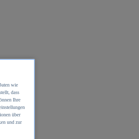
Daten wie
ellt, dass
können Ihre
einstellungen
ionen über
ken und zur