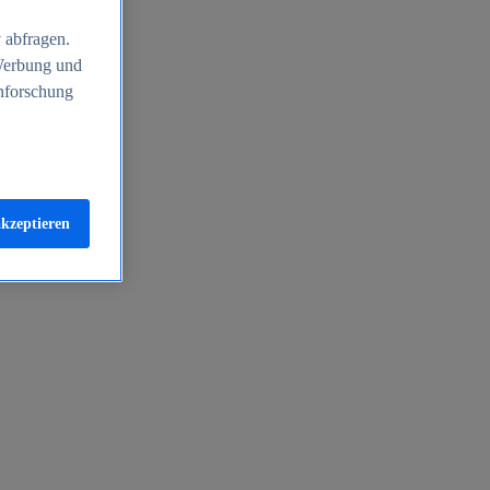
 abfragen.
 Werbung und
nforschung
akzeptieren