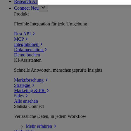
Research AI
Connect
Neu
Produkt
Flexible Integration für jede Umgebung
Rest API
MCP
Integrationen
Dokumentation
Demo buchen
KI-Assistenten
Schnelle Antworten, menschengeprüfte Insights
Marktforschung
Strategie
Marketing & PR
Sales
Alle ansehen
Statista Connect
Verlässliche Daten, in jedem Workflow
Mehr
erfahren