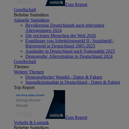
Zum Report
Gesellschaft
Beliebte Statistiken
Aktuelle Statistiken
Bevölkerung Deutschlands nach relevanten
Altersgruppen 2024
Die reichsten Menschen der Welt 2026
Empfänger von Arbeitslosengeld II / Sozialgeld /
Bürgergeld in Deutschland 2005-2025
Ausländer in Deutschland nach Nationalität 2025
Demografie: Altersstruktur in Deutschland 2024
Gesellschaft
Themen
Weitere Themen
Demografischer Wandel - Daten & Fakten
Jugendkriminalität in Deutschland - Daten & Fakten
Top Report
Zum Report
Verkehr & Logistik
Beliebte Statistiken