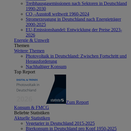
Treibhausgasemissionen nach Sektoren in Deutschland
1990-2030
CO₂-Ausstoß weltweit 1960-2024
Stromerzeugung in Deutschland nach Energieträger
2000-2025
EU-Emissionshandel: Entwicklung der Preise 2023-
2026
Energie & Umwelt
Themen
Weitere Themen
Photovoltaik in Deutschland: Zwischen Fortschritt und
Herausforderung
Nachhaltiger Konsum
Top Report
Zum Report
Konsum & FMCG
Beliebte Statistiken
Aktuelle Statistiken
Vegetarier in Deutschland 2015-2025
Bierkonsum in Deutschland pro Kopf 1950-2025