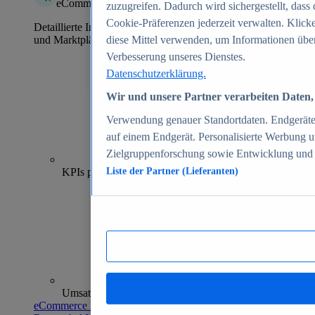
eCommerce Insights
zuzugreifen. Dadurch wird sichergestellt, dass 
Cookie-Präferenzen jederzeit verwalten. Klick
Detaillierte Informationen zu mehr als 39.000 Online-Shops
und Marktplätzen
diese Mittel verwenden, um Informationen über
Verbesserung unseres Dienstes.
Datenschutzerklärung.
Wir und unsere Partner verarbeiten Daten, 
Verwendung genauer Standortdaten. Endgeräteei
auf einem Endgerät. Personalisierte Werbung 
Zielgruppenforschung sowie Entwicklung und
70+
KPIs pro Shop
Liste der Partner (Lieferanten)
Umsatzanalysen und -prognosen
eCommerce Insights entdecken