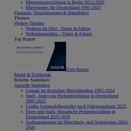
Mietpreisentwicklung in Berlin 2012-2026
Mietenindex für Deutschland 1995-2025
Finanzen, Versicherungen & Immobilien
Themen
Weitere Themen
Wohnen im Alter - Daten & Fakten
Wohnimmobilien – Daten & Fakten
Top Report
Zum Report
Metall & Elektronik
Beliebte Statistiken
Aktuelle Statistiken
Umsatz im deutschen Maschinenbau 1991-2024
Stahl - Index zur Preisentwicklung in Deutschland
2005-2025
Größte Automobilhersteller nach Fahrzeugabsatz 2025
Eisen und Stahl: Monatliche Preisentwicklung in
Deutschland 2025-2026
Auftragseingang im Maschinen- und Anlagenbau 2024-
2026