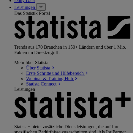
Daily Data
Leistungen
Das Statistik Portal
Trends aus 170 Branchen in 150+ Ländern und über 1 Mio.
Fakten im Direktzugriff.
Mehr über Statista
Über
Statista
Erste Schritte und
Hilfebereich
Webinar & Training
Hub
Statista
Connect
Leistungen
Statista+ bietet zusätzliche Dienstleistungen, die auf Ihre
spezifischen Bedürfnisse zugeschnitten sind. Als Ihr Partner