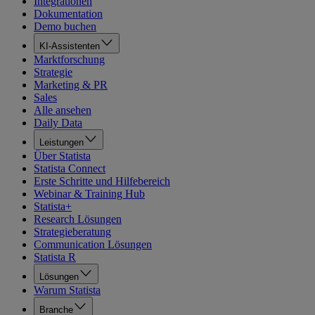
Integrationen
Dokumentation
Demo buchen
KI-Assistenten
Marktforschung
Strategie
Marketing & PR
Sales
Alle ansehen
Daily Data
Leistungen
Über Statista
Statista Connect
Erste Schritte und Hilfebereich
Webinar & Training Hub
Statista+
Research Lösungen
Strategieberatung
Communication Lösungen
Statista R
Lösungen
Warum Statista
Branche