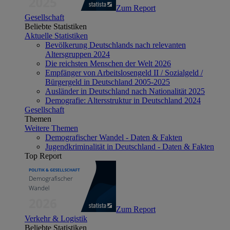
Zum Report
Gesellschaft
Beliebte Statistiken
Aktuelle Statistiken
Bevölkerung Deutschlands nach relevanten
Altersgruppen 2024
Die reichsten Menschen der Welt 2026
Empfänger von Arbeitslosengeld II / Sozialgeld /
Bürgergeld in Deutschland 2005-2025
Ausländer in Deutschland nach Nationalität 2025
Demografie: Altersstruktur in Deutschland 2024
Gesellschaft
Themen
Weitere Themen
Demografischer Wandel - Daten & Fakten
Jugendkriminalität in Deutschland - Daten & Fakten
Top Report
Zum Report
Verkehr & Logistik
Beliebte Statistiken