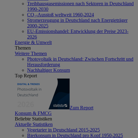
Treibhausgasemissionen nach Sektoren in Deutschland
1990-2030
CO₂-Ausstoß weltweit 1960-2024
Stromerzeugung in Deutschland nach Energieträger
2000-2025
EU-Emissionshandel: Entwicklung der Preise 2023-
2026
Energie & Umwelt
Themen
Weitere Themen
Photovoltaik in Deutschland: Zwischen Fortschritt und
Herausforderung
Nachhaltiger Konsum
Top Report
Zum Report
Konsum & FMCG
Beliebte Statistiken
Aktuelle Statistiken
Vegetarier in Deutschland 2015-2025
Bierkonsum in Deutschland pro Kopf 1950-2025