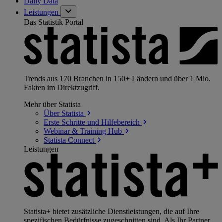
Daily Data
Leistungen
Das Statistik Portal
Trends aus 170 Branchen in 150+ Ländern und über 1 Mio.
Fakten im Direktzugriff.
Mehr über Statista
Über
Statista
Erste Schritte und
Hilfebereich
Webinar & Training
Hub
Statista
Connect
Leistungen
Statista+ bietet zusätzliche Dienstleistungen, die auf Ihre
spezifischen Bedürfnisse zugeschnitten sind. Als Ihr Partner