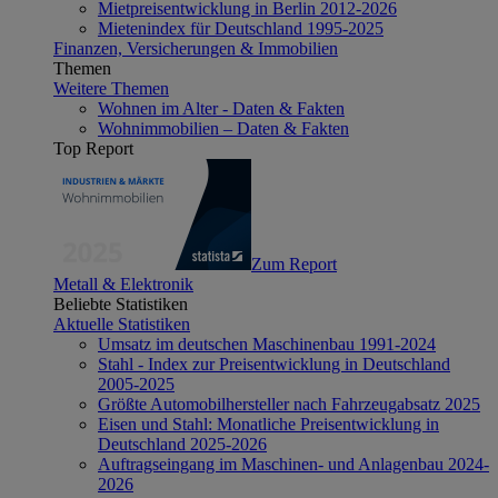
Mietpreisentwicklung in Berlin 2012-2026
Mietenindex für Deutschland 1995-2025
Finanzen, Versicherungen & Immobilien
Themen
Weitere Themen
Wohnen im Alter - Daten & Fakten
Wohnimmobilien – Daten & Fakten
Top Report
Zum Report
Metall & Elektronik
Beliebte Statistiken
Aktuelle Statistiken
Umsatz im deutschen Maschinenbau 1991-2024
Stahl - Index zur Preisentwicklung in Deutschland
2005-2025
Größte Automobilhersteller nach Fahrzeugabsatz 2025
Eisen und Stahl: Monatliche Preisentwicklung in
Deutschland 2025-2026
Auftragseingang im Maschinen- und Anlagenbau 2024-
2026