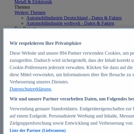
Metall & Elektronik
Themen
Weitere Themen
Automobilindustrie Deutschland - Daten & Fakten
Automobilindustrie weltweit - Daten & Fakten
Top Report
Wir respektieren Ihre Privatsphäre
Diese Website und unsere
894
Partner verwenden Cookies, um pe
Zum Report
zuzugreifen. Dadurch wird sichergestellt, dass der Inhalt korrekt
E-commerce
Cookie-Präferenzen jederzeit verwalten. Klicken Sie dazu auf die
Beliebte Statistiken
diese Mittel verwenden, um Informationen über Ihre Besuche zu s
Aktuelle Statistiken
E-Commerce - Entwicklung des Umsatzes in
Verbesserung unseres Dienstes.
Deutschland 1999-2025
Datenschutzerklärung.
Umsatz von Amazon in Deutschland und weltweit
2010-2025
Wir und unsere Partner verarbeiten Daten, um Folgendes bere
B2C-E-Commerce: Top-50 Online Shops in
Deutschland 2024
Verwendung genauer Standortdaten. Endgeräteeigenschaften zur Id
Marktanteile von Online-Zahlungsverfahren in
auf einem Endgerät. Personalisierte Werbung und Inhalte, Messu
Deutschland 2024
Zielgruppenforschung sowie Entwicklung und Verbesserung von
Umsatzstarke Warengruppen im Online-Handel in
Deutschland 2023-2025
Liste der Partner (Lieferanten)