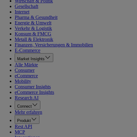
Wirtschaft & Politik
Gesellschaft
Internet
Pharma & Gesundheit
Energie & Umwelt
Verkehr & Logistik
Konsum & FMCG
Metall & Elektronik
Finanzen, Versicherungen & Immobilien
E-Commerce
Market Insights
Alle Märkte
Consumer
eCommerce
Mobility
Consumer Insights
eCommerce Insights
Research AI
Connect
Mehr erfahren
Produkt
Rest API
MCP