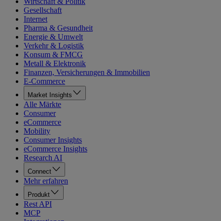
Wirtschaft & Politik
Gesellschaft
Internet
Pharma & Gesundheit
Energie & Umwelt
Verkehr & Logistik
Konsum & FMCG
Metall & Elektronik
Finanzen, Versicherungen & Immobilien
E-Commerce
Market Insights
Alle Märkte
Consumer
eCommerce
Mobility
Consumer Insights
eCommerce Insights
Research AI
Connect
Mehr erfahren
Produkt
Rest API
MCP