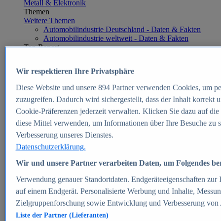
Metall & Elektronik
Themen
Weitere Themen
Automobilindustrie Deutschland - Daten & Fakten
Automobilindustrie weltweit - Daten & Fakten
Top Report
Wir respektieren Ihre Privatsphäre
Diese Website und unsere
894
Partner verwenden Cookies, um pe
Zum Report
zuzugreifen. Dadurch wird sichergestellt, dass der Inhalt korrekt
E-commerce
Cookie-Präferenzen jederzeit verwalten. Klicken Sie dazu auf die
Beliebte Statistiken
diese Mittel verwenden, um Informationen über Ihre Besuche zu s
Aktuelle Statistiken
E-Commerce - Entwicklung des Umsatzes in
Verbesserung unseres Dienstes.
Deutschland 1999-2025
Datenschutzerklärung.
Umsatz von Amazon in Deutschland und weltweit
2010-2025
Wir und unsere Partner verarbeiten Daten, um Folgendes bere
B2C-E-Commerce: Top-50 Online Shops in
Deutschland 2024
Verwendung genauer Standortdaten. Endgeräteeigenschaften zur Id
Marktanteile von Online-Zahlungsverfahren in
auf einem Endgerät. Personalisierte Werbung und Inhalte, Messu
Deutschland 2024
Zielgruppenforschung sowie Entwicklung und Verbesserung von
Umsatzstarke Warengruppen im Online-Handel in
Deutschland 2023-2025
Liste der Partner (Lieferanten)