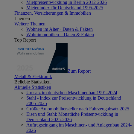
Mietpreisentwicklung in Berlin 2012-2026
Mietenindex für Deutschland 1995-2025
Finanzen, Versicherungen & Immobilien
Themen
Weitere Themen
Wohnen im Alter - Daten & Fakten
Wohnimmobilien – Daten & Fakten
Top Report
Zum Report
Metall & Elektronik
Beliebte Statistiken
Aktuelle Statistiken
Umsatz im deutschen Maschinenbau 1991-2024
Stahl - Index zur Preisentwicklung in Deutschland
2005-2025
Größte Automobilhersteller nach Fahrzeugabsatz 2025
Eisen und Stahl: Monatliche Preisentwicklung in
Deutschland 2025-2026
Auftragseingang im Maschinen- und Anlagenbau 2024-
2026