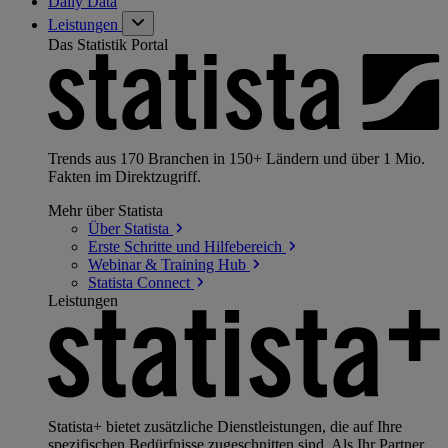
Daily Data
Leistungen
Das Statistik Portal
Trends aus 170 Branchen in 150+ Ländern und über 1 Mio.
Fakten im Direktzugriff.
Mehr über Statista
Über
Statista
Erste Schritte und
Hilfebereich
Webinar & Training
Hub
Statista
Connect
Leistungen
Statista+ bietet zusätzliche Dienstleistungen, die auf Ihre
spezifischen Bedürfnisse zugeschnitten sind. Als Ihr Partner