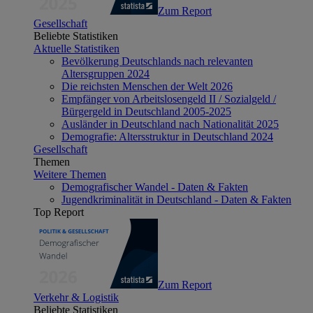
Zum Report
Gesellschaft
Beliebte Statistiken
Aktuelle Statistiken
Bevölkerung Deutschlands nach relevanten
Altersgruppen 2024
Die reichsten Menschen der Welt 2026
Empfänger von Arbeitslosengeld II / Sozialgeld /
Bürgergeld in Deutschland 2005-2025
Ausländer in Deutschland nach Nationalität 2025
Demografie: Altersstruktur in Deutschland 2024
Gesellschaft
Themen
Weitere Themen
Demografischer Wandel - Daten & Fakten
Jugendkriminalität in Deutschland - Daten & Fakten
Top Report
Zum Report
Verkehr & Logistik
Beliebte Statistiken