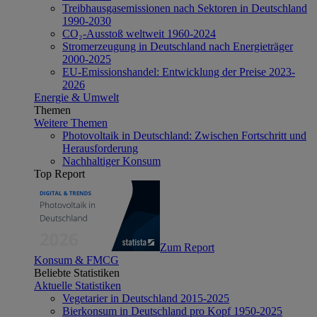
Treibhausgasemissionen nach Sektoren in Deutschland
1990-2030
CO₂-Ausstoß weltweit 1960-2024
Stromerzeugung in Deutschland nach Energieträger
2000-2025
EU-Emissionshandel: Entwicklung der Preise 2023-
2026
Energie & Umwelt
Themen
Weitere Themen
Photovoltaik in Deutschland: Zwischen Fortschritt und
Herausforderung
Nachhaltiger Konsum
Top Report
Zum Report
Konsum & FMCG
Beliebte Statistiken
Aktuelle Statistiken
Vegetarier in Deutschland 2015-2025
Bierkonsum in Deutschland pro Kopf 1950-2025