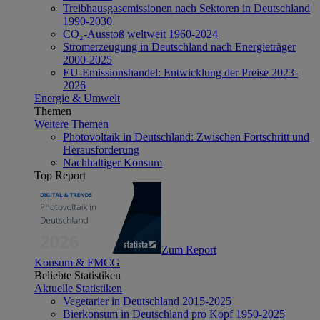
Treibhausgasemissionen nach Sektoren in Deutschland
1990-2030
CO₂-Ausstoß weltweit 1960-2024
Stromerzeugung in Deutschland nach Energieträger
2000-2025
EU-Emissionshandel: Entwicklung der Preise 2023-
2026
Energie & Umwelt
Themen
Weitere Themen
Photovoltaik in Deutschland: Zwischen Fortschritt und
Herausforderung
Nachhaltiger Konsum
Top Report
Zum Report
Konsum & FMCG
Beliebte Statistiken
Aktuelle Statistiken
Vegetarier in Deutschland 2015-2025
Bierkonsum in Deutschland pro Kopf 1950-2025