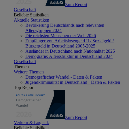
Zum Report
Gesellschaft
Beliebte Statistiken
Aktuelle Statistiken
Bevölkerung Deutschlands nach relevanten
Altersgruppen 2024
Die reichsten Menschen der Welt 2026
Empfänger von Arbeitslosengeld II / Sozialgeld /
Bürgergeld in Deutschland 2005-2025
Ausländer in Deutschland nach Nationalität 2025
Demografie: Altersstruktur in Deutschland 2024
Gesellschaft
Themen
Weitere Themen
Demografischer Wandel - Daten & Fakten
Jugendkriminalität in Deutschland - Daten & Fakten
Top Report
Zum Report
Verkehr & Logistik
Beliebte Statistiken