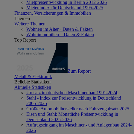
Mietpreisentwicklung in Berlin 2012-2026
Mietenindex für Deutschland 1995-2025
Finanzen, Versicherungen & Immobilien
Themen
Weitere Themen
Wohnen im Alter - Daten & Fakten
Wohnimmobilien – Daten & Fakten
Top Report
Zum Report
Metall & Elektronik
Beliebte Statistiken
Aktuelle Statistiken
Umsatz im deutschen Maschinenbau 1991-2024
Stahl - Index zur Preisentwicklung in Deutschland
2005-2025
Größte Automobilhersteller nach Fahrzeugabsatz 2025
Eisen und Stahl: Monatliche Preisentwicklung in
Deutschland 2025-2026
Auftragseingang im Maschinen- und Anlagenbau 2024-
2026