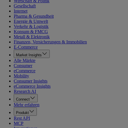
Wirtschaft & Politik
Gesellschaft
Internet
Pharma & Gesundheit
Energie & Umwelt
Verkehr & Logistik
Konsum & FMCG
Metall & Elektronik
Finanzen, Versicherungen & Immobilien
E-Commerce
Market Insights
Alle Märkte
Consumer
eCommerce
Mobility
Consumer Insights
eCommerce Insights
Research AI
Connect
Mehr erfahren
Produkt
Rest API
MCP