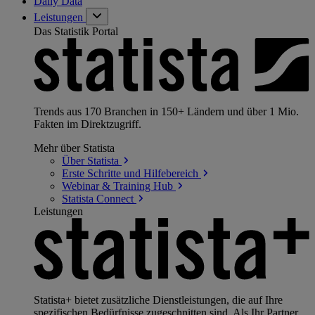
Daily Data
Leistungen
Das Statistik Portal
Trends aus 170 Branchen in 150+ Ländern und über 1 Mio.
Fakten im Direktzugriff.
Mehr über Statista
Über
Statista
Erste Schritte und
Hilfebereich
Webinar & Training
Hub
Statista
Connect
Leistungen
Statista+ bietet zusätzliche Dienstleistungen, die auf Ihre
spezifischen Bedürfnisse zugeschnitten sind. Als Ihr Partner