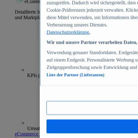
eCommerce Insights
zuzugreifen. Dadurch wird sichergestellt, dass 
Cookie-Präferenzen jederzeit verwalten. Klick
Detaillierte Informationen zu mehr als 39.000 Online-Shops
und Marktplätzen
diese Mittel verwenden, um Informationen über
Verbesserung unseres Dienstes.
Datenschutzerklärung.
Wir und unsere Partner verarbeiten Daten, 
Verwendung genauer Standortdaten. Endgeräteei
auf einem Endgerät. Personalisierte Werbung 
Zielgruppenforschung sowie Entwicklung und
70+
KPIs pro Shop
Liste der Partner (Lieferanten)
Umsatzanalysen und -prognosen
eCommerce Insights entdecken