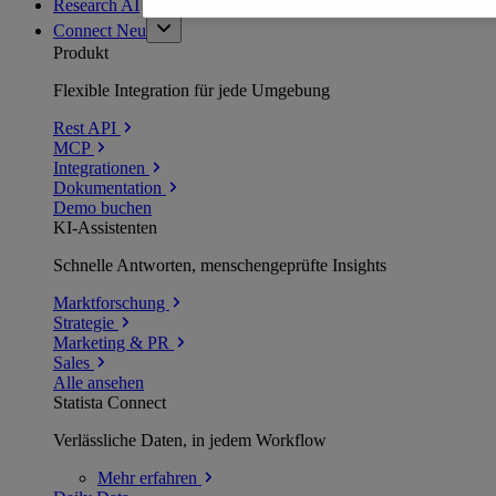
Research AI
Connect
Neu
Produkt
Flexible Integration für jede Umgebung
Rest API
MCP
Integrationen
Dokumentation
Demo buchen
KI-Assistenten
Schnelle Antworten, menschengeprüfte Insights
Marktforschung
Strategie
Marketing & PR
Sales
Alle ansehen
Statista Connect
Verlässliche Daten, in jedem Workflow
Mehr
erfahren