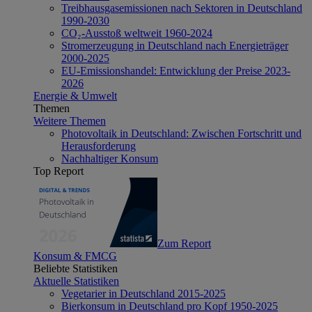
Treibhausgasemissionen nach Sektoren in Deutschland
1990-2030
CO₂-Ausstoß weltweit 1960-2024
Stromerzeugung in Deutschland nach Energieträger
2000-2025
EU-Emissionshandel: Entwicklung der Preise 2023-
2026
Energie & Umwelt
Themen
Weitere Themen
Photovoltaik in Deutschland: Zwischen Fortschritt und
Herausforderung
Nachhaltiger Konsum
Top Report
Zum Report
Konsum & FMCG
Beliebte Statistiken
Aktuelle Statistiken
Vegetarier in Deutschland 2015-2025
Bierkonsum in Deutschland pro Kopf 1950-2025