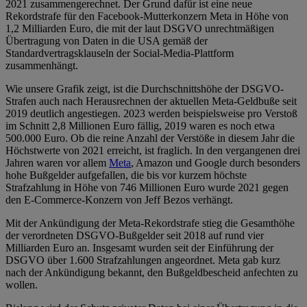
2021 zusammengerechnet. Der Grund dafür ist eine neue
Rekordstrafe für den Facebook-Mutterkonzern Meta in Höhe von
1,2 Milliarden Euro, die mit der laut DSGVO unrechtmäßigen
Übertragung von Daten in die USA gemäß der
Standardvertragsklauseln der Social-Media-Plattform
zusammenhängt.
Wie unsere Grafik zeigt, ist die Durchschnittshöhe der DSGVO-
Strafen auch nach Herausrechnen der aktuellen Meta-Geldbuße seit
2019 deutlich angestiegen. 2023 werden beispielsweise pro Verstoß
im Schnitt 2,8 Millionen Euro fällig, 2019 waren es noch etwa
500.000 Euro. Ob die reine Anzahl der Verstöße in diesem Jahr die
Höchstwerte von 2021 erreicht, ist fraglich. In den vergangenen drei
Jahren waren vor allem
Meta
, Amazon und Google durch besonders
hohe Bußgelder aufgefallen, die bis vor kurzem höchste
Strafzahlung in Höhe von 746 Millionen Euro wurde 2021 gegen
den E-Commerce-Konzern von Jeff Bezos verhängt.
Mit der Ankündigung der Meta-Rekordstrafe stieg die Gesamthöhe
der verordneten DSGVO-Bußgelder seit 2018 auf rund vier
Milliarden Euro an. Insgesamt wurden seit der Einführung der
DSGVO über 1.600 Strafzahlungen angeordnet. Meta gab kurz
nach der Ankündigung bekannt, den Bußgeldbescheid anfechten zu
wollen.