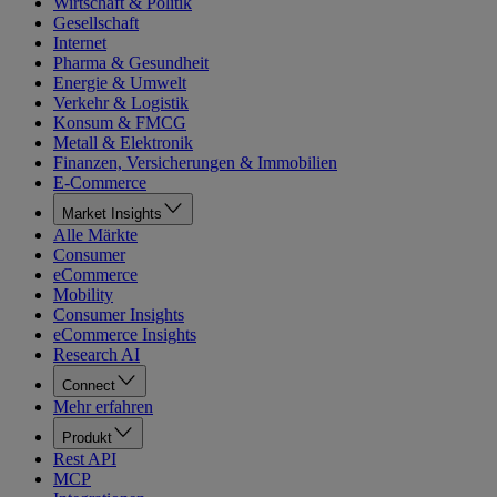
Wirtschaft & Politik
Gesellschaft
Internet
Pharma & Gesundheit
Energie & Umwelt
Verkehr & Logistik
Konsum & FMCG
Metall & Elektronik
Finanzen, Versicherungen & Immobilien
E-Commerce
Market Insights
Alle Märkte
Consumer
eCommerce
Mobility
Consumer Insights
eCommerce Insights
Research AI
Connect
Mehr erfahren
Produkt
Rest API
MCP