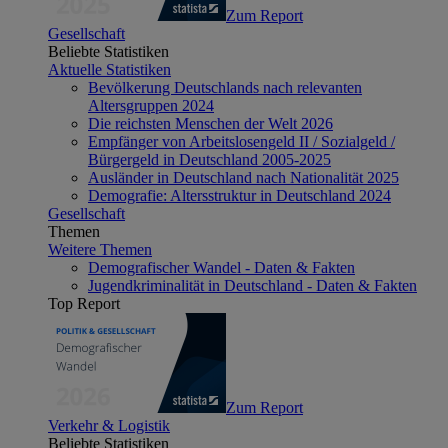
Zum Report
Gesellschaft
Beliebte Statistiken
Aktuelle Statistiken
Bevölkerung Deutschlands nach relevanten
Altersgruppen 2024
Die reichsten Menschen der Welt 2026
Empfänger von Arbeitslosengeld II / Sozialgeld /
Bürgergeld in Deutschland 2005-2025
Ausländer in Deutschland nach Nationalität 2025
Demografie: Altersstruktur in Deutschland 2024
Gesellschaft
Themen
Weitere Themen
Demografischer Wandel - Daten & Fakten
Jugendkriminalität in Deutschland - Daten & Fakten
Top Report
Zum Report
Verkehr & Logistik
Beliebte Statistiken