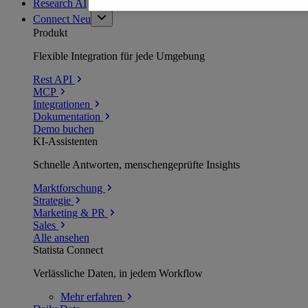
Research AI
Connect
Neu
Produkt
Flexible Integration für jede Umgebung
Rest API
MCP
Integrationen
Dokumentation
Demo buchen
KI-Assistenten
Schnelle Antworten, menschengeprüfte Insights
Marktforschung
Strategie
Marketing & PR
Sales
Alle ansehen
Statista Connect
Verlässliche Daten, in jedem Workflow
Mehr
erfahren