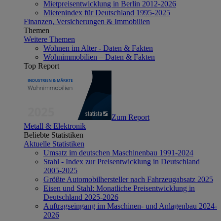
Mietpreisentwicklung in Berlin 2012-2026
Mietenindex für Deutschland 1995-2025
Finanzen, Versicherungen & Immobilien
Themen
Weitere Themen
Wohnen im Alter - Daten & Fakten
Wohnimmobilien – Daten & Fakten
Top Report
Zum Report
Metall & Elektronik
Beliebte Statistiken
Aktuelle Statistiken
Umsatz im deutschen Maschinenbau 1991-2024
Stahl - Index zur Preisentwicklung in Deutschland
2005-2025
Größte Automobilhersteller nach Fahrzeugabsatz 2025
Eisen und Stahl: Monatliche Preisentwicklung in
Deutschland 2025-2026
Auftragseingang im Maschinen- und Anlagenbau 2024-
2026