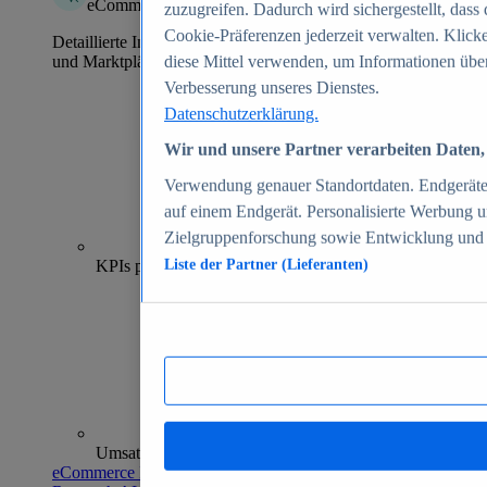
eCommerce Insights
zuzugreifen. Dadurch wird sichergestellt, dass 
Cookie-Präferenzen jederzeit verwalten. Klick
Detaillierte Informationen zu mehr als 39.000 Online-Shops
und Marktplätzen
diese Mittel verwenden, um Informationen über
Verbesserung unseres Dienstes.
Datenschutzerklärung.
Wir und unsere Partner verarbeiten Daten, 
Verwendung genauer Standortdaten. Endgeräteei
auf einem Endgerät. Personalisierte Werbung 
Zielgruppenforschung sowie Entwicklung und
70+
KPIs pro Shop
Liste der Partner (Lieferanten)
Umsatzanalysen und -prognosen
eCommerce Insights entdecken