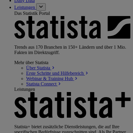
Daily Data
Leistungen
Das Statistik Portal
Trends aus 170 Branchen in 150+ Ländern und über 1 Mio.
Fakten im Direktzugriff.
Mehr über Statista
Über
Statista
Erste Schritte und
Hilfebereich
Webinar & Training
Hub
Statista
Connect
Leistungen
Statista+ bietet zusätzliche Dienstleistungen, die auf Ihre
spezifischen Bedürfnisse zugeschnitten sind. Als Ihr Partner