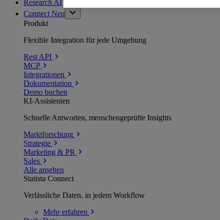
Research AI
Connect
Neu
Produkt
Flexible Integration für jede Umgebung
Rest API
MCP
Integrationen
Dokumentation
Demo buchen
KI-Assistenten
Schnelle Antworten, menschengeprüfte Insights
Marktforschung
Strategie
Marketing & PR
Sales
Alle ansehen
Statista Connect
Verlässliche Daten, in jedem Workflow
Mehr
erfahren