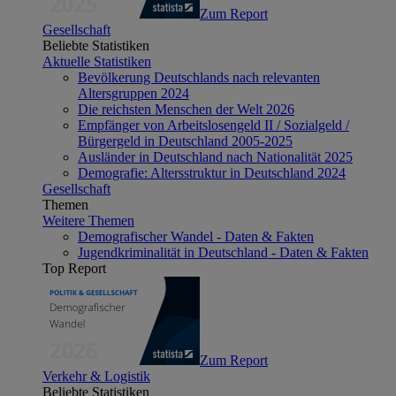
Zum Report
Gesellschaft
Beliebte Statistiken
Aktuelle Statistiken
Bevölkerung Deutschlands nach relevanten
Altersgruppen 2024
Die reichsten Menschen der Welt 2026
Empfänger von Arbeitslosengeld II / Sozialgeld /
Bürgergeld in Deutschland 2005-2025
Ausländer in Deutschland nach Nationalität 2025
Demografie: Altersstruktur in Deutschland 2024
Gesellschaft
Themen
Weitere Themen
Demografischer Wandel - Daten & Fakten
Jugendkriminalität in Deutschland - Daten & Fakten
Top Report
Zum Report
Verkehr & Logistik
Beliebte Statistiken