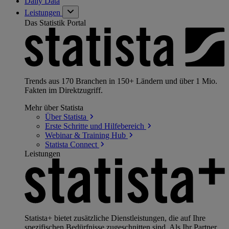
Daily Data
Leistungen
Das Statistik Portal
Trends aus 170 Branchen in 150+ Ländern und über 1 Mio.
Fakten im Direktzugriff.
Mehr über Statista
Über
Statista
Erste Schritte und
Hilfebereich
Webinar & Training
Hub
Statista
Connect
Leistungen
Statista+ bietet zusätzliche Dienstleistungen, die auf Ihre
spezifischen Bedürfnisse zugeschnitten sind. Als Ihr Partner