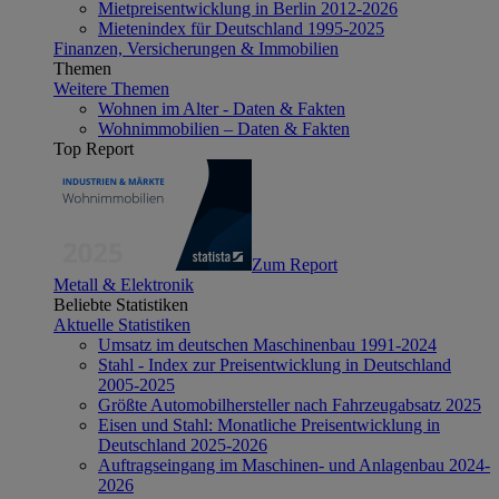
Mietpreisentwicklung in Berlin 2012-2026
Mietenindex für Deutschland 1995-2025
Finanzen, Versicherungen & Immobilien
Themen
Weitere Themen
Wohnen im Alter - Daten & Fakten
Wohnimmobilien – Daten & Fakten
Top Report
Zum Report
Metall & Elektronik
Beliebte Statistiken
Aktuelle Statistiken
Umsatz im deutschen Maschinenbau 1991-2024
Stahl - Index zur Preisentwicklung in Deutschland
2005-2025
Größte Automobilhersteller nach Fahrzeugabsatz 2025
Eisen und Stahl: Monatliche Preisentwicklung in
Deutschland 2025-2026
Auftragseingang im Maschinen- und Anlagenbau 2024-
2026