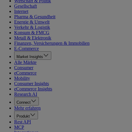
Wirtschaft & Politik
Gesellschaft
Internet
Pharma & Gesundheit
Energie & Umwelt
Verkehr & Logistik
Konsum & FMCG
Metall & Elektronik
Finanzen, Versicherungen & Immobilien
E-Commerce
Market Insights
Alle Märkte
Consumer
eCommerce
Mobility
Consumer Insights
eCommerce Insights
Research AI
Connect
Mehr erfahren
Produkt
Rest API
MCP