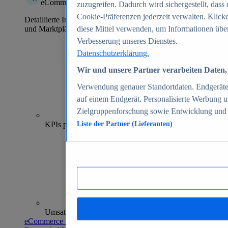
eCommerce Insights
zuzugreifen. Dadurch wird sichergestellt, dass 
Cookie-Präferenzen jederzeit verwalten. Klick
Detaillierte Informationen zu mehr als 39.000 Online-Shops
und Marktplätzen
diese Mittel verwenden, um Informationen über
Verbesserung unseres Dienstes.
Datenschutzerklärung.
Wir und unsere Partner verarbeiten Daten, 
Verwendung genauer Standortdaten. Endgeräteei
auf einem Endgerät. Personalisierte Werbung 
Zielgruppenforschung sowie Entwicklung und
70+
KPIs pro Shop
Liste der Partner (Lieferanten)
Umsatzanalysen und -prognosen
eCommerce Insights entdecken