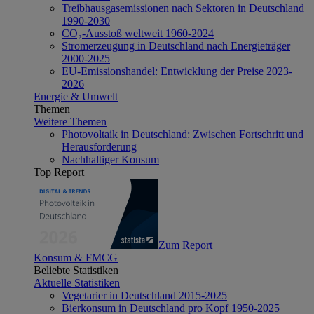
Treibhausgasemissionen nach Sektoren in Deutschland
1990-2030
CO₂-Ausstoß weltweit 1960-2024
Stromerzeugung in Deutschland nach Energieträger
2000-2025
EU-Emissionshandel: Entwicklung der Preise 2023-
2026
Energie & Umwelt
Themen
Weitere Themen
Photovoltaik in Deutschland: Zwischen Fortschritt und
Herausforderung
Nachhaltiger Konsum
Top Report
Zum Report
Konsum & FMCG
Beliebte Statistiken
Aktuelle Statistiken
Vegetarier in Deutschland 2015-2025
Bierkonsum in Deutschland pro Kopf 1950-2025