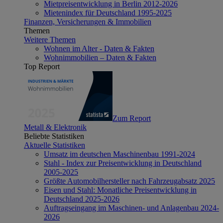
Mietpreisentwicklung in Berlin 2012-2026
Mietenindex für Deutschland 1995-2025
Finanzen, Versicherungen & Immobilien
Themen
Weitere Themen
Wohnen im Alter - Daten & Fakten
Wohnimmobilien – Daten & Fakten
Top Report
Zum Report
Metall & Elektronik
Beliebte Statistiken
Aktuelle Statistiken
Umsatz im deutschen Maschinenbau 1991-2024
Stahl - Index zur Preisentwicklung in Deutschland
2005-2025
Größte Automobilhersteller nach Fahrzeugabsatz 2025
Eisen und Stahl: Monatliche Preisentwicklung in
Deutschland 2025-2026
Auftragseingang im Maschinen- und Anlagenbau 2024-
2026