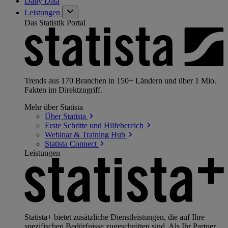
Daily Data
Leistungen
Das Statistik Portal
Trends aus 170 Branchen in 150+ Ländern und über 1 Mio.
Fakten im Direktzugriff.
Mehr über Statista
Über
Statista
Erste Schritte und
Hilfebereich
Webinar & Training
Hub
Statista
Connect
Leistungen
Statista+ bietet zusätzliche Dienstleistungen, die auf Ihre
spezifischen Bedürfnisse zugeschnitten sind. Als Ihr Partner