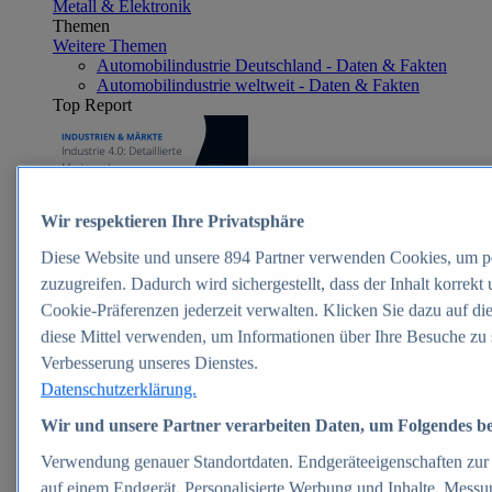
Metall & Elektronik
Themen
Weitere Themen
Automobilindustrie Deutschland - Daten & Fakten
Automobilindustrie weltweit - Daten & Fakten
Top Report
Zum Report
Wir respektieren Ihre Privatsphäre
E-commerce
Diese Website und unsere
894
Partner verwenden Cookies, um p
Beliebte Statistiken
Aktuelle Statistiken
zuzugreifen. Dadurch wird sichergestellt, dass der Inhalt korrekt
E-Commerce - Entwicklung des Umsatzes in
Cookie-Präferenzen jederzeit verwalten. Klicken Sie dazu auf di
Deutschland 1999-2025
diese Mittel verwenden, um Informationen über Ihre Besuche zu 
Umsatz von Amazon in Deutschland und weltweit
2010-2025
Verbesserung unseres Dienstes.
B2C-E-Commerce: Top-50 Online Shops in
Datenschutzerklärung.
Deutschland 2024
Marktanteile von Online-Zahlungsverfahren in
Wir und unsere Partner verarbeiten Daten, um Folgendes ber
Deutschland 2024
Umsatzstarke Warengruppen im Online-Handel in
Verwendung genauer Standortdaten. Endgeräteeigenschaften zur Id
Deutschland 2023-2025
auf einem Endgerät. Personalisierte Werbung und Inhalte, Mess