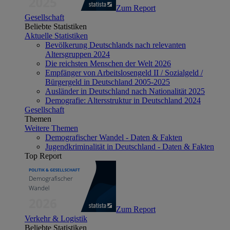
Zum Report
Gesellschaft
Beliebte Statistiken
Aktuelle Statistiken
Bevölkerung Deutschlands nach relevanten
Altersgruppen 2024
Die reichsten Menschen der Welt 2026
Empfänger von Arbeitslosengeld II / Sozialgeld /
Bürgergeld in Deutschland 2005-2025
Ausländer in Deutschland nach Nationalität 2025
Demografie: Altersstruktur in Deutschland 2024
Gesellschaft
Themen
Weitere Themen
Demografischer Wandel - Daten & Fakten
Jugendkriminalität in Deutschland - Daten & Fakten
Top Report
Zum Report
Verkehr & Logistik
Beliebte Statistiken