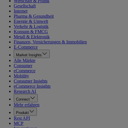
Wirtschaft & Politik
Gesellschaft
Internet
Pharma & Gesundheit
Energie & Umwelt
Verkehr & Logistik
Konsum & FMCG
Metall & Elektronik
Finanzen, Versicherungen & Immobilien
E-Commerce
Market Insights
Alle Märkte
Consumer
eCommerce
Mobility
Consumer Insights
eCommerce Insights
Research AI
Connect
Mehr erfahren
Produkt
Rest API
MCP