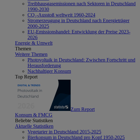
Treibhausgasemissionen nach Sektoren in Deutschland
1990-2030
CO₂-Ausstoß weltweit 1960-2024
Stromerzeugung in Deutschland nach Energieträger
2000-2025
EU-Emissionshandel: Entwicklung der Preise 2023-
2026
Energie & Umwelt
Themen
Weitere Themen
Photovoltaik in Deutschland: Zwischen Fortschritt und
Herausforderung
Nachhaltiger Konsum
Top Report
Zum Report
Konsum & FMCG
Beliebte Statistiken
Aktuelle Statistiken
Vegetarier in Deutschland 2015-2025
Bierkonsum in Deutschland pro Kopf 1950-2025