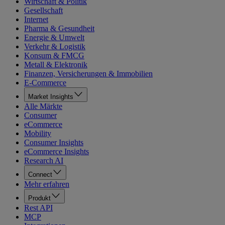
Wirtschaft & Politik
Gesellschaft
Internet
Pharma & Gesundheit
Energie & Umwelt
Verkehr & Logistik
Konsum & FMCG
Metall & Elektronik
Finanzen, Versicherungen & Immobilien
E-Commerce
Market Insights
Alle Märkte
Consumer
eCommerce
Mobility
Consumer Insights
eCommerce Insights
Research AI
Connect
Mehr erfahren
Produkt
Rest API
MCP