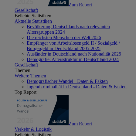
Zum Report
Gesellschaft
Beliebte Statistiken
Aktuelle Statistiken
Bevölkerung Deutschlands nach relevanten
Altersgruppen 2024
Die reichsten Menschen der Welt 2026
Empfänger von Arbeitslosengeld II / Sozialgeld /
Bürgergeld in Deutschland 2005-2025
Ausländer in Deutschland nach Nationalität 2025
Demografie: Altersstruktur in Deutschland 2024
Gesellschaft
Themen
Weitere Themen
Demografischer Wandel - Daten & Fakten
Jugendkriminalität in Deutschland - Daten & Fakten
Top Report
Zum Report
Verkehr & Logistik
Beliebte Statistiken