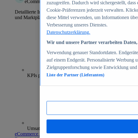
eCommerce Insights
zuzugreifen. Dadurch wird sichergestellt, dass 
Cookie-Präferenzen jederzeit verwalten. Klick
Detaillierte Informationen zu mehr als 39.000 Online-Shops
und Marktplätzen
diese Mittel verwenden, um Informationen über
Verbesserung unseres Dienstes.
Datenschutzerklärung.
Wir und unsere Partner verarbeiten Daten, 
Verwendung genauer Standortdaten. Endgeräteei
auf einem Endgerät. Personalisierte Werbung 
Zielgruppenforschung sowie Entwicklung und
70+
KPIs pro Shop
Liste der Partner (Lieferanten)
Umsatzanalysen und -prognosen
eCommerce Insights entdecken