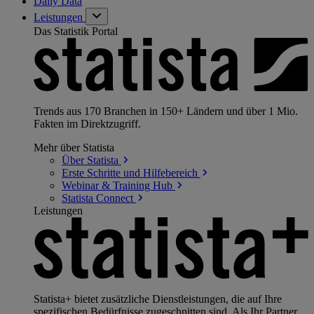
Daily Data
Leistungen
Das Statistik Portal
Trends aus 170 Branchen in 150+ Ländern und über 1 Mio.
Fakten im Direktzugriff.
Mehr über Statista
Über
Statista
Erste Schritte und
Hilfebereich
Webinar & Training
Hub
Statista
Connect
Leistungen
Statista+ bietet zusätzliche Dienstleistungen, die auf Ihre
spezifischen Bedürfnisse zugeschnitten sind. Als Ihr Partner