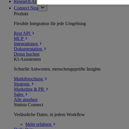
Research AI
Connect
Neu
Produkt
Flexible Integration für jede Umgebung
Rest API
MCP
Integrationen
Dokumentation
Demo buchen
KI-Assistenten
Schnelle Antworten, menschengeprüfte Insights
Marktforschung
Strategie
Marketing & PR
Sales
Alle ansehen
Statista Connect
Verlässliche Daten, in jedem Workflow
Mehr
erfahren