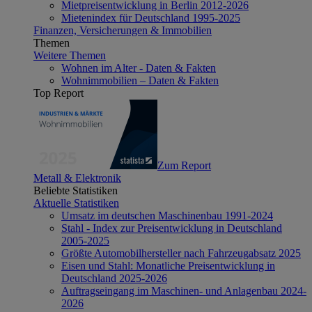
Mietpreisentwicklung in Berlin 2012-2026
Mietenindex für Deutschland 1995-2025
Finanzen, Versicherungen & Immobilien
Themen
Weitere Themen
Wohnen im Alter - Daten & Fakten
Wohnimmobilien – Daten & Fakten
Top Report
Zum Report
Metall & Elektronik
Beliebte Statistiken
Aktuelle Statistiken
Umsatz im deutschen Maschinenbau 1991-2024
Stahl - Index zur Preisentwicklung in Deutschland
2005-2025
Größte Automobilhersteller nach Fahrzeugabsatz 2025
Eisen und Stahl: Monatliche Preisentwicklung in
Deutschland 2025-2026
Auftragseingang im Maschinen- und Anlagenbau 2024-
2026