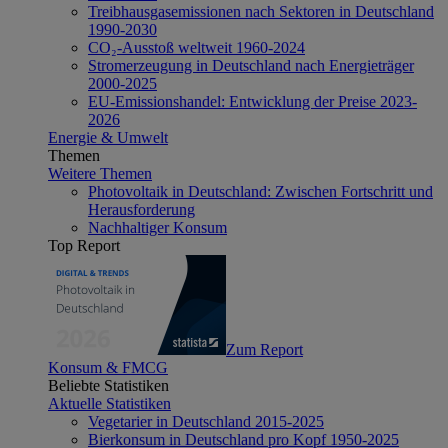
Treibhausgasemissionen nach Sektoren in Deutschland
1990-2030
CO₂-Ausstoß weltweit 1960-2024
Stromerzeugung in Deutschland nach Energieträger
2000-2025
EU-Emissionshandel: Entwicklung der Preise 2023-
2026
Energie & Umwelt
Themen
Weitere Themen
Photovoltaik in Deutschland: Zwischen Fortschritt und
Herausforderung
Nachhaltiger Konsum
Top Report
Zum Report
Konsum & FMCG
Beliebte Statistiken
Aktuelle Statistiken
Vegetarier in Deutschland 2015-2025
Bierkonsum in Deutschland pro Kopf 1950-2025