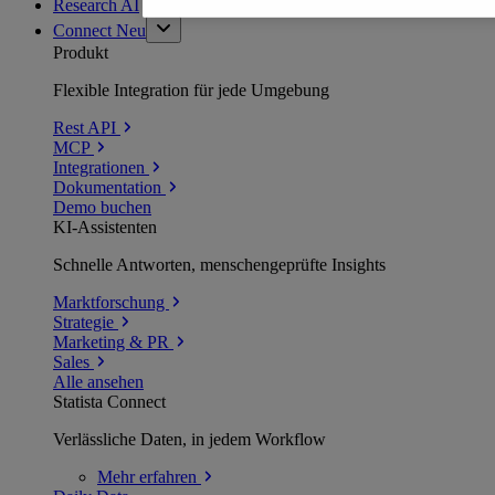
Research AI
Connect
Neu
Produkt
Flexible Integration für jede Umgebung
Rest API
MCP
Integrationen
Dokumentation
Demo buchen
KI-Assistenten
Schnelle Antworten, menschengeprüfte Insights
Marktforschung
Strategie
Marketing & PR
Sales
Alle ansehen
Statista Connect
Verlässliche Daten, in jedem Workflow
Mehr
erfahren