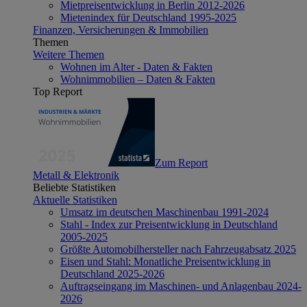
Mietpreisentwicklung in Berlin 2012-2026
Mietenindex für Deutschland 1995-2025
Finanzen, Versicherungen & Immobilien
Themen
Weitere Themen
Wohnen im Alter - Daten & Fakten
Wohnimmobilien – Daten & Fakten
Top Report
Zum Report
Metall & Elektronik
Beliebte Statistiken
Aktuelle Statistiken
Umsatz im deutschen Maschinenbau 1991-2024
Stahl - Index zur Preisentwicklung in Deutschland
2005-2025
Größte Automobilhersteller nach Fahrzeugabsatz 2025
Eisen und Stahl: Monatliche Preisentwicklung in
Deutschland 2025-2026
Auftragseingang im Maschinen- und Anlagenbau 2024-
2026