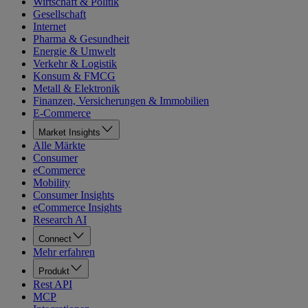
Wirtschaft & Politik
Gesellschaft
Internet
Pharma & Gesundheit
Energie & Umwelt
Verkehr & Logistik
Konsum & FMCG
Metall & Elektronik
Finanzen, Versicherungen & Immobilien
E-Commerce
Market Insights
Alle Märkte
Consumer
eCommerce
Mobility
Consumer Insights
eCommerce Insights
Research AI
Connect
Mehr erfahren
Produkt
Rest API
MCP