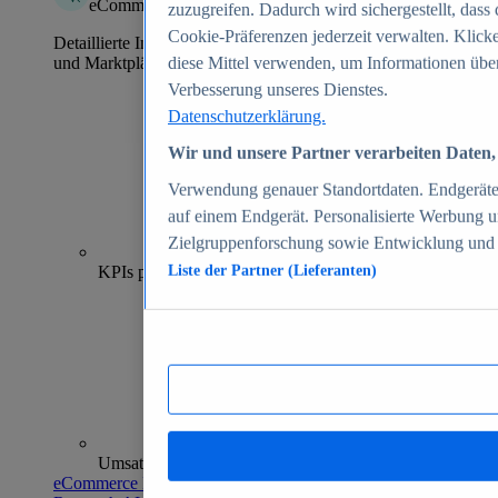
eCommerce Insights
zuzugreifen. Dadurch wird sichergestellt, dass 
Cookie-Präferenzen jederzeit verwalten. Klick
Detaillierte Informationen zu mehr als 39.000 Online-Shops
und Marktplätzen
diese Mittel verwenden, um Informationen über
Verbesserung unseres Dienstes.
Datenschutzerklärung.
Wir und unsere Partner verarbeiten Daten, 
Verwendung genauer Standortdaten. Endgeräteei
auf einem Endgerät. Personalisierte Werbung 
Zielgruppenforschung sowie Entwicklung und
70+
KPIs pro Shop
Liste der Partner (Lieferanten)
Umsatzanalysen und -prognosen
eCommerce Insights entdecken