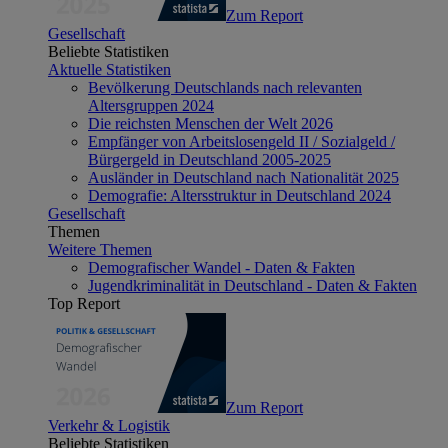
Zum Report
Gesellschaft
Beliebte Statistiken
Aktuelle Statistiken
Bevölkerung Deutschlands nach relevanten
Altersgruppen 2024
Die reichsten Menschen der Welt 2026
Empfänger von Arbeitslosengeld II / Sozialgeld /
Bürgergeld in Deutschland 2005-2025
Ausländer in Deutschland nach Nationalität 2025
Demografie: Altersstruktur in Deutschland 2024
Gesellschaft
Themen
Weitere Themen
Demografischer Wandel - Daten & Fakten
Jugendkriminalität in Deutschland - Daten & Fakten
Top Report
Zum Report
Verkehr & Logistik
Beliebte Statistiken