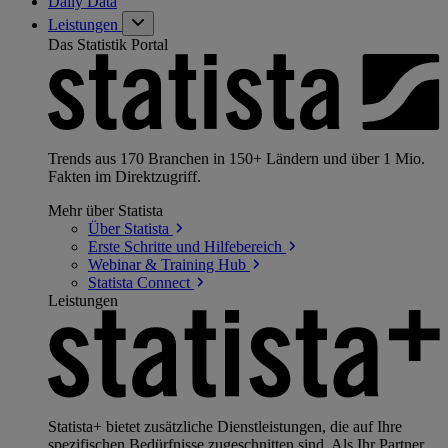
Daily Data
Leistungen
Das Statistik Portal
Trends aus 170 Branchen in 150+ Ländern und über 1 Mio.
Fakten im Direktzugriff.
Mehr über Statista
Über
Statista
Erste Schritte und
Hilfebereich
Webinar & Training
Hub
Statista
Connect
Leistungen
Statista+ bietet zusätzliche Dienstleistungen, die auf Ihre
spezifischen Bedürfnisse zugeschnitten sind. Als Ihr Partner