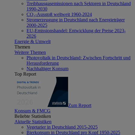
Treibhausgasemissionen nach Sektoren in Deutschland
1990-2030
CO₂-Ausstoß weltweit 1960-2024
Stromerzeugung in Deutschland nach Energieträger
2000-2025
EU-Emissionshandel: Entwicklung der Preise 2023-
2026
Energie & Umwelt
Themen
Weitere Themen
Photovoltaik in Deutschland: Zwischen Fortschritt und
Herausforderung
Nachhaltiger Konsum
Top Report
Zum Report
Konsum & FMCG
Beliebte Statistiken
Aktuelle Statistiken
Vegetarier in Deutschland 2015-2025
Bierkonsum in Deutschland pro Kopf 1950-2025