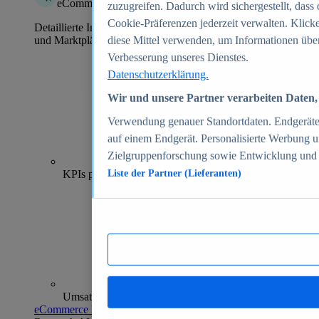
eCommerce Insights
zuzugreifen. Dadurch wird sichergestellt, dass 
Cookie-Präferenzen jederzeit verwalten. Klick
Detaillierte Informationen zu mehr als 39.000 Online-Shops
und Marktplätzen
diese Mittel verwenden, um Informationen über
Verbesserung unseres Dienstes.
Datenschutzerklärung.
Wir und unsere Partner verarbeiten Daten, 
Verwendung genauer Standortdaten. Endgeräteei
auf einem Endgerät. Personalisierte Werbung 
Zielgruppenforschung sowie Entwicklung und
70+
KPIs pro Shop
Liste der Partner (Lieferanten)
Umsatzanalysen und -prognosen
eCommerce Insights entdecken