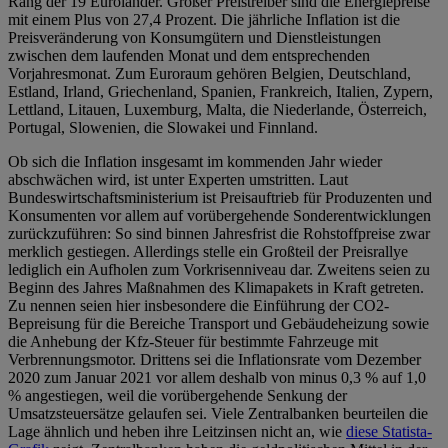
Rang der 19 Euroländer. Großer Preistreiber sind die Energiepreise
mit einem Plus von 27,4 Prozent. Die jährliche Inflation ist die
Preisveränderung von Konsumgütern und Dienstleistungen
zwischen dem laufenden Monat und dem entsprechenden
Vorjahresmonat. Zum Euroraum gehören Belgien, Deutschland,
Estland, Irland, Griechenland, Spanien, Frankreich, Italien, Zypern,
Lettland, Litauen, Luxemburg, Malta, die Niederlande, Österreich,
Portugal, Slowenien, die Slowakei und Finnland.
Ob sich die Inflation insgesamt im kommenden Jahr wieder
abschwächen wird, ist unter Experten umstritten. Laut
Bundeswirtschaftsministerium ist Preisauftrieb für Produzenten und
Konsumenten vor allem auf vorübergehende Sonderentwicklungen
zurückzuführen: So sind binnen Jahresfrist die Rohstoffpreise zwar
merklich gestiegen. Allerdings stelle ein Großteil der Preisrallye
lediglich ein Aufholen zum Vorkrisenniveau dar. Zweitens seien zu
Beginn des Jahres Maßnahmen des Klimapakets in Kraft getreten.
Zu nennen seien hier insbesondere die Einführung der CO2-
Bepreisung für die Bereiche Transport und Gebäudeheizung sowie
die Anhebung der Kfz-Steuer für bestimmte Fahrzeuge mit
Verbrennungsmotor. Drittens sei die Inflationsrate vom Dezember
2020 zum Januar 2021 vor allem deshalb von minus 0,3 % auf 1,0
% angestiegen, weil die vorübergehende Senkung der
Umsatzsteuersätze gelaufen sei. Viele Zentralbanken beurteilen die
Lage ähnlich und heben ihre Leitzinsen nicht an, wie
diese Statista-