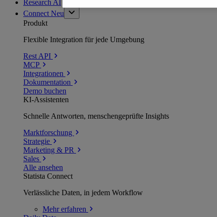
Research AI
Connect
Neu
Produkt
Flexible Integration für jede Umgebung
Rest API
MCP
Integrationen
Dokumentation
Demo buchen
KI-Assistenten
Schnelle Antworten, menschengeprüfte Insights
Marktforschung
Strategie
Marketing & PR
Sales
Alle ansehen
Statista Connect
Verlässliche Daten, in jedem Workflow
Mehr
erfahren