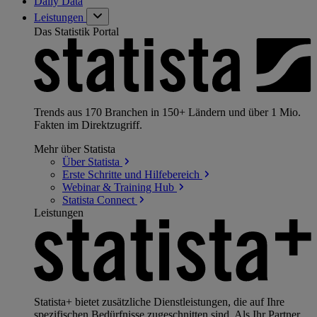
Daily Data
Leistungen
Das Statistik Portal
Trends aus 170 Branchen in 150+ Ländern und über 1 Mio.
Fakten im Direktzugriff.
Mehr über Statista
Über
Statista
Erste Schritte und
Hilfebereich
Webinar & Training
Hub
Statista
Connect
Leistungen
Statista+ bietet zusätzliche Dienstleistungen, die auf Ihre
spezifischen Bedürfnisse zugeschnitten sind. Als Ihr Partner