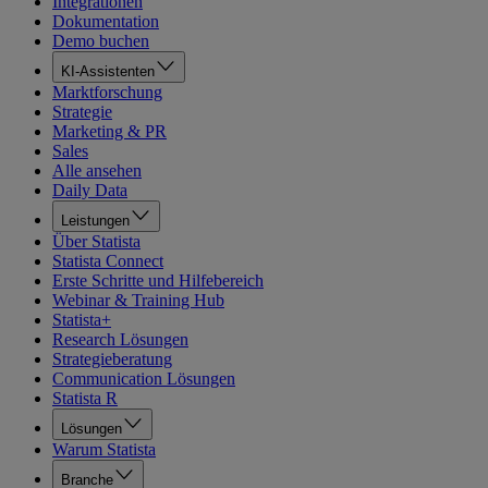
Integrationen
Dokumentation
Demo buchen
KI-Assistenten
Marktforschung
Strategie
Marketing & PR
Sales
Alle ansehen
Daily Data
Leistungen
Über Statista
Statista Connect
Erste Schritte und Hilfebereich
Webinar & Training Hub
Statista+
Research Lösungen
Strategieberatung
Communication Lösungen
Statista R
Lösungen
Warum Statista
Branche