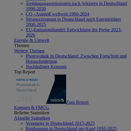
Treibhausgasemissionen nach Sektoren in Deutschland
1990-2030
CO₂-Ausstoß weltweit 1960-2024
Stromerzeugung in Deutschland nach Energieträger
2000-2025
EU-Emissionshandel: Entwicklung der Preise 2023-
2026
Energie & Umwelt
Themen
Weitere Themen
Photovoltaik in Deutschland: Zwischen Fortschritt und
Herausforderung
Nachhaltiger Konsum
Top Report
Zum Report
Konsum & FMCG
Beliebte Statistiken
Aktuelle Statistiken
Vegetarier in Deutschland 2015-2025
Bierkonsum in Deutschland pro Kopf 1950-2025