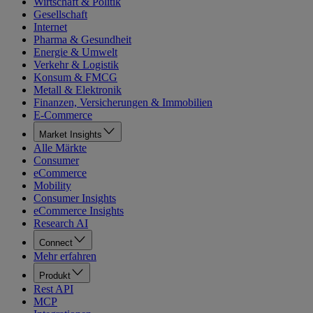
Wirtschaft & Politik
Gesellschaft
Internet
Pharma & Gesundheit
Energie & Umwelt
Verkehr & Logistik
Konsum & FMCG
Metall & Elektronik
Finanzen, Versicherungen & Immobilien
E-Commerce
Market Insights
Alle Märkte
Consumer
eCommerce
Mobility
Consumer Insights
eCommerce Insights
Research AI
Connect
Mehr erfahren
Produkt
Rest API
MCP