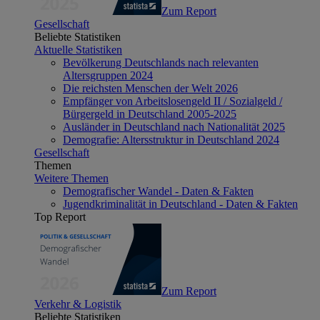
Zum Report
Gesellschaft
Beliebte Statistiken
Aktuelle Statistiken
Bevölkerung Deutschlands nach relevanten
Altersgruppen 2024
Die reichsten Menschen der Welt 2026
Empfänger von Arbeitslosengeld II / Sozialgeld /
Bürgergeld in Deutschland 2005-2025
Ausländer in Deutschland nach Nationalität 2025
Demografie: Altersstruktur in Deutschland 2024
Gesellschaft
Themen
Weitere Themen
Demografischer Wandel - Daten & Fakten
Jugendkriminalität in Deutschland - Daten & Fakten
Top Report
Zum Report
Verkehr & Logistik
Beliebte Statistiken