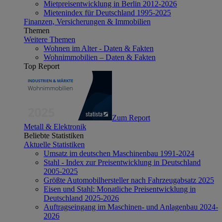
Mietpreisentwicklung in Berlin 2012-2026
Mietenindex für Deutschland 1995-2025
Finanzen, Versicherungen & Immobilien
Themen
Weitere Themen
Wohnen im Alter - Daten & Fakten
Wohnimmobilien – Daten & Fakten
Top Report
Zum Report
Metall & Elektronik
Beliebte Statistiken
Aktuelle Statistiken
Umsatz im deutschen Maschinenbau 1991-2024
Stahl - Index zur Preisentwicklung in Deutschland
2005-2025
Größte Automobilhersteller nach Fahrzeugabsatz 2025
Eisen und Stahl: Monatliche Preisentwicklung in
Deutschland 2025-2026
Auftragseingang im Maschinen- und Anlagenbau 2024-
2026