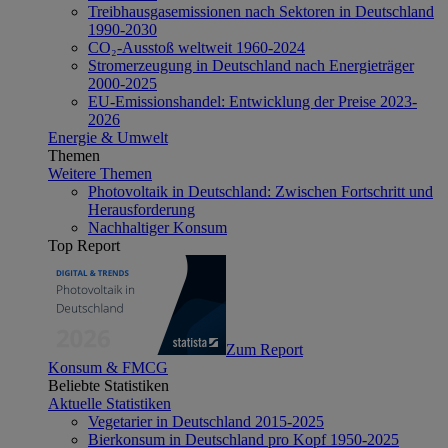
Treibhausgasemissionen nach Sektoren in Deutschland
1990-2030
CO₂-Ausstoß weltweit 1960-2024
Stromerzeugung in Deutschland nach Energieträger
2000-2025
EU-Emissionshandel: Entwicklung der Preise 2023-
2026
Energie & Umwelt
Themen
Weitere Themen
Photovoltaik in Deutschland: Zwischen Fortschritt und
Herausforderung
Nachhaltiger Konsum
Top Report
Zum Report
Konsum & FMCG
Beliebte Statistiken
Aktuelle Statistiken
Vegetarier in Deutschland 2015-2025
Bierkonsum in Deutschland pro Kopf 1950-2025