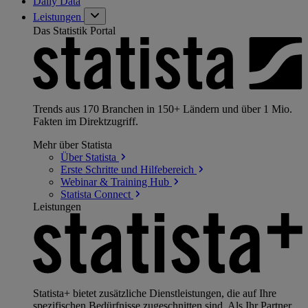
Daily Data
Leistungen
Das Statistik Portal
Trends aus 170 Branchen in 150+ Ländern und über 1 Mio.
Fakten im Direktzugriff.
Mehr über Statista
Über
Statista
Erste Schritte und
Hilfebereich
Webinar & Training
Hub
Statista
Connect
Leistungen
Statista+ bietet zusätzliche Dienstleistungen, die auf Ihre
spezifischen Bedürfnisse zugeschnitten sind. Als Ihr Partner