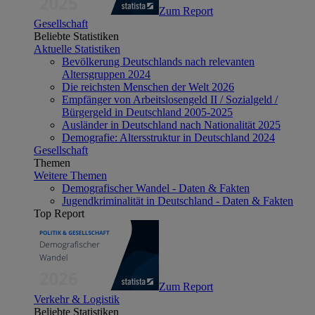
Zum Report
Gesellschaft
Beliebte Statistiken
Aktuelle Statistiken
Bevölkerung Deutschlands nach relevanten
Altersgruppen 2024
Die reichsten Menschen der Welt 2026
Empfänger von Arbeitslosengeld II / Sozialgeld /
Bürgergeld in Deutschland 2005-2025
Ausländer in Deutschland nach Nationalität 2025
Demografie: Altersstruktur in Deutschland 2024
Gesellschaft
Themen
Weitere Themen
Demografischer Wandel - Daten & Fakten
Jugendkriminalität in Deutschland - Daten & Fakten
Top Report
Zum Report
Verkehr & Logistik
Beliebte Statistiken