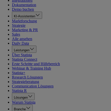
Integrationen
Dokumentation
Demo buchen
KI-Assistenten
Marktforschung
Strategie
Marketing & PR
Sales
Alle ansehen
Daily Data
Leistungen
Über Statista
Statista Connect
Erste Schritte und Hilfebereich
Webinar & Training Hub
Statista+
Research Lösungen
Strategieberatung
Communication Lösungen
Statista R
Lösungen
Warum Statista
Branche