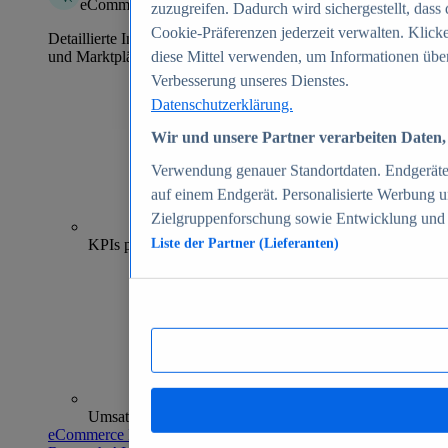
eCommerce Insights
zuzugreifen. Dadurch wird sichergestellt, dass 
Cookie-Präferenzen jederzeit verwalten. Klick
Detaillierte Informationen zu mehr als 39.000 Online-Shops
und Marktplätzen
diese Mittel verwenden, um Informationen über
Verbesserung unseres Dienstes.
Datenschutzerklärung.
Wir und unsere Partner verarbeiten Daten, 
Verwendung genauer Standortdaten. Endgeräteei
auf einem Endgerät. Personalisierte Werbung 
Zielgruppenforschung sowie Entwicklung und
70+
KPIs pro Shop
Liste der Partner (Lieferanten)
Umsatzanalysen und -prognosen
eCommerce Insights entdecken