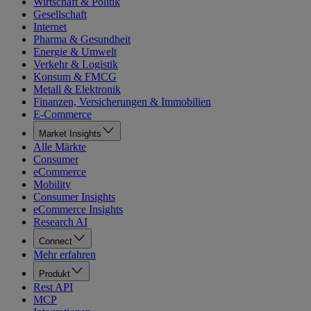
Wirtschaft & Politik
Gesellschaft
Internet
Pharma & Gesundheit
Energie & Umwelt
Verkehr & Logistik
Konsum & FMCG
Metall & Elektronik
Finanzen, Versicherungen & Immobilien
E-Commerce
Market Insights
Alle Märkte
Consumer
eCommerce
Mobility
Consumer Insights
eCommerce Insights
Research AI
Connect
Mehr erfahren
Produkt
Rest API
MCP