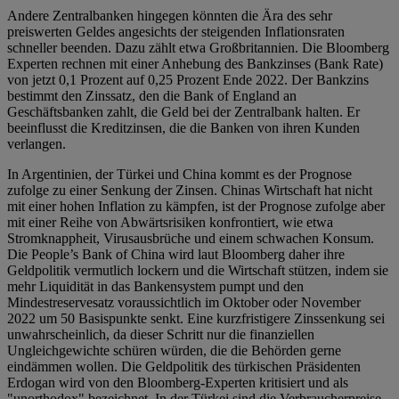
Andere Zentralbanken hingegen könnten die Ära des sehr
preiswerten Geldes angesichts der steigenden Inflationsraten
schneller beenden. Dazu zählt etwa Großbritannien. Die Bloomberg
Experten rechnen mit einer Anhebung des Bankzinses (Bank Rate)
von jetzt 0,1 Prozent auf 0,25 Prozent Ende 2022. Der Bankzins
bestimmt den Zinssatz, den die Bank of England an
Geschäftsbanken zahlt, die Geld bei der Zentralbank halten. Er
beeinflusst die Kreditzinsen, die die Banken von ihren Kunden
verlangen.
In Argentinien, der Türkei und China kommt es der Prognose
zufolge zu einer Senkung der Zinsen. Chinas Wirtschaft hat nicht
mit einer hohen Inflation zu kämpfen, ist der Prognose zufolge aber
mit einer Reihe von Abwärtsrisiken konfrontiert, wie etwa
Stromknappheit, Virusausbrüche und einem schwachen Konsum.
Die People’s Bank of China wird laut Bloomberg daher ihre
Geldpolitik vermutlich lockern und die Wirtschaft stützen, indem sie
mehr Liquidität in das Bankensystem pumpt und den
Mindestreservesatz voraussichtlich im Oktober oder November
2022 um 50 Basispunkte senkt. Eine kurzfristigere Zinssenkung sei
unwahrscheinlich, da dieser Schritt nur die finanziellen
Ungleichgewichte schüren würden, die die Behörden gerne
eindämmen wollen. Die Geldpolitik des türkischen Präsidenten
Erdogan wird von den Bloomberg-Experten kritisiert und als
"unorthodox" bezeichnet. In der Türkei sind die Verbraucherpreise