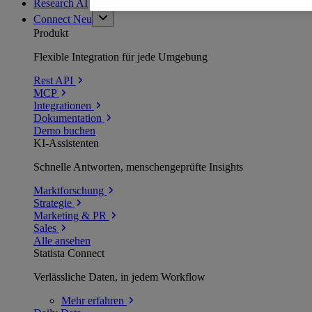
Research AI
Connect
Neu
Produkt
Flexible Integration für jede Umgebung
Rest API
MCP
Integrationen
Dokumentation
Demo buchen
KI-Assistenten
Schnelle Antworten, menschengeprüfte Insights
Marktforschung
Strategie
Marketing & PR
Sales
Alle ansehen
Statista Connect
Verlässliche Daten, in jedem Workflow
Mehr
erfahren