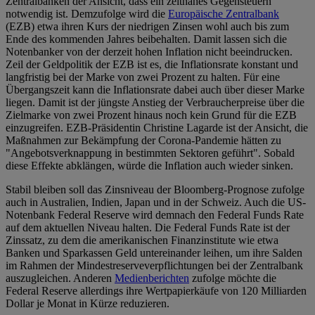
Zentralbanken der Ansicht, dass ein zeitnahes Gegensteuern
notwendig ist. Demzufolge wird die
Europäische Zentralbank
(EZB) etwa ihren Kurs der niedrigen Zinsen wohl auch bis zum
Ende des kommenden Jahres beibehalten. Damit lassen sich die
Notenbanker von der derzeit hohen Inflation nicht beeindrucken.
Zeil der Geldpolitik der EZB ist es, die Inflationsrate konstant und
langfristig bei der Marke von zwei Prozent zu halten. Für eine
Übergangszeit kann die Inflationsrate dabei auch über dieser Marke
liegen. Damit ist der jüngste Anstieg der Verbraucherpreise über die
Zielmarke von zwei Prozent hinaus noch kein Grund für die EZB
einzugreifen. EZB-Präsidentin Christine Lagarde ist der Ansicht, die
Maßnahmen zur Bekämpfung der Corona-Pandemie hätten zu
"Angebotsverknappung in bestimmten Sektoren geführt". Sobald
diese Effekte abklängen, würde die Inflation auch wieder sinken.
Stabil bleiben soll das Zinsniveau der Bloomberg-Prognose zufolge
auch in Australien, Indien, Japan und in der Schweiz. Auch die US-
Notenbank Federal Reserve wird demnach den Federal Funds Rate
auf dem aktuellen Niveau halten. Die Federal Funds Rate ist der
Zinssatz, zu dem die amerikanischen Finanzinstitute wie etwa
Banken und Sparkassen Geld untereinander leihen, um ihre Salden
im Rahmen der Mindestreserveverpflichtungen bei der Zentralbank
auszugleichen. Anderen
Medienberichten
zufolge möchte die
Federal Reserve allerdings ihre Wertpapierkäufe von 120 Milliarden
Dollar je Monat in Kürze reduzieren.