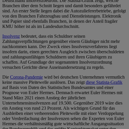
Deutschland insolvenzbedroht. Die Statista-Grafik zeigt, welche
Branchen über dem Schnitt liegen und damit besonders gefährdet
sind. An erster Stelle liegen dabei die Autozuliefererbetriebe, gefolgt
von den Branchen Fahrzeugbau und Dienstleistungen. Elektronik
und Papier sind ebenfalls Branchen, in denen der Anteil fragiler
KMU höher ist als im Landesdurchschnitt.
Insolvenz
bedeutet, dass ein Schuldner seinen
Zahlungsverpflichtungen gegenüber einem Gläubiger nicht mehr
nachkommen kann. Der Zweck eines Insolvenzverfahrens liegt
insofern darin, einen gerechten Ausgleich zwischen überschuldeten
und zahlungsunfähigen Schuldnern und ihren Gläubigern zu
schaffen. Auf Grundlage der sogenannten Insolvenzordnung
versuchen Gerichte diese Auseinandersetzung zu regeln.
Die
Corona-Pandemie
wird bei deutschen Unternehmen vermutlich
keine massive Pleitewelle auslösen. Das zeigt
diese Statista-Grafik
auf Basis von Daten des Statistischen Bundesamtes und einer
Prognose von Euler Hermes. Demnach erwartet Euler Hermes mit
Stand März 2021 einen Anstieg der jährlichen
Unternehmensinsolvenzen auf 19.500. Gegenüber 2019 wäre dies
ein Anstieg von rund 23 Prozent. Als wichtigen Grund für das
Ausbleiben einer verheerenden Pleitewelle mit einer Verdoppelung
oder Verdreifachung der Insolvenzen sehen die Experten von Euler
Hermes die verhältnismäßig gute wirtschaftliche Ausgangssituation
der Bundesrepublik und das größte Konjunkturpaket unter den