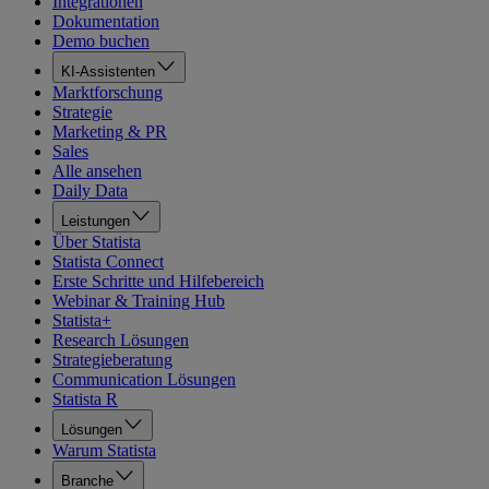
Integrationen
Dokumentation
Demo buchen
KI-Assistenten
Marktforschung
Strategie
Marketing & PR
Sales
Alle ansehen
Daily Data
Leistungen
Über Statista
Statista Connect
Erste Schritte und Hilfebereich
Webinar & Training Hub
Statista+
Research Lösungen
Strategieberatung
Communication Lösungen
Statista R
Lösungen
Warum Statista
Branche