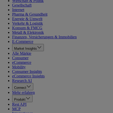
Wirtschaft & Politik
Gesellschaft
Internet
Pharma & Gesundheit
Energie & Umwelt
Verkehr & Logistik
Konsum & FMCG
Metall & Elektronik
Finanzen, Versicherungen & Immobilien
E-Commerce
Market Insights
Alle Märkte
Consumer
eCommerce
Mobility
Consumer Insights
eCommerce Insights
Research AI
Connect
Mehr erfahren
Produkt
Rest API
MCP