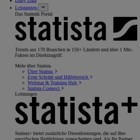
Daily Data
Leistungen
Das Statistik Portal
Trends aus 170 Branchen in 150+ Ländern und über 1 Mio.
Fakten im Direktzugriff.
Mehr über Statista
Über
Statista
Erste Schritte und
Hilfebereich
Webinar & Training
Hub
Statista
Connect
Leistungen
Statista+ bietet zusätzliche Dienstleistungen, die auf Ihre
spezifischen Bedürfnisse zugeschnitten sind. Als Ihr Partner