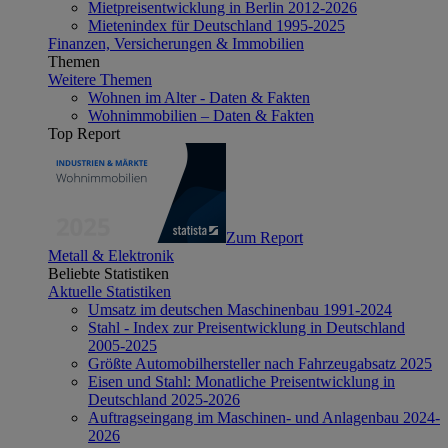
Mietpreisentwicklung in Berlin 2012-2026
Mietenindex für Deutschland 1995-2025
Finanzen, Versicherungen & Immobilien
Themen
Weitere Themen
Wohnen im Alter - Daten & Fakten
Wohnimmobilien – Daten & Fakten
Top Report
Zum Report
Metall & Elektronik
Beliebte Statistiken
Aktuelle Statistiken
Umsatz im deutschen Maschinenbau 1991-2024
Stahl - Index zur Preisentwicklung in Deutschland
2005-2025
Größte Automobilhersteller nach Fahrzeugabsatz 2025
Eisen und Stahl: Monatliche Preisentwicklung in
Deutschland 2025-2026
Auftragseingang im Maschinen- und Anlagenbau 2024-
2026