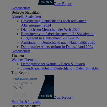
Zum Report
Gesellschaft
Beliebte Statistiken
Aktuelle Statistiken
Bevölkerung Deutschlands nach relevanten
Altersgruppen 2024
Die reichsten Menschen der Welt 2026
Empfänger von Arbeitslosengeld II / Sozialgeld /
Bürgergeld in Deutschland 2005-2025
Ausländer in Deutschland nach Nationalität 2025
Demografie: Altersstruktur in Deutschland 2024
Gesellschaft
Themen
Weitere Themen
Demografischer Wandel - Daten & Fakten
Jugendkriminalität in Deutschland - Daten & Fakten
Top Report
Zum Report
Verkehr & Logistik
Beliebte Statistiken