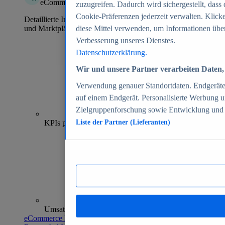
eCommerce Insights
zuzugreifen. Dadurch wird sichergestellt, dass 
Cookie-Präferenzen jederzeit verwalten. Klick
Detaillierte Informationen zu mehr als 39.000 Online-Shops
und Marktplätzen
diese Mittel verwenden, um Informationen über
Verbesserung unseres Dienstes.
Datenschutzerklärung.
Wir und unsere Partner verarbeiten Daten, 
Verwendung genauer Standortdaten. Endgeräteei
auf einem Endgerät. Personalisierte Werbung 
Zielgruppenforschung sowie Entwicklung und
70+
KPIs pro Shop
Liste der Partner (Lieferanten)
Umsatzanalysen und -prognosen
eCommerce Insights entdecken