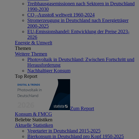
Treibhausgasemissionen nach Sektoren in Deutschland
1990-2030
CO₂-Ausstoß weltweit 1960-2024
Stromerzeugung in Deutschland nach Energieträger
2000-2025
EU-Emissionshandel: Entwicklung der Preise 2023-
2026
Energie & Umwelt
Themen
Weitere Themen
Photovoltaik in Deutschland: Zwischen Fortschritt und
Herausforderung
Nachhaltiger Konsum
Top Report
Zum Report
Konsum & FMCG
Beliebte Statistiken
Aktuelle Statistiken
Vegetarier in Deutschland 2015-2025
Bierkonsum in Deutschland pro Kopf 1950-2025