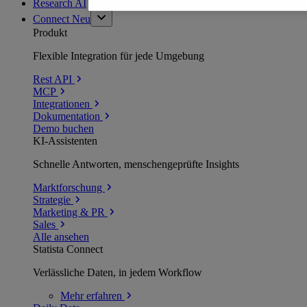
Research AI
Connect
Neu
Produkt
Flexible Integration für jede Umgebung
Rest API
MCP
Integrationen
Dokumentation
Demo buchen
KI-Assistenten
Schnelle Antworten, menschengeprüfte Insights
Marktforschung
Strategie
Marketing & PR
Sales
Alle ansehen
Statista Connect
Verlässliche Daten, in jedem Workflow
Mehr
erfahren