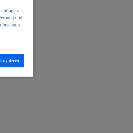
 abfragen.
 Werbung und
nforschung
akzeptieren