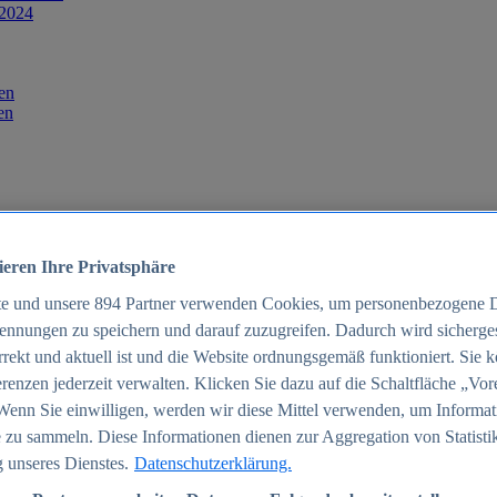
 2024
en
en
ieren Ihre Privatsphäre
te und unsere
894
Partner verwenden Cookies, um personenbezogene 
ennungen zu speichern und darauf zuzugreifen. Dadurch wird sichergest
orrekt und aktuell ist und die Website ordnungsgemäß funktioniert. Sie 
025
renzen jederzeit verwalten. Klicken Sie dazu auf die Schaltfläche „Vor
schland 2025
Wenn Sie einwilligen, werden wir diese Mittel verwenden, um Informat
 zu sammeln. Diese Informationen dienen zur Aggregation von Statisti
 unseres Dienstes.
Datenschutzerklärung.