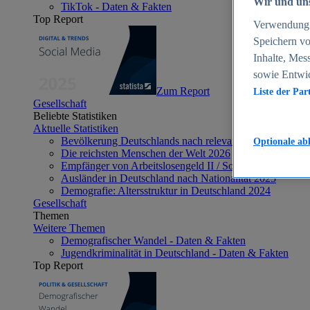
Wir und uns
TikTok - Daten & Fakten
Top Report
Verwendung g
Speichern vo
Inhalte, Mes
sowie Entwi
Zum Report
Liste der Par
Gesellschaft
Beliebte Statistiken
Aktuelle Statistiken
Bevölkerung Deutschlands nach relevanten Altersgrupp
Optionale ab
Die reichsten Menschen der Welt 2026
Empfänger von Arbeitslosengeld II / Sozialgeld / Bürge
Ausländer in Deutschland nach Nationalität 2025
Demografie: Altersstruktur in Deutschland 2024
Gesellschaft
Themen
Weitere Themen
Demografischer Wandel - Daten & Fakten
Jugendkriminalität in Deutschland - Daten & Fakten
Top Report