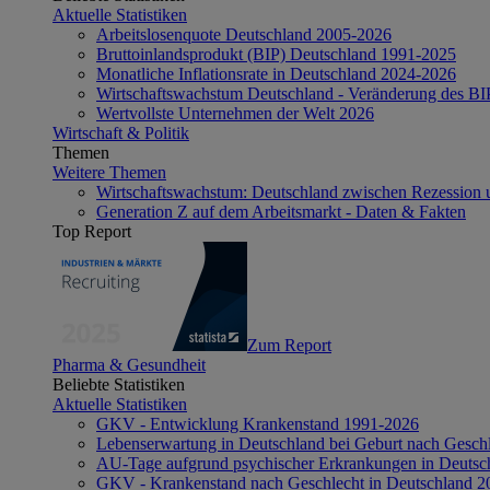
Aktuelle Statistiken
Arbeitslosenquote Deutschland 2005-2026
Bruttoinlandsprodukt (BIP) Deutschland 1991-2025
Monatliche Inflationsrate in Deutschland 2024-2026
Wirtschaftswachstum Deutschland - Veränderung des B
Wertvollste Unternehmen der Welt 2026
Wirtschaft & Politik
Themen
Weitere Themen
Wirtschaftswachstum: Deutschland zwischen Rezession 
Generation Z auf dem Arbeitsmarkt - Daten & Fakten
Top Report
Zum Report
Pharma & Gesundheit
Beliebte Statistiken
Aktuelle Statistiken
GKV - Entwicklung Krankenstand 1991-2026
Lebenserwartung in Deutschland bei Geburt nach Gesch
AU-Tage aufgrund psychischer Erkrankungen in Deutsc
GKV - Krankenstand nach Geschlecht in Deutschland 