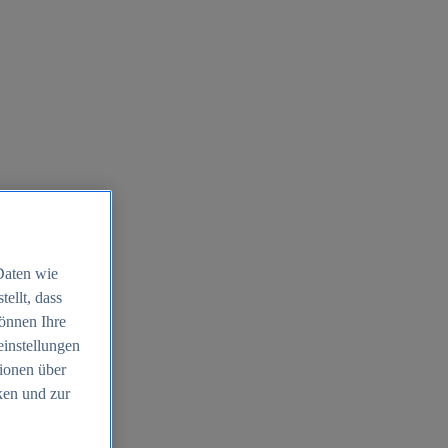
Daten wie
ellt, dass
können Ihre
einstellungen
ionen über
ken und zur