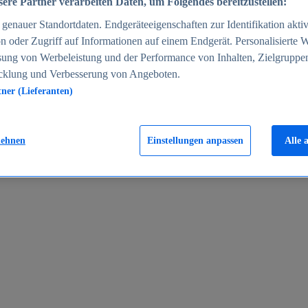
ere Partner verarbeiten Daten, um Folgendes bereitzustellen:
enauer Standortdaten. Endgeräteeigenschaften zur Identifikation aktiv
n oder Zugriff auf Informationen auf einem Endgerät. Personalisierte
sung von Werbeleistung und der Performance von Inhalten, Zielgruppe
cklung und Verbesserung von Angeboten.
tner (Lieferanten)
en 2024
lehnen
Einstellungen anpassen
Alle 
rgeld in Deutschland 2005-2025