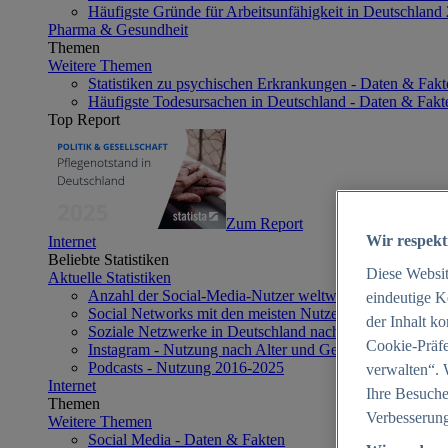
Häufigste Gründe für Arbeitsunfähigkeit in Deutschland
Pharma & Gesundheit
Themen
Weitere Themen
Statistiken zu psychischen Erkrankungen - Daten & Fakt
Häufigste Todesursachen in Deutschland - Daten & Fakt
Top Report
Zum Report
Wir respekt
Internet
Beliebte Statistiken
Diese Websi
Aktuelle Statistiken
Anzahl der Social-Media-Nutzer weltweit 2012-2025
eindeutige K
Social Networks mit den meisten Nutzern weltweit 2025
der Inhalt k
Soziale Netzwerke in Deutschland nach Generationen 2
Cookie-Präfe
Instagram - Nutzung nach Alter und Geschlecht in Deut
Podcasts - Nutzung 2016-2025
verwalten“. 
Internet
Ihre Besuche
Themen
Verbesserung
Weitere Themen
Social Media - Daten & Fakten