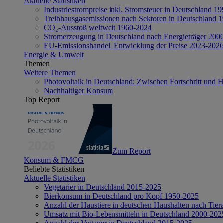
Aktuelle Statistiken
Industriestrompreise inkl. Stromsteuer in Deutschland 1
Treibhausgasemissionen nach Sektoren in Deutschland 
CO₂-Ausstoß weltweit 1960-2024
Stromerzeugung in Deutschland nach Energieträger 200
EU-Emissionshandel: Entwicklung der Preise 2023-202
Energie & Umwelt
Themen
Weitere Themen
Photovoltaik in Deutschland: Zwischen Fortschritt und 
Nachhaltiger Konsum
Top Report
Zum Report
Konsum & FMCG
Beliebte Statistiken
Aktuelle Statistiken
Vegetarier in Deutschland 2015-2025
Bierkonsum in Deutschland pro Kopf 1950-2025
Anzahl der Haustiere in deutschen Haushalten nach Tier
Umsatz mit Bio-Lebensmitteln in Deutschland 2000-202
Anzahl der Veganer in Deutschland 2015-2025