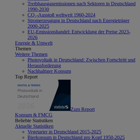
Treibhausgasemissionen nach Sektoren in Deutschland
1990-2030
CO₂-Ausstoß weltweit 1960-2024
Stromerzeugung in Deutschland nach Energieträger
2000-2025
EU-Emissionshandel: Entwicklung der Preise 2023-
2026
Energie & Umwelt
Themen
Weitere Themen
Photovoltaik in Deutschland: Zwischen Fortschritt und
Herausforderung
Nachhaltiger Konsum
Top Report
Zum Report
Konsum & FMCG
Beliebte Statistiken
Aktuelle Statistiken
Vegetarier in Deutschland 2015-2025
Bierkonsum in Deutschland pro Kopf 1950-2025