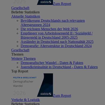
Zum Report
Gesellschaft
Beliebte Statistiken
Aktuelle Statistiken
Bevölkerung Deutschlands nach relevanten
Altersgruppen 2024
Die reichsten Menschen der Welt 2026
Empfänger von Arbeitslosengeld II / Sozialgeld /
Bürgergeld in Deutschland 2005-2025
Ausländer in Deutschland nach Nationalität 2025
Demografie: Altersstruktur in Deutschland 2024
Gesellschaft
Themen
Weitere Themen
Demografischer Wandel - Daten & Fakten
Jugendkriminalität in Deutschland - Daten & Fakten
Top Report
Zum Report
Verkehr & Logistik
Beliebte Statistiken