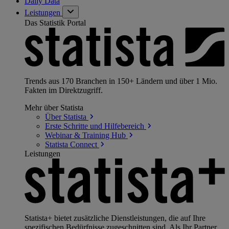
Daily Data
Leistungen
Das Statistik Portal
Trends aus 170 Branchen in 150+ Ländern und über 1 Mio.
Fakten im Direktzugriff.
Mehr über Statista
Über
Statista
Erste Schritte und
Hilfebereich
Webinar & Training
Hub
Statista
Connect
Leistungen
Statista+ bietet zusätzliche Dienstleistungen, die auf Ihre
spezifischen Bedürfnisse zugeschnitten sind. Als Ihr Partner