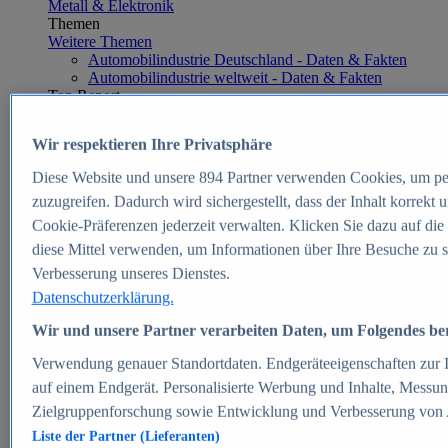
Metall & Elektronik
Themen
Weitere Themen
Automobilindustrie Deutschland - Daten & Fakten
Automobilindustrie weltweit - Daten & Fakten
Top Report
Wir respektieren Ihre Privatsphäre
Diese Website und unsere
894
Partner verwenden Cookies, um pe
Zum Report
zuzugreifen. Dadurch wird sichergestellt, dass der Inhalt korrekt
E-commerce
Cookie-Präferenzen jederzeit verwalten. Klicken Sie dazu auf die
Beliebte Statistiken
diese Mittel verwenden, um Informationen über Ihre Besuche zu s
Aktuelle Statistiken
E-Commerce - Entwicklung des Umsatzes in
Verbesserung unseres Dienstes.
Deutschland 1999-2025
Datenschutzerklärung.
Umsatz von Amazon in Deutschland und weltweit
2010-2025
Wir und unsere Partner verarbeiten Daten, um Folgendes bere
B2C-E-Commerce: Top-50 Online Shops in
Deutschland 2024
Verwendung genauer Standortdaten. Endgeräteeigenschaften zur Id
Marktanteile von Online-Zahlungsverfahren in
auf einem Endgerät. Personalisierte Werbung und Inhalte, Messu
Deutschland 2024
Zielgruppenforschung sowie Entwicklung und Verbesserung von
Umsatzstarke Warengruppen im Online-Handel in
Deutschland 2023-2025
Liste der Partner (Lieferanten)