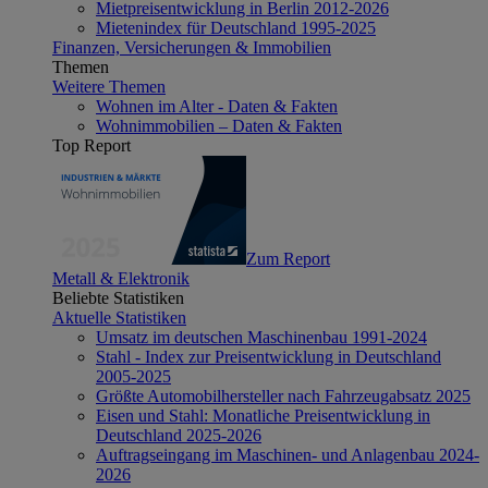
Mietpreisentwicklung in Berlin 2012-2026
Mietenindex für Deutschland 1995-2025
Finanzen, Versicherungen & Immobilien
Themen
Weitere Themen
Wohnen im Alter - Daten & Fakten
Wohnimmobilien – Daten & Fakten
Top Report
Zum Report
Metall & Elektronik
Beliebte Statistiken
Aktuelle Statistiken
Umsatz im deutschen Maschinenbau 1991-2024
Stahl - Index zur Preisentwicklung in Deutschland
2005-2025
Größte Automobilhersteller nach Fahrzeugabsatz 2025
Eisen und Stahl: Monatliche Preisentwicklung in
Deutschland 2025-2026
Auftragseingang im Maschinen- und Anlagenbau 2024-
2026