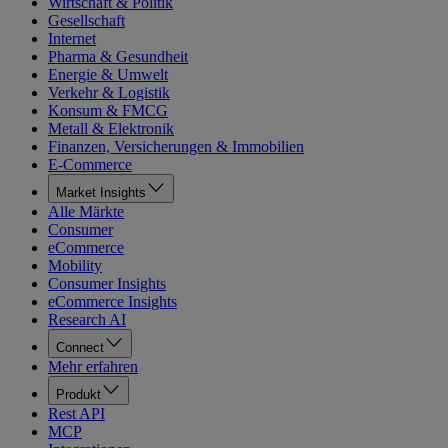
Wirtschaft & Politik
Gesellschaft
Internet
Pharma & Gesundheit
Energie & Umwelt
Verkehr & Logistik
Konsum & FMCG
Metall & Elektronik
Finanzen, Versicherungen & Immobilien
E-Commerce
Market Insights
Alle Märkte
Consumer
eCommerce
Mobility
Consumer Insights
eCommerce Insights
Research AI
Connect
Mehr erfahren
Produkt
Rest API
MCP