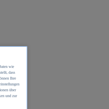
Daten wie
ellt, dass
können Ihre
einstellungen
ionen über
ken und zur