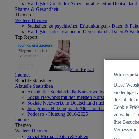
Häufigste Gründe für Arbeitsunfähigkeit in Deutschland
Pharma & Gesundheit
Themen
Weitere Themen
Statistiken zu psychischen Erkrankungen - Daten & Fakt
Häufigste Todesursachen in Deutschland - Daten & Fakt
Top Report
Zum Report
Wir respekt
Internet
Beliebte Statistiken
Diese Websi
Aktuelle Statistiken
Anzahl der Social-Media-Nutzer weltweit 2012-2025
eindeutige K
Social Networks mit den meisten Nutzern weltweit 2025
der Inhalt k
Soziale Netzwerke in Deutschland nach Generationen 2
Cookie-Präfe
Instagram - Nutzung nach Alter und Geschlecht in Deut
Podcasts - Nutzung 2016-2025
verwalten“. 
Internet
Ihre Besuche
Themen
Verbesserung
Weitere Themen
Social Media - Daten & Fakten