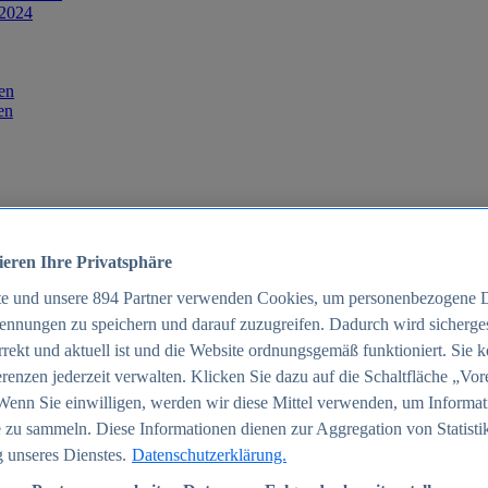
 2024
en
en
ieren Ihre Privatsphäre
te und unsere
894
Partner verwenden Cookies, um personenbezogene 
ennungen zu speichern und darauf zuzugreifen. Dadurch wird sichergest
orrekt und aktuell ist und die Website ordnungsgemäß funktioniert. Sie 
025
renzen jederzeit verwalten. Klicken Sie dazu auf die Schaltfläche „Vor
schland 2025
Wenn Sie einwilligen, werden wir diese Mittel verwenden, um Informat
 zu sammeln. Diese Informationen dienen zur Aggregation von Statisti
 unseres Dienstes.
Datenschutzerklärung.