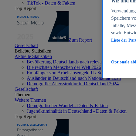
Wir und uns
TikTok - Daten & Fakten
Top Report
Verwendung g
Speichern vo
Inhalte, Mes
sowie Entwi
Zum Report
Liste der Par
Gesellschaft
Beliebte Statistiken
Aktuelle Statistiken
Bevölkerung Deutschlands nach relevanten Altersgrupp
Optionale ab
Die reichsten Menschen der Welt 2026
Empfänger von Arbeitslosengeld II / Sozialgeld / Bürge
Ausländer in Deutschland nach Nationalität 2025
Demografie: Altersstruktur in Deutschland 2024
Gesellschaft
Themen
Weitere Themen
Demografischer Wandel - Daten & Fakten
Jugendkriminalität in Deutschland - Daten & Fakten
Top Report