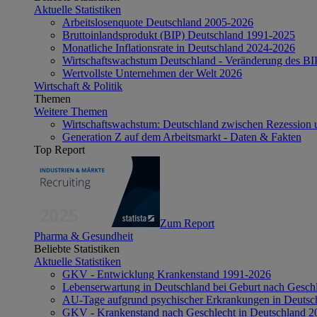
Aktuelle Statistiken
Arbeitslosenquote Deutschland 2005-2026
Bruttoinlandsprodukt (BIP) Deutschland 1991-2025
Monatliche Inflationsrate in Deutschland 2024-2026
Wirtschaftswachstum Deutschland - Veränderung des B
Wertvollste Unternehmen der Welt 2026
Wirtschaft & Politik
Themen
Weitere Themen
Wirtschaftswachstum: Deutschland zwischen Rezession 
Generation Z auf dem Arbeitsmarkt - Daten & Fakten
Top Report
Zum Report
Pharma & Gesundheit
Beliebte Statistiken
Aktuelle Statistiken
GKV - Entwicklung Krankenstand 1991-2026
Lebenserwartung in Deutschland bei Geburt nach Gesch
AU-Tage aufgrund psychischer Erkrankungen in Deutsc
GKV - Krankenstand nach Geschlecht in Deutschland 