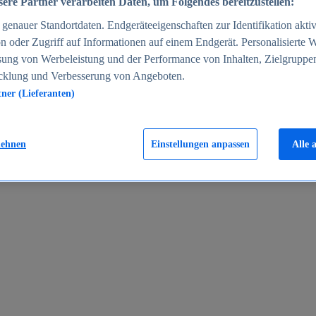
ere Partner verarbeiten Daten, um Folgendes bereitzustellen:
enauer Standortdaten. Endgeräteeigenschaften zur Identifikation aktiv
n oder Zugriff auf Informationen auf einem Endgerät. Personalisierte
sung von Werbeleistung und der Performance von Inhalten, Zielgruppe
cklung und Verbesserung von Angeboten.
tner (Lieferanten)
en 2024
lehnen
Einstellungen anpassen
Alle 
rgeld in Deutschland 2005-2025