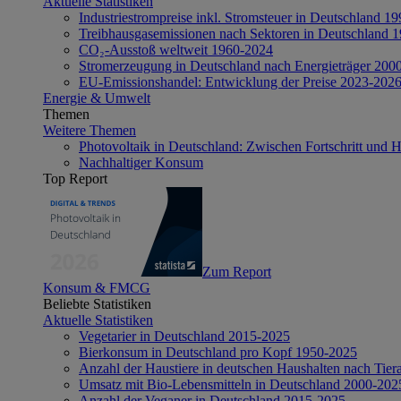
Aktuelle Statistiken
Industriestrompreise inkl. Stromsteuer in Deutschland 1
Treibhausgasemissionen nach Sektoren in Deutschland 
CO₂-Ausstoß weltweit 1960-2024
Stromerzeugung in Deutschland nach Energieträger 200
EU-Emissionshandel: Entwicklung der Preise 2023-202
Energie & Umwelt
Themen
Weitere Themen
Photovoltaik in Deutschland: Zwischen Fortschritt und 
Nachhaltiger Konsum
Top Report
Zum Report
Konsum & FMCG
Beliebte Statistiken
Aktuelle Statistiken
Vegetarier in Deutschland 2015-2025
Bierkonsum in Deutschland pro Kopf 1950-2025
Anzahl der Haustiere in deutschen Haushalten nach Tier
Umsatz mit Bio-Lebensmitteln in Deutschland 2000-202
Anzahl der Veganer in Deutschland 2015-2025