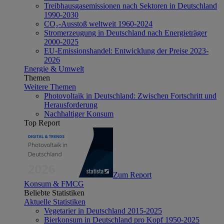
Treibhausgasemissionen nach Sektoren in Deutschland
1990-2030
CO₂-Ausstoß weltweit 1960-2024
Stromerzeugung in Deutschland nach Energieträger
2000-2025
EU-Emissionshandel: Entwicklung der Preise 2023-
2026
Energie & Umwelt
Themen
Weitere Themen
Photovoltaik in Deutschland: Zwischen Fortschritt und
Herausforderung
Nachhaltiger Konsum
Top Report
Zum Report
Konsum & FMCG
Beliebte Statistiken
Aktuelle Statistiken
Vegetarier in Deutschland 2015-2025
Bierkonsum in Deutschland pro Kopf 1950-2025