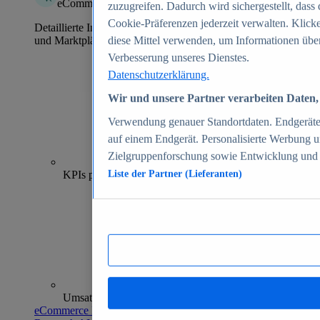
eCommerce Insights
zuzugreifen. Dadurch wird sichergestellt, dass 
Cookie-Präferenzen jederzeit verwalten. Klick
Detaillierte Informationen zu mehr als 39.000 Online-Shops
und Marktplätzen
diese Mittel verwenden, um Informationen über
Verbesserung unseres Dienstes.
Datenschutzerklärung.
Wir und unsere Partner verarbeiten Daten, 
Verwendung genauer Standortdaten. Endgeräteei
auf einem Endgerät. Personalisierte Werbung 
Zielgruppenforschung sowie Entwicklung und
70+
KPIs pro Shop
Liste der Partner (Lieferanten)
Umsatzanalysen und -prognosen
eCommerce Insights entdecken