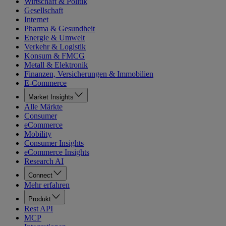
Wirtschaft & Politik
Gesellschaft
Internet
Pharma & Gesundheit
Energie & Umwelt
Verkehr & Logistik
Konsum & FMCG
Metall & Elektronik
Finanzen, Versicherungen & Immobilien
E-Commerce
Market Insights
Alle Märkte
Consumer
eCommerce
Mobility
Consumer Insights
eCommerce Insights
Research AI
Connect
Mehr erfahren
Produkt
Rest API
MCP