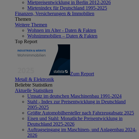
Mietpreisentwicklung in Berlin 2012-2026
Mietenindex für Deutschland 1995-2025
Finanzen, Versicherungen & Immobilien
Themen
Weitere Themen
Wohnen im Alter - Daten & Fakten
Wohnimmobilien – Daten & Fakten
Top Report
Zum Report
Metall & Elektronik
Beliebte Statistiken
Aktuelle Statistiken
Umsatz im deutschen Maschinenbau 1991-2024
Stahl - Index zur Preisentwicklung in Deutschland
2005-2025
Größte Automobilhersteller nach Fahrzeugabsatz 2025
Eisen und Stahl: Monatliche Preisentwicklung in
Deutschland 2025-2026
Auftragseingang im Maschinen- und Anlagenbau 2024-
2026