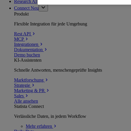
Research AI
Connect
Neu
Produkt
Flexible Integration für jede Umgebung
Rest API
MCP
Integrationen
Dokumentation
Demo buchen
KI-Assistenten
Schnelle Antworten, menschengeprüfte Insights
Marktforschung
Strategie
Marketing & PR
Sales
Alle ansehen
Statista Connect
Verlässliche Daten, in jedem Workflow
Mehr
erfahren