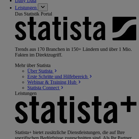
Daily Data
Leistungen
Das Statistik Portal
Trends aus 170 Branchen in 150+ Ländern und über 1 Mio.
Fakten im Direktzugriff.
Mehr über Statista
Über
Statista
Erste Schritte und
Hilfebereich
Webinar & Training
Hub
Statista
Connect
Leistungen
Statista+ bietet zusätzliche Dienstleistungen, die auf Ihre
spezifischen Bedürfnisse zugeschnitten sind. Als Ihr Partner