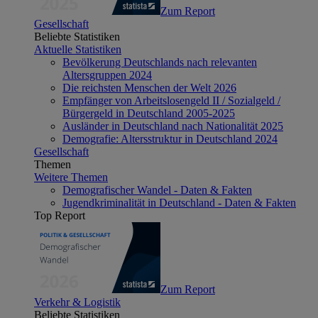
Zum Report
Gesellschaft
Beliebte Statistiken
Aktuelle Statistiken
Bevölkerung Deutschlands nach relevanten
Altersgruppen 2024
Die reichsten Menschen der Welt 2026
Empfänger von Arbeitslosengeld II / Sozialgeld /
Bürgergeld in Deutschland 2005-2025
Ausländer in Deutschland nach Nationalität 2025
Demografie: Altersstruktur in Deutschland 2024
Gesellschaft
Themen
Weitere Themen
Demografischer Wandel - Daten & Fakten
Jugendkriminalität in Deutschland - Daten & Fakten
Top Report
Zum Report
Verkehr & Logistik
Beliebte Statistiken