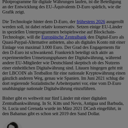
Pilotprogramme für digitale Währungen laufen, ist die Beteiligung
an der Entwicklung des EU-Äquivalents D-Euro spärlich, wie die
Grafik zeigt.
Die Technologie hinter dem D-Euro, der
frühestens 2026
ausgerollt
werden soll, ist dabei relativ konservativ. Setzen einige EU-Länder
in speziellen Unterprogrammen beispielsweise auf Blockchain-
Technologie, will die
Europäische Zentralbank
den Digital-Euro als
Quasi-Paypal-Alternative anbieten, also als digitales Konto mit einer
Einlage von maximal 3.000 Euro. Der Grad des Engagements für
den D-Euro ist schwankend. Frankreich beteiligt sich aktiv an
experimentellen Umsetzungsphasen der Digitalwährung, während
andere EU-Mitglieder wie Deutschland skeptisch ob des Nutzens
einer einheitlichen Digitalwährung sind. Litauen hingegen geht mit
der LBCOIN als Testballon für eine nationale Kryptowährung einen
gänzlich anderen Weg, genau wie Spanien. Im Juni 2021 schlug die
dort regierende Sozialistische Arbeiterpartei vor, eine vom D-Euro
unabhängige nationale Digitalwährung einzuführen.
Bisher gibt es weltweit nur fünf Länder mit einer digitalen
Zentralbankwährung. In St. Kitts und Nevis, Antigua und Barbuda,
St. Lucia und Grenada wurde im März 2021 DCash eingeführt, in
den Bahamas gibt es schon seit 2019 den Sand Dollar.