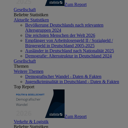
Zum Report
Gesellschaft
Beliebte Statistiken
Aktuelle Statistiken
Bevölkerung Deutschlands nach relevanten
Altersgruppen 2024
Die reichsten Menschen der Welt 2026
Empfänger von Arbeitslosengeld II / Sozialgeld /
Bürgergeld in Deutschland 2005-2025
Ausländer in Deutschland nach Nationalität 2025
Demografie: Altersstruktur in Deutschland 2024
Gesellschaft
Themen
Weitere Themen
Demografischer Wandel - Daten & Fakten
Jugendkriminalität in Deutschland - Daten & Fakten
Top Report
Zum Report
Verkehr & Logistik
Beliebte Statistiken