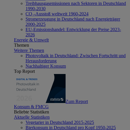
Treibhausgasemissionen nach Sektoren in Deutschland
1990-2030
CO₂-Ausstoß weltweit 1960-2024
Stromerzeugung in Deutschland nach Energieträger
2000-2025
EU-Emissionshandel: Entwicklung der Preise 2023-
2026
Energie & Umwelt
Themen
Weitere Themen
Photovoltaik in Deutschland: Zwischen Fortschritt und
Herausforderung
Nachhaltiger Konsum
Top Report
Zum Report
Konsum & FMCG
Beliebte Statistiken
Aktuelle Statistiken
Vegetarier in Deutschland 2015-2025
Bierkonsum in Deutschland pro Kopf 1950-2025