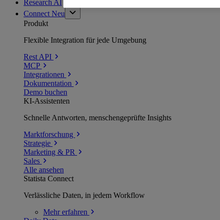
Research AI
Connect
Neu
Produkt
Flexible Integration für jede Umgebung
Rest API
MCP
Integrationen
Dokumentation
Demo buchen
KI-Assistenten
Schnelle Antworten, menschengeprüfte Insights
Marktforschung
Strategie
Marketing & PR
Sales
Alle ansehen
Statista Connect
Verlässliche Daten, in jedem Workflow
Mehr
erfahren