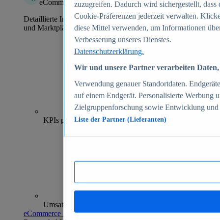
eCommerce Insights
zuzugreifen. Dadurch wird sichergestellt, dass 
Cookie-Präferenzen jederzeit verwalten. Klick
Detaillierte Informationen zu mehr als 39.000 Online-Shops
und Marktplätzen
diese Mittel verwenden, um Informationen über
Verbesserung unseres Dienstes.
Datenschutzerklärung.
Wir und unsere Partner verarbeiten Daten, 
Verwendung genauer Standortdaten. Endgeräteei
auf einem Endgerät. Personalisierte Werbung 
Zielgruppenforschung sowie Entwicklung und
70+
KPIs pro Shop
Liste der Partner (Lieferanten)
Umsatzanalysen und -prognosen
eCommerce Insights entdecken