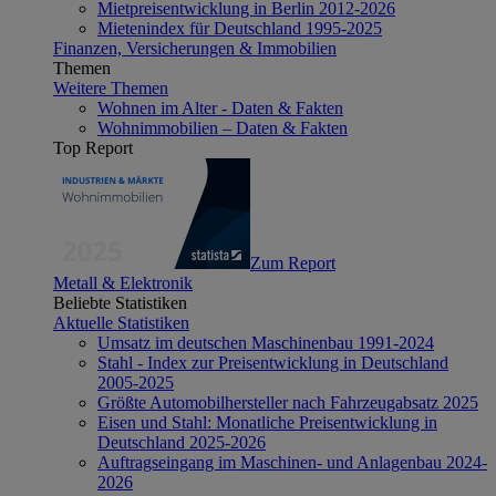
Mietpreisentwicklung in Berlin 2012-2026
Mietenindex für Deutschland 1995-2025
Finanzen, Versicherungen & Immobilien
Themen
Weitere Themen
Wohnen im Alter - Daten & Fakten
Wohnimmobilien – Daten & Fakten
Top Report
Zum Report
Metall & Elektronik
Beliebte Statistiken
Aktuelle Statistiken
Umsatz im deutschen Maschinenbau 1991-2024
Stahl - Index zur Preisentwicklung in Deutschland
2005-2025
Größte Automobilhersteller nach Fahrzeugabsatz 2025
Eisen und Stahl: Monatliche Preisentwicklung in
Deutschland 2025-2026
Auftragseingang im Maschinen- und Anlagenbau 2024-
2026