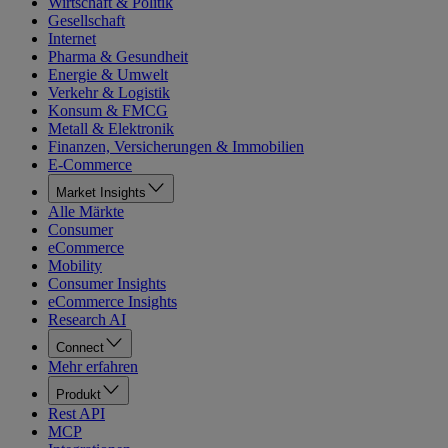
Wirtschaft & Politik
Gesellschaft
Internet
Pharma & Gesundheit
Energie & Umwelt
Verkehr & Logistik
Konsum & FMCG
Metall & Elektronik
Finanzen, Versicherungen & Immobilien
E-Commerce
Market Insights
Alle Märkte
Consumer
eCommerce
Mobility
Consumer Insights
eCommerce Insights
Research AI
Connect
Mehr erfahren
Produkt
Rest API
MCP