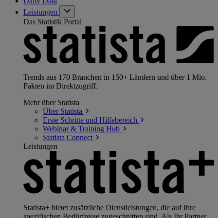
Daily Data
Leistungen
Das Statistik Portal
Trends aus 170 Branchen in 150+ Ländern und über 1 Mio.
Fakten im Direktzugriff.
Mehr über Statista
Über
Statista
Erste Schritte und
Hilfebereich
Webinar & Training
Hub
Statista
Connect
Leistungen
Statista+ bietet zusätzliche Dienstleistungen, die auf Ihre
spezifischen Bedürfnisse zugeschnitten sind. Als Ihr Partner