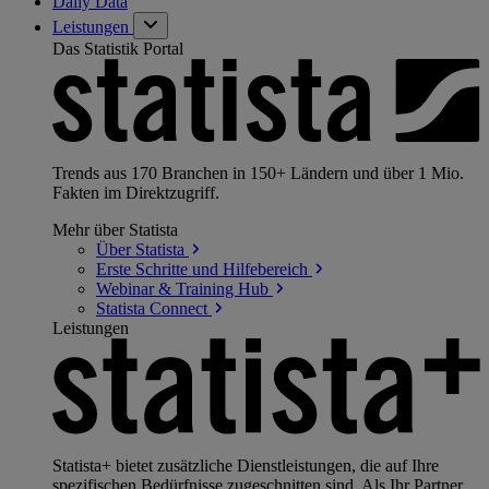
Daily Data
Leistungen
Das Statistik Portal
Trends aus 170 Branchen in 150+ Ländern und über 1 Mio.
Fakten im Direktzugriff.
Mehr über Statista
Über
Statista
Erste Schritte und
Hilfebereich
Webinar & Training
Hub
Statista
Connect
Leistungen
Statista+ bietet zusätzliche Dienstleistungen, die auf Ihre
spezifischen Bedürfnisse zugeschnitten sind. Als Ihr Partner