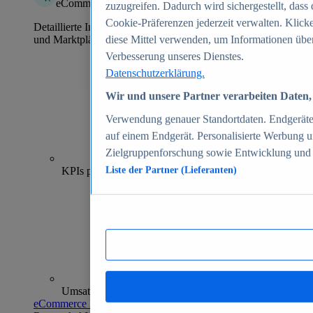
eCommerce Insights
zuzugreifen. Dadurch wird sichergestellt, dass 
Cookie-Präferenzen jederzeit verwalten. Klick
Detaillierte Informationen zu mehr als 39.000 Online-Shops
und Marktplätzen
diese Mittel verwenden, um Informationen über
Verbesserung unseres Dienstes.
Datenschutzerklärung.
Wir und unsere Partner verarbeiten Daten, 
Verwendung genauer Standortdaten. Endgeräteei
auf einem Endgerät. Personalisierte Werbung 
Zielgruppenforschung sowie Entwicklung und
70+
KPIs pro Shop
Liste der Partner (Lieferanten)
Umsatzanalysen und -prognosen
eCommerce Insights entdecken