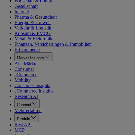
Wirtschaft & Politik
Gesellschaft
Internet
Pharma & Gesundheit
Energie & Umwelt
Verkehr & Logistik
Konsum & FMCG
Metall & Elektronik
Finanzen, Versicherungen & Immobilien
E-Commerce
Market Insights
Alle Märkte
Consumer
eCommerce
Mobility
Consumer Insights
eCommerce Insights
Research AI
Connect
Mehr erfahren
Produkt
Rest API
MCP