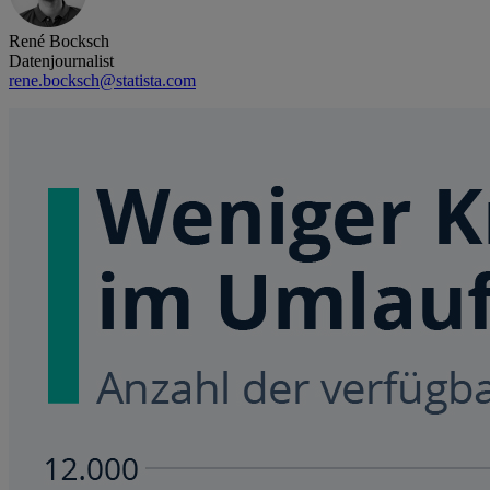
René Bocksch
Datenjournalist
rene.bocksch@statista.com