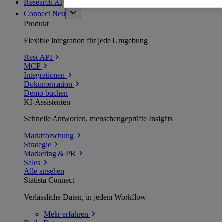
Research AI
Connect
Neu
Produkt
Flexible Integration für jede Umgebung
Rest API
MCP
Integrationen
Dokumentation
Demo buchen
KI-Assistenten
Schnelle Antworten, menschengeprüfte Insights
Marktforschung
Strategie
Marketing & PR
Sales
Alle ansehen
Statista Connect
Verlässliche Daten, in jedem Workflow
Mehr
erfahren