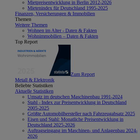
Mietpreisentwicklung in Berlin 2012-2026
Mietenindex für Deutschland 1995-2025
Finanzen, Versicherungen & Immobilien
Themen
Weitere Themen
Wohnen im Alter - Daten & Fakten
Wohnimmobilien – Daten & Fakten
Top Report
Zum Report
Metall & Elektronik
Beliebte Statistiken
Aktuelle Statistiken
Umsatz im deutschen Maschinenbau 1991-2024
Stahl - Index zur Preisentwicklung in Deutschland
2005-2025
Größte Automobilhersteller nach Fahrzeugabsatz 2025
Eisen und Stahl: Monatliche Preisentwicklung in
Deutschland 2025-2026
Auftragseingang im Maschinen- und Anlagenbau 2024-
2026