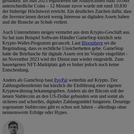
gesunken. Im Juni 2023 registrierten die Analyst:innen rund 10.049
unterschiedliche Coins – 12 Monate zuvor wurde mit rund 10.830
der bisherige Höchstwert erreicht. Ein deutliches Zaichen dafür, dass
die Investor:innen derzeit wenig Interesse an digitalen Assets haben
und die Branche an Schub verliert.
Auch Unternehmen steigen vermehrt aus dem Krypto-Geschäft aus.
So hat zum Beispiel Software-Händler GameStop kürzlich sein
Krypto-Wallet-Programm gecancelt. Laut
Bloomberg
sei die
Begründung, dass es rechtliche Unsicherheiten gebe. GameStop
hatte die Brieftasche für digitale Assets erst im Vorjahr eingeführt -
im November 2023 wird der Dienst nun wieder eingestellt. Zum
hauseigenen NFT-Marktplatz gab es bisher jedoch noch keine
Entscheidung.
Anders als GameStop baut
PayPal
weiterhin auf Krypto. Der
Zahlungsdienstleister hat kürzlich die Einführung einer eigenen
Kryptowährung bekanntgegeben. Anders als der Bitcoin soll der
neuen Stablecoin an den US-Dollar gebunden sein und somit als
sicheres und schnelles, digitales Zahlungsmittel fungieren. Derartige
sogenannte Stablecoins gibt es schon seit Jahren – allerdings ohne
nennenswerte Erfolge oder Hypes.