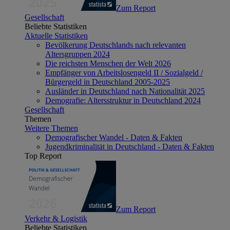
Zum Report
Gesellschaft
Beliebte Statistiken
Aktuelle Statistiken
Bevölkerung Deutschlands nach relevanten
Altersgruppen 2024
Die reichsten Menschen der Welt 2026
Empfänger von Arbeitslosengeld II / Sozialgeld /
Bürgergeld in Deutschland 2005-2025
Ausländer in Deutschland nach Nationalität 2025
Demografie: Altersstruktur in Deutschland 2024
Gesellschaft
Themen
Weitere Themen
Demografischer Wandel - Daten & Fakten
Jugendkriminalität in Deutschland - Daten & Fakten
Top Report
Zum Report
Verkehr & Logistik
Beliebte Statistiken