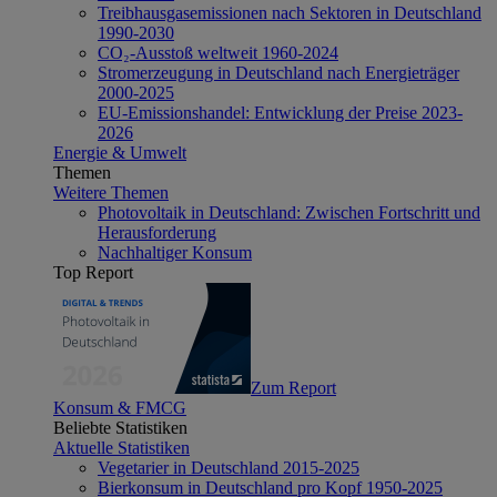
Treibhausgasemissionen nach Sektoren in Deutschland
1990-2030
CO₂-Ausstoß weltweit 1960-2024
Stromerzeugung in Deutschland nach Energieträger
2000-2025
EU-Emissionshandel: Entwicklung der Preise 2023-
2026
Energie & Umwelt
Themen
Weitere Themen
Photovoltaik in Deutschland: Zwischen Fortschritt und
Herausforderung
Nachhaltiger Konsum
Top Report
Zum Report
Konsum & FMCG
Beliebte Statistiken
Aktuelle Statistiken
Vegetarier in Deutschland 2015-2025
Bierkonsum in Deutschland pro Kopf 1950-2025