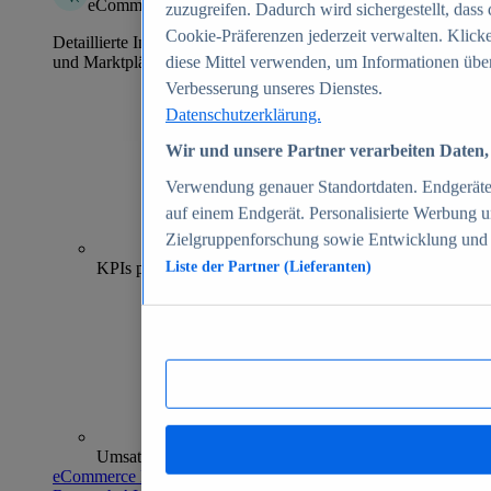
eCommerce Insights
zuzugreifen. Dadurch wird sichergestellt, dass 
Cookie-Präferenzen jederzeit verwalten. Klick
Detaillierte Informationen zu mehr als 39.000 Online-Shops
und Marktplätzen
diese Mittel verwenden, um Informationen über
Verbesserung unseres Dienstes.
Datenschutzerklärung.
Wir und unsere Partner verarbeiten Daten, 
Verwendung genauer Standortdaten. Endgeräteei
auf einem Endgerät. Personalisierte Werbung 
Zielgruppenforschung sowie Entwicklung und
70+
KPIs pro Shop
Liste der Partner (Lieferanten)
Umsatzanalysen und -prognosen
eCommerce Insights entdecken