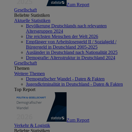
Zum Report
Gesellschaft
Beliebte Statistiken
Aktuelle Statistiken
Bevölkerung Deutschlands nach relevanten
Altersgruppen 2024
Die reichsten Menschen der Welt 2026
Empfänger von Arbeitslosengeld II / Sozialgeld /
Bürgergeld in Deutschland 2005-2025
Ausländer in Deutschland nach Nationalität 2025
Demografie: Altersstruktur in Deutschland 2024
Gesellschaft
Themen
Weitere Themen
Demografischer Wandel - Daten & Fakten
Jugendkriminalität in Deutschland - Daten & Fakten
Top Report
Zum Report
Verkehr & Logistik
Beliebte Statistiken