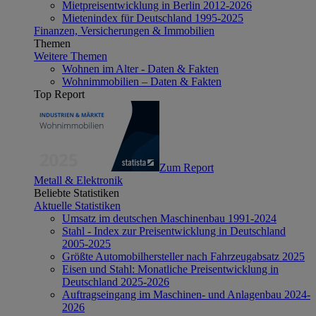
Mietpreisentwicklung in Berlin 2012-2026
Mietenindex für Deutschland 1995-2025
Finanzen, Versicherungen & Immobilien
Themen
Weitere Themen
Wohnen im Alter - Daten & Fakten
Wohnimmobilien – Daten & Fakten
Top Report
Zum Report
Metall & Elektronik
Beliebte Statistiken
Aktuelle Statistiken
Umsatz im deutschen Maschinenbau 1991-2024
Stahl - Index zur Preisentwicklung in Deutschland
2005-2025
Größte Automobilhersteller nach Fahrzeugabsatz 2025
Eisen und Stahl: Monatliche Preisentwicklung in
Deutschland 2025-2026
Auftragseingang im Maschinen- und Anlagenbau 2024-
2026