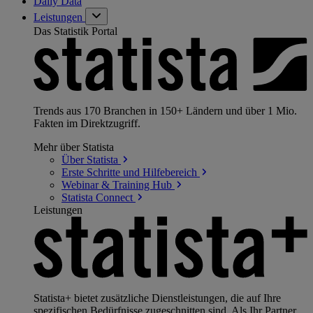
Daily Data
Leistungen
Das Statistik Portal
Trends aus 170 Branchen in 150+ Ländern und über 1 Mio.
Fakten im Direktzugriff.
Mehr über Statista
Über
Statista
Erste Schritte und
Hilfebereich
Webinar & Training
Hub
Statista
Connect
Leistungen
Statista+ bietet zusätzliche Dienstleistungen, die auf Ihre
spezifischen Bedürfnisse zugeschnitten sind. Als Ihr Partner