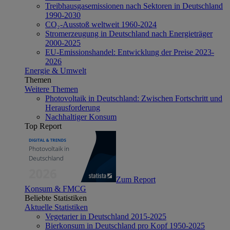
Treibhausgasemissionen nach Sektoren in Deutschland
1990-2030
CO₂-Ausstoß weltweit 1960-2024
Stromerzeugung in Deutschland nach Energieträger
2000-2025
EU-Emissionshandel: Entwicklung der Preise 2023-
2026
Energie & Umwelt
Themen
Weitere Themen
Photovoltaik in Deutschland: Zwischen Fortschritt und
Herausforderung
Nachhaltiger Konsum
Top Report
Zum Report
Konsum & FMCG
Beliebte Statistiken
Aktuelle Statistiken
Vegetarier in Deutschland 2015-2025
Bierkonsum in Deutschland pro Kopf 1950-2025