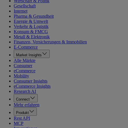
Wirtschaft & Politik
Gesellschaft
Internet
Pharma & Gesundheit
Energie & Umwelt
Verkehr & Logistik
Konsum & FMCG
Metall & Elektronik
Finanzen, Versicherungen & Immobilien
E-Commerce
Market Insights
Alle Märkte
Consumer
eCommerce
Mobility
Consumer Insights
eCommerce Insights
Research AI
Connect
Mehr erfahren
Produkt
Rest API
MCP