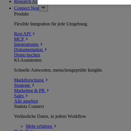
Research AI
Connect
Neu
Produkt
Flexible Integration für jede Umgebung
Rest API
MCP
Integrationen
Dokumentation
Demo buchen
KI-Assistenten
Schnelle Antworten, menschengeprüfte Insights
Marktforschung
Strategie
Marketing & PR
Sales
Alle ansehen
Statista Connect
Verlässliche Daten, in jedem Workflow
Mehr
erfahren