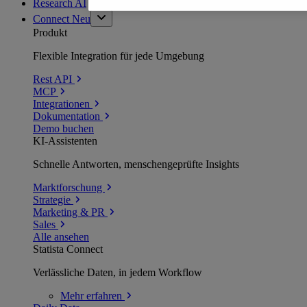
Research AI
Connect
Neu
Produkt
Flexible Integration für jede Umgebung
Rest API
MCP
Integrationen
Dokumentation
Demo buchen
KI-Assistenten
Schnelle Antworten, menschengeprüfte Insights
Marktforschung
Strategie
Marketing & PR
Sales
Alle ansehen
Statista Connect
Verlässliche Daten, in jedem Workflow
Mehr
erfahren