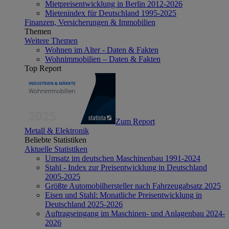
Mietpreisentwicklung in Berlin 2012-2026
Mietenindex für Deutschland 1995-2025
Finanzen, Versicherungen & Immobilien
Themen
Weitere Themen
Wohnen im Alter - Daten & Fakten
Wohnimmobilien – Daten & Fakten
Top Report
Zum Report
Metall & Elektronik
Beliebte Statistiken
Aktuelle Statistiken
Umsatz im deutschen Maschinenbau 1991-2024
Stahl - Index zur Preisentwicklung in Deutschland
2005-2025
Größte Automobilhersteller nach Fahrzeugabsatz 2025
Eisen und Stahl: Monatliche Preisentwicklung in
Deutschland 2025-2026
Auftragseingang im Maschinen- und Anlagenbau 2024-
2026