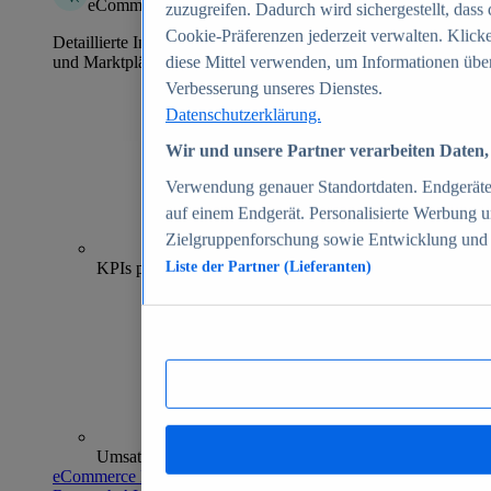
eCommerce Insights
zuzugreifen. Dadurch wird sichergestellt, dass 
Cookie-Präferenzen jederzeit verwalten. Klick
Detaillierte Informationen zu mehr als 39.000 Online-Shops
und Marktplätzen
diese Mittel verwenden, um Informationen über
Verbesserung unseres Dienstes.
Datenschutzerklärung.
Wir und unsere Partner verarbeiten Daten, 
Verwendung genauer Standortdaten. Endgeräteei
auf einem Endgerät. Personalisierte Werbung 
Zielgruppenforschung sowie Entwicklung und
70+
KPIs pro Shop
Liste der Partner (Lieferanten)
Umsatzanalysen und -prognosen
eCommerce Insights entdecken