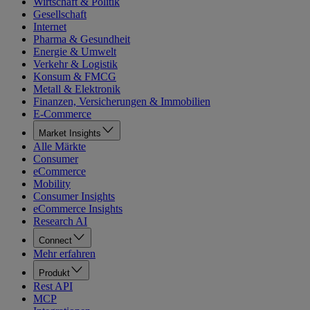
Wirtschaft & Politik
Gesellschaft
Internet
Pharma & Gesundheit
Energie & Umwelt
Verkehr & Logistik
Konsum & FMCG
Metall & Elektronik
Finanzen, Versicherungen & Immobilien
E-Commerce
Market Insights
Alle Märkte
Consumer
eCommerce
Mobility
Consumer Insights
eCommerce Insights
Research AI
Connect
Mehr erfahren
Produkt
Rest API
MCP