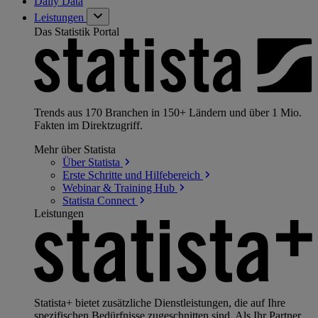
Daily Data
Leistungen
Das Statistik Portal
Trends aus 170 Branchen in 150+ Ländern und über 1 Mio.
Fakten im Direktzugriff.
Mehr über Statista
Über
Statista
Erste Schritte und
Hilfebereich
Webinar & Training
Hub
Statista
Connect
Leistungen
Statista+ bietet zusätzliche Dienstleistungen, die auf Ihre
spezifischen Bedürfnisse zugeschnitten sind. Als Ihr Partner