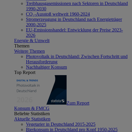
Treibhausgasemissionen nach Sektoren in Deutschland
1990-2030
CO₂-Ausstoß weltweit 1960-2024
Stromerzeugung in Deutschland nach Energieträger
2000-2025
EU-Emissionshandel: Entwicklung der Preise 2023-
2026
Energie & Umwelt
Themen
Weitere Themen
Photovoltaik in Deutschland: Zwischen Fortschritt und
Herausforderung
Nachhaltiger Konsum
Top Report
Zum Report
Konsum & FMCG
Beliebte Statistiken
Aktuelle Statistiken
Vegetarier in Deutschland 2015-2025
Bierkonsum in Deutschland pro Kopf 1950-2025