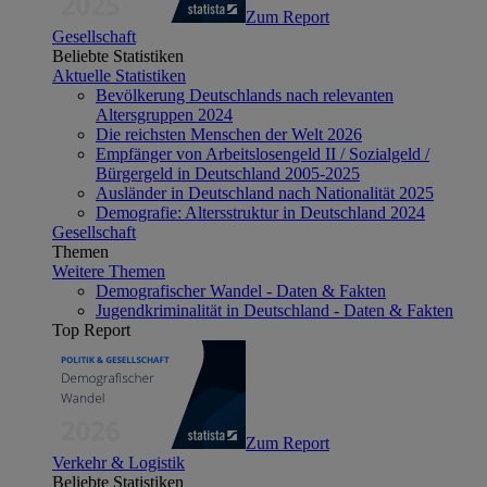
Zum Report
Gesellschaft
Beliebte Statistiken
Aktuelle Statistiken
Bevölkerung Deutschlands nach relevanten
Altersgruppen 2024
Die reichsten Menschen der Welt 2026
Empfänger von Arbeitslosengeld II / Sozialgeld /
Bürgergeld in Deutschland 2005-2025
Ausländer in Deutschland nach Nationalität 2025
Demografie: Altersstruktur in Deutschland 2024
Gesellschaft
Themen
Weitere Themen
Demografischer Wandel - Daten & Fakten
Jugendkriminalität in Deutschland - Daten & Fakten
Top Report
Zum Report
Verkehr & Logistik
Beliebte Statistiken