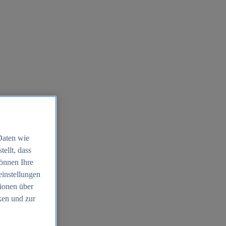
Daten wie
ellt, dass
können Ihre
einstellungen
ionen über
ken und zur