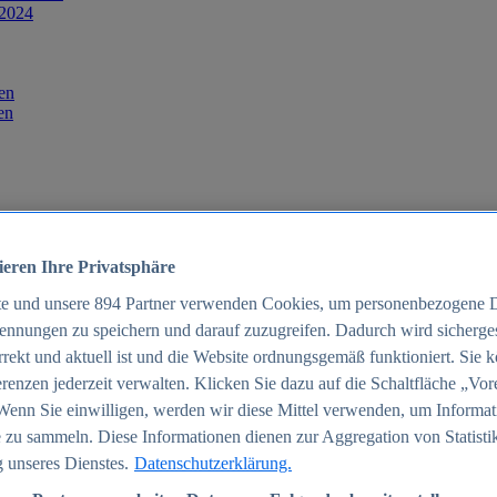
 2024
en
en
ieren Ihre Privatsphäre
te und unsere
894
Partner verwenden Cookies, um personenbezogene 
ennungen zu speichern und darauf zuzugreifen. Dadurch wird sichergest
orrekt und aktuell ist und die Website ordnungsgemäß funktioniert. Sie 
025
renzen jederzeit verwalten. Klicken Sie dazu auf die Schaltfläche „Vor
schland 2025
Wenn Sie einwilligen, werden wir diese Mittel verwenden, um Informat
 zu sammeln. Diese Informationen dienen zur Aggregation von Statisti
 unseres Dienstes.
Datenschutzerklärung.