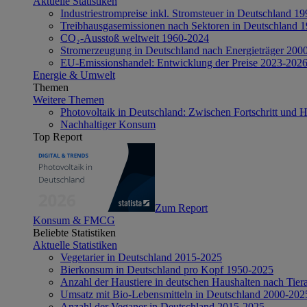
Aktuelle Statistiken
Industriestrompreise inkl. Stromsteuer in Deutschland 1
Treibhausgasemissionen nach Sektoren in Deutschland 
CO₂-Ausstoß weltweit 1960-2024
Stromerzeugung in Deutschland nach Energieträger 200
EU-Emissionshandel: Entwicklung der Preise 2023-202
Energie & Umwelt
Themen
Weitere Themen
Photovoltaik in Deutschland: Zwischen Fortschritt und 
Nachhaltiger Konsum
Top Report
Zum Report
Konsum & FMCG
Beliebte Statistiken
Aktuelle Statistiken
Vegetarier in Deutschland 2015-2025
Bierkonsum in Deutschland pro Kopf 1950-2025
Anzahl der Haustiere in deutschen Haushalten nach Tier
Umsatz mit Bio-Lebensmitteln in Deutschland 2000-202
Anzahl der Veganer in Deutschland 2015-2025