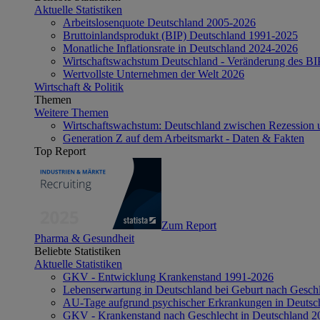
Aktuelle Statistiken
Arbeitslosenquote Deutschland 2005-2026
Bruttoinlandsprodukt (BIP) Deutschland 1991-2025
Monatliche Inflationsrate in Deutschland 2024-2026
Wirtschaftswachstum Deutschland - Veränderung des B
Wertvollste Unternehmen der Welt 2026
Wirtschaft & Politik
Themen
Weitere Themen
Wirtschaftswachstum: Deutschland zwischen Rezession 
Generation Z auf dem Arbeitsmarkt - Daten & Fakten
Top Report
Zum Report
Pharma & Gesundheit
Beliebte Statistiken
Aktuelle Statistiken
GKV - Entwicklung Krankenstand 1991-2026
Lebenserwartung in Deutschland bei Geburt nach Gesch
AU-Tage aufgrund psychischer Erkrankungen in Deutsc
GKV - Krankenstand nach Geschlecht in Deutschland 