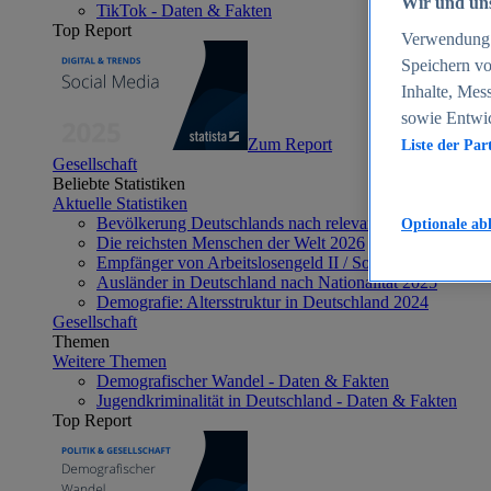
Wir und uns
TikTok - Daten & Fakten
Top Report
Verwendung g
Speichern vo
Inhalte, Mes
sowie Entwi
Zum Report
Liste der Par
Gesellschaft
Beliebte Statistiken
Aktuelle Statistiken
Bevölkerung Deutschlands nach relevanten Altersgrupp
Optionale ab
Die reichsten Menschen der Welt 2026
Empfänger von Arbeitslosengeld II / Sozialgeld / Bürge
Ausländer in Deutschland nach Nationalität 2025
Demografie: Altersstruktur in Deutschland 2024
Gesellschaft
Themen
Weitere Themen
Demografischer Wandel - Daten & Fakten
Jugendkriminalität in Deutschland - Daten & Fakten
Top Report