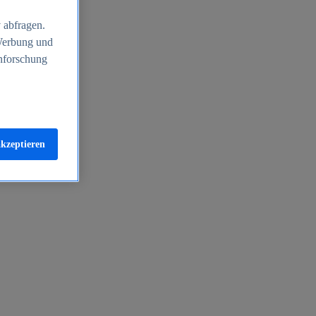
 abfragen.
 Werbung und
nforschung
akzeptieren