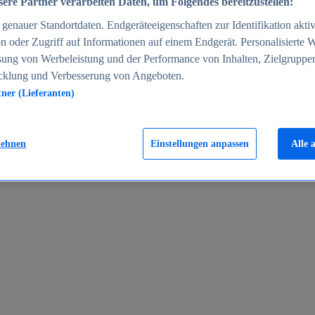
ere Partner verarbeiten Daten, um Folgendes bereitzustellen:
enauer Standortdaten. Endgeräteeigenschaften zur Identifikation aktiv
n oder Zugriff auf Informationen auf einem Endgerät. Personalisierte
sung von Werbeleistung und der Performance von Inhalten, Zielgruppe
cklung und Verbesserung von Angeboten.
tner (Lieferanten)
en 2024
lehnen
Einstellungen anpassen
Alle 
rgeld in Deutschland 2005-2025