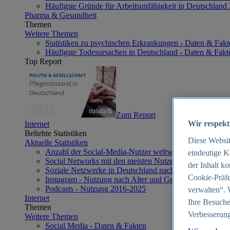
Häufigste Gründe für Arbeitsunfähigkeit in Deutschland
Pharma & Gesundheit
Themen
Weitere Themen
Statistiken zu psychischen Erkrankungen - Daten & Fakt
Häufigste Todesursachen in Deutschland - Daten & Fakt
Top Report
Zum Report
Wir respekt
Internet
Beliebte Statistiken
Diese Websi
Aktuelle Statistiken
Anzahl der Social-Media-Nutzer weltweit 2012-2025
eindeutige K
Social Networks mit den meisten Nutzern weltweit 2025
der Inhalt k
Soziale Netzwerke in Deutschland nach Generationen 2
Cookie-Präfe
Instagram - Nutzung nach Alter und Geschlecht in Deut
Podcasts - Nutzung 2016-2025
verwalten“. 
Internet
Ihre Besuche
Themen
Verbesserung
Weitere Themen
Social Media - Daten & Fakten