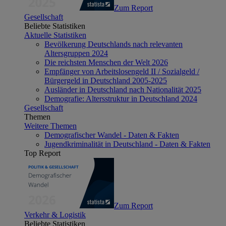
Zum Report
Gesellschaft
Beliebte Statistiken
Aktuelle Statistiken
Bevölkerung Deutschlands nach relevanten
Altersgruppen 2024
Die reichsten Menschen der Welt 2026
Empfänger von Arbeitslosengeld II / Sozialgeld /
Bürgergeld in Deutschland 2005-2025
Ausländer in Deutschland nach Nationalität 2025
Demografie: Altersstruktur in Deutschland 2024
Gesellschaft
Themen
Weitere Themen
Demografischer Wandel - Daten & Fakten
Jugendkriminalität in Deutschland - Daten & Fakten
Top Report
Zum Report
Verkehr & Logistik
Beliebte Statistiken