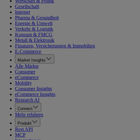
Wirtschaft & Politik
Gesellschaft
Internet
Pharma & Gesundheit
Energie & Umwelt
Verkehr & Logistik
Konsum & FMCG
Metall & Elektronik
Finanzen, Versicherungen & Immobilien
E-Commerce
Market Insights
Alle Märkte
Consumer
eCommerce
Mobility
Consumer Insights
eCommerce Insights
Research AI
Connect
Mehr erfahren
Produkt
Rest API
MCP