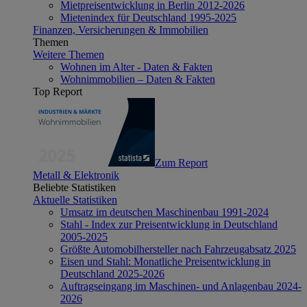
Mietpreisentwicklung in Berlin 2012-2026
Mietenindex für Deutschland 1995-2025
Finanzen, Versicherungen & Immobilien
Themen
Weitere Themen
Wohnen im Alter - Daten & Fakten
Wohnimmobilien – Daten & Fakten
Top Report
Zum Report
Metall & Elektronik
Beliebte Statistiken
Aktuelle Statistiken
Umsatz im deutschen Maschinenbau 1991-2024
Stahl - Index zur Preisentwicklung in Deutschland
2005-2025
Größte Automobilhersteller nach Fahrzeugabsatz 2025
Eisen und Stahl: Monatliche Preisentwicklung in
Deutschland 2025-2026
Auftragseingang im Maschinen- und Anlagenbau 2024-
2026