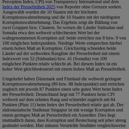
Perception Index, CPI) von Transparency International und dem
Index der Pressefreiheit 2025
von Reporter ohne Grenzen sortiert.
Ausgewählt wurden die 10 Staaten mit der höchsten
Korruptionswahrnehmung und die 10 Staaten mit der niedrigsten
Korruptionswahrnehmung. Das Ergebnis zeigt die Bildung von
zwei Gruppen bzw. Clustern. So weisen die Länder Südsudan und
Somalia etwa den weltweit schlechtesten Wert bei der
wahrgenommenen Korruption auf: beide erreichen nur 8 bzw. 9 von
100 möglichen Indexpunkten. Niedrige Werte entsprechen hierbei
einem hohen Maß an Korruption. Gleichzeitig schneiden beide
Länder auf der weltweiten Rangliste der Pressefreiheit mit einem
Indexwert von 52 (Südsudan) bzw. 41 (Somalia) von 100
möglichen Punkten relativ schlecht ab. Bei diesem Index ist ein
hoher Wert gleichbedeutend mit einem hohen Maß an Pressefreiheit.
Umgekehrt haben Dänemark und Finnland die weltweit geringste
Korruptionswahrnehmung (89 bzw. 88 Indexpunkte) und erreichen
zugleich mit jeweils 87 Punkten einen sehr guten Wert beim Index
der Pressefreiheit. Deutschland liegt mit 77 Punkten beim CPI
weltweit auf dem zehnten Rang und schneidet zugleich mit 84
Punkten (Platz 11) beim Index der Pressefreiheit relativ gut ab. Der
südostasiatische Stadtstaat Singapur ist mit wenige Korruption und
einem geringen Maß an Pressefreiheit ein Ausreißer. Dies liegt
mutmaßlich daran, dass Korruption und Bestechung seit jeher streng
geahndet werden. Hier müssen Verurteilte Straftäter vergleichsweise