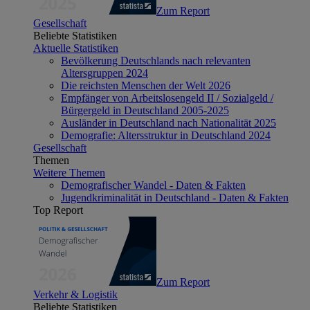
Zum Report
Gesellschaft
Beliebte Statistiken
Aktuelle Statistiken
Bevölkerung Deutschlands nach relevanten
Altersgruppen 2024
Die reichsten Menschen der Welt 2026
Empfänger von Arbeitslosengeld II / Sozialgeld /
Bürgergeld in Deutschland 2005-2025
Ausländer in Deutschland nach Nationalität 2025
Demografie: Altersstruktur in Deutschland 2024
Gesellschaft
Themen
Weitere Themen
Demografischer Wandel - Daten & Fakten
Jugendkriminalität in Deutschland - Daten & Fakten
Top Report
Zum Report
Verkehr & Logistik
Beliebte Statistiken