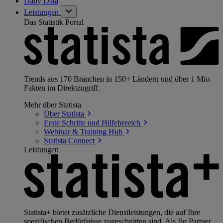
Daily Data
Leistungen
Das Statistik Portal
Trends aus 170 Branchen in 150+ Ländern und über 1 Mio.
Fakten im Direktzugriff.
Mehr über Statista
Über
Statista
Erste Schritte und
Hilfebereich
Webinar & Training
Hub
Statista
Connect
Leistungen
Statista+ bietet zusätzliche Dienstleistungen, die auf Ihre
spezifischen Bedürfnisse zugeschnitten sind. Als Ihr Partner