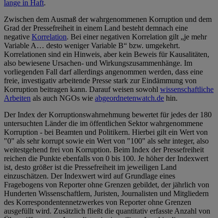
lange in Haft
.
Zwischen dem Ausmaß der wahrgenommenen Korruption und dem
Grad der Pressefreiheit in einem Land besteht demnach eine
negative
Korrelation
. Bei einer negativen Korrelation gilt „je mehr
Variable A… desto weniger Variable B“ bzw. umgekehrt.
Korrelationen sind ein Hinweis, aber kein Beweis für Kausalitäten,
also bewiesene Ursachen- und Wirkungszusammenhänge. Im
vorliegenden Fall darf allerdings angenommen werden, dass eine
freie, investigativ arbeitende Presse stark zur Eindämmung von
Korruption beitragen kann. Darauf weisen sowohl
wissenschaftliche
Arbeiten
als auch NGOs wie
abgeordnetenwatch.de
hin.
Der Index der Korruptionswahrnehmung bewertet für jedes der 180
untersuchten Länder die im öffentlichen Sektor wahrgenommene
Korruption - bei Beamten und Politikern. Hierbei gilt ein Wert von
"0" als sehr korrupt sowie ein Wert von "100" als sehr integer, also
weitestgehend frei von Korruption. Beim Index der Pressefreiheit
reichen die Punkte ebenfalls von 0 bis 100. Je höher der Indexwert
ist, desto größer ist die Pressefreiheit im jeweiligen Land
einzuschätzen. Der Indexwert wird auf Grundlage eines
Fragebogens von Reporter ohne Grenzen gebildet, der jährlich von
Hunderten Wissenschaftlern, Juristen, Journalisten und Mitgliedern
des Korrespondentennetzwerkes von Reporter ohne Grenzen
ausgefüllt wird. Zusätzlich fließt die quantitativ erfasste Anzahl von