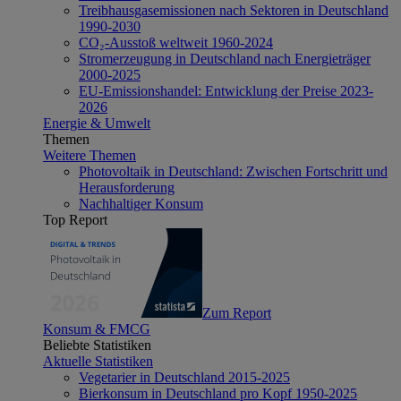
Treibhausgasemissionen nach Sektoren in Deutschland
1990-2030
CO₂-Ausstoß weltweit 1960-2024
Stromerzeugung in Deutschland nach Energieträger
2000-2025
EU-Emissionshandel: Entwicklung der Preise 2023-
2026
Energie & Umwelt
Themen
Weitere Themen
Photovoltaik in Deutschland: Zwischen Fortschritt und
Herausforderung
Nachhaltiger Konsum
Top Report
Zum Report
Konsum & FMCG
Beliebte Statistiken
Aktuelle Statistiken
Vegetarier in Deutschland 2015-2025
Bierkonsum in Deutschland pro Kopf 1950-2025