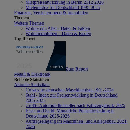
Mietpreisentwicklung in Berlin 2012-2026
Mietenindex für Deutschland 1995-2025
Finanzen, Versicherungen & Immobilien
Themen
Weitere Themen
Wohnen im Alter - Daten & Fakten
Wohnimmobilien – Daten & Fakten
Top Report
Zum Report
Metall & Elektronik
Beliebte Statistiken
Aktuelle Statistiken
Umsatz im deutschen Maschinenbau 1991-2024
Stahl - Index zur Preisentwicklung in Deutschland
2005-2025
Größte Automobilhersteller nach Fahrzeugabsatz 2025
Eisen und Stahl: Monatliche Preisentwicklung in
Deutschland 2025-2026
Auftragseingang im Maschinen- und Anlagenbau 2024-
2026