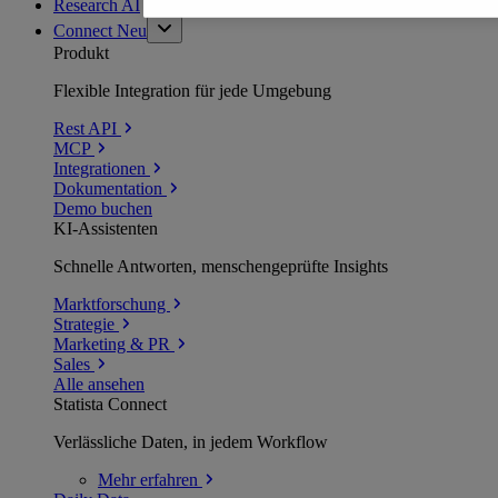
Research AI
Connect
Neu
Produkt
Flexible Integration für jede Umgebung
Rest API
MCP
Integrationen
Dokumentation
Demo buchen
KI-Assistenten
Schnelle Antworten, menschengeprüfte Insights
Marktforschung
Strategie
Marketing & PR
Sales
Alle ansehen
Statista Connect
Verlässliche Daten, in jedem Workflow
Mehr
erfahren