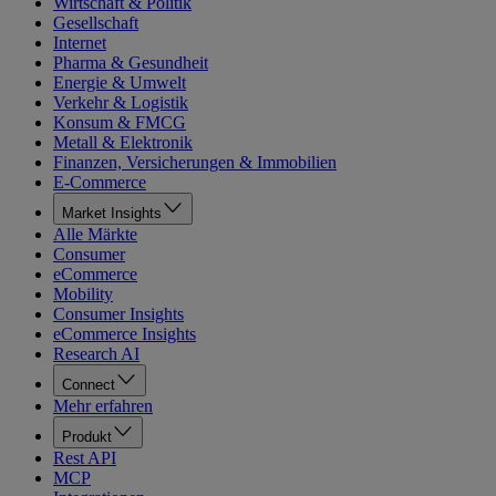
Wirtschaft & Politik
Gesellschaft
Internet
Pharma & Gesundheit
Energie & Umwelt
Verkehr & Logistik
Konsum & FMCG
Metall & Elektronik
Finanzen, Versicherungen & Immobilien
E-Commerce
Market Insights
Alle Märkte
Consumer
eCommerce
Mobility
Consumer Insights
eCommerce Insights
Research AI
Connect
Mehr erfahren
Produkt
Rest API
MCP