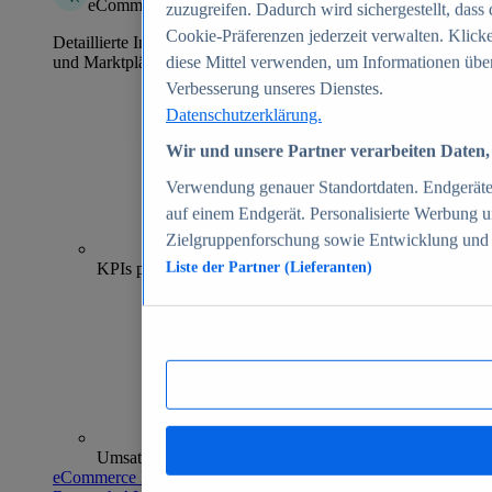
eCommerce Insights
zuzugreifen. Dadurch wird sichergestellt, dass 
Cookie-Präferenzen jederzeit verwalten. Klick
Detaillierte Informationen zu mehr als 39.000 Online-Shops
und Marktplätzen
diese Mittel verwenden, um Informationen über
Verbesserung unseres Dienstes.
Datenschutzerklärung.
Wir und unsere Partner verarbeiten Daten, 
Verwendung genauer Standortdaten. Endgeräteei
auf einem Endgerät. Personalisierte Werbung 
Zielgruppenforschung sowie Entwicklung und
70+
KPIs pro Shop
Liste der Partner (Lieferanten)
Umsatzanalysen und -prognosen
eCommerce Insights entdecken