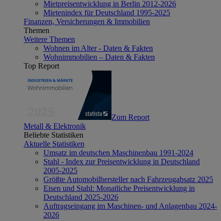
Mietpreisentwicklung in Berlin 2012-2026
Mietenindex für Deutschland 1995-2025
Finanzen, Versicherungen & Immobilien
Themen
Weitere Themen
Wohnen im Alter - Daten & Fakten
Wohnimmobilien – Daten & Fakten
Top Report
Zum Report
Metall & Elektronik
Beliebte Statistiken
Aktuelle Statistiken
Umsatz im deutschen Maschinenbau 1991-2024
Stahl - Index zur Preisentwicklung in Deutschland
2005-2025
Größte Automobilhersteller nach Fahrzeugabsatz 2025
Eisen und Stahl: Monatliche Preisentwicklung in
Deutschland 2025-2026
Auftragseingang im Maschinen- und Anlagenbau 2024-
2026