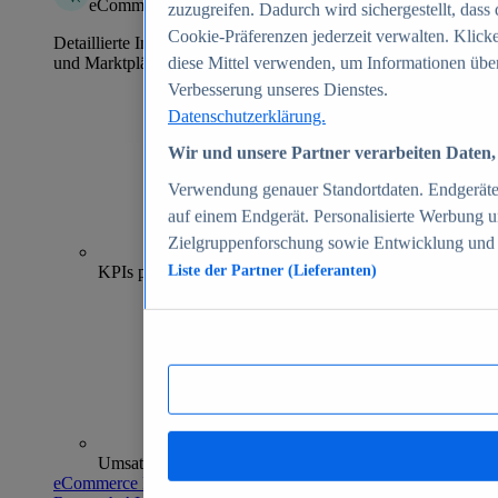
eCommerce Insights
zuzugreifen. Dadurch wird sichergestellt, dass 
Cookie-Präferenzen jederzeit verwalten. Klick
Detaillierte Informationen zu mehr als 39.000 Online-Shops
und Marktplätzen
diese Mittel verwenden, um Informationen über
Verbesserung unseres Dienstes.
Datenschutzerklärung.
Wir und unsere Partner verarbeiten Daten, 
Verwendung genauer Standortdaten. Endgeräteei
auf einem Endgerät. Personalisierte Werbung 
Zielgruppenforschung sowie Entwicklung und
70+
KPIs pro Shop
Liste der Partner (Lieferanten)
Umsatzanalysen und -prognosen
eCommerce Insights entdecken