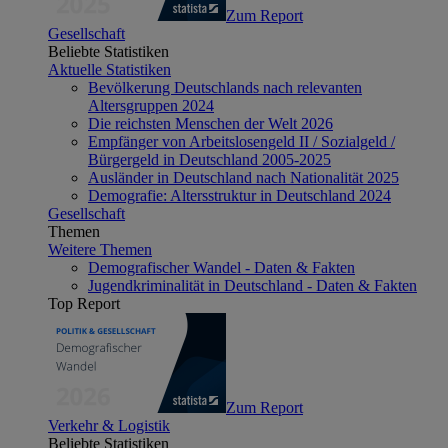
Zum Report
Gesellschaft
Beliebte Statistiken
Aktuelle Statistiken
Bevölkerung Deutschlands nach relevanten
Altersgruppen 2024
Die reichsten Menschen der Welt 2026
Empfänger von Arbeitslosengeld II / Sozialgeld /
Bürgergeld in Deutschland 2005-2025
Ausländer in Deutschland nach Nationalität 2025
Demografie: Altersstruktur in Deutschland 2024
Gesellschaft
Themen
Weitere Themen
Demografischer Wandel - Daten & Fakten
Jugendkriminalität in Deutschland - Daten & Fakten
Top Report
Zum Report
Verkehr & Logistik
Beliebte Statistiken