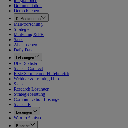
Integrationen
Dokumentation
Demo buchen
KI-Assistenten
Marktforschung
Strategie
Marketing & PR
Sales
Alle ansehen
Daily Data
Leistungen
Über Statista
Statista Connect
Erste Schritte und Hilfebereich
Webinar & Training Hub
Statista+
Research Lösungen
Strategieberatung
Communication Lösungen
Statista R
Lösungen
Warum Statista
Branche