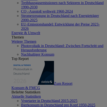
Treibhausgasemissionen nach Sektoren in Deutschland
1990-2030
CO₂-Ausstoß weltweit 1960-2024
Stromerzeugung in Deutschland nach Energieträger
2000-2025
EU-Emissionshandel: Entwicklung der Preise 2023-
2026
Energie & Umwelt
Themen
Weitere Themen
Photovoltaik in Deutschland: Zwischen Fortschritt und
Herausforderung
Nachhaltiger Konsum
Top Report
Zum Report
Konsum & FMCG
Beliebte Statistiken
Aktuelle Statistiken
Vegetarier in Deutschland 2015-2025
Bierkonsum in Deutschland pro Kopf 1950-2025