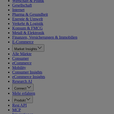
Wirtschaft & Politik
Gesellschaft
Internet
Pharma & Gesundheit
Energie & Umwelt
Verkehr & Logistik
Konsum & FMCG
Metall & Elektronik
Finanzen, Versicherungen & Immobilien
E-Commerce
Market Insights
Alle Märkte
Consumer
eCommerce
Mobility
Consumer Insights
eCommerce Insights
Research AI
Connect
Mehr erfahren
Produkt
Rest API
MCP