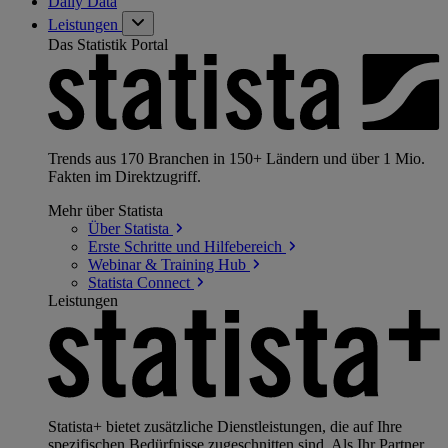
Daily Data
Leistungen
Das Statistik Portal
Trends aus 170 Branchen in 150+ Ländern und über 1 Mio.
Fakten im Direktzugriff.
Mehr über Statista
Über
Statista
Erste Schritte und
Hilfebereich
Webinar & Training
Hub
Statista
Connect
Leistungen
Statista+ bietet zusätzliche Dienstleistungen, die auf Ihre
spezifischen Bedürfnisse zugeschnitten sind. Als Ihr Partner