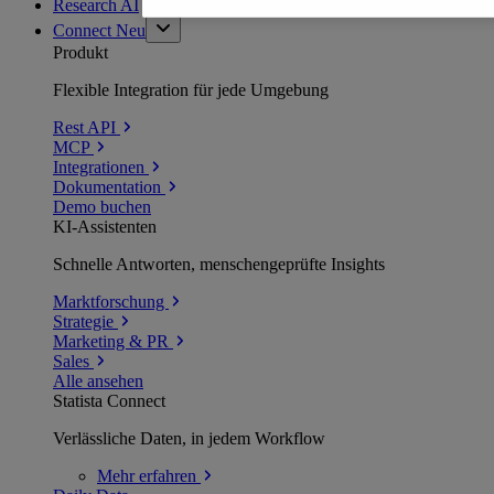
Research AI
Connect
Neu
Produkt
Flexible Integration für jede Umgebung
Rest API
MCP
Integrationen
Dokumentation
Demo buchen
KI-Assistenten
Schnelle Antworten, menschengeprüfte Insights
Marktforschung
Strategie
Marketing & PR
Sales
Alle ansehen
Statista Connect
Verlässliche Daten, in jedem Workflow
Mehr
erfahren