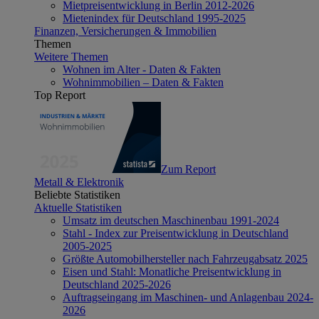
Mietpreisentwicklung in Berlin 2012-2026
Mietenindex für Deutschland 1995-2025
Finanzen, Versicherungen & Immobilien
Themen
Weitere Themen
Wohnen im Alter - Daten & Fakten
Wohnimmobilien – Daten & Fakten
Top Report
Zum Report
Metall & Elektronik
Beliebte Statistiken
Aktuelle Statistiken
Umsatz im deutschen Maschinenbau 1991-2024
Stahl - Index zur Preisentwicklung in Deutschland
2005-2025
Größte Automobilhersteller nach Fahrzeugabsatz 2025
Eisen und Stahl: Monatliche Preisentwicklung in
Deutschland 2025-2026
Auftragseingang im Maschinen- und Anlagenbau 2024-
2026