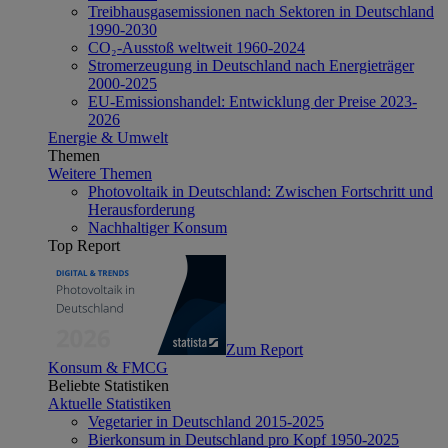
Treibhausgasemissionen nach Sektoren in Deutschland
1990-2030
CO₂-Ausstoß weltweit 1960-2024
Stromerzeugung in Deutschland nach Energieträger
2000-2025
EU-Emissionshandel: Entwicklung der Preise 2023-
2026
Energie & Umwelt
Themen
Weitere Themen
Photovoltaik in Deutschland: Zwischen Fortschritt und
Herausforderung
Nachhaltiger Konsum
Top Report
Zum Report
Konsum & FMCG
Beliebte Statistiken
Aktuelle Statistiken
Vegetarier in Deutschland 2015-2025
Bierkonsum in Deutschland pro Kopf 1950-2025