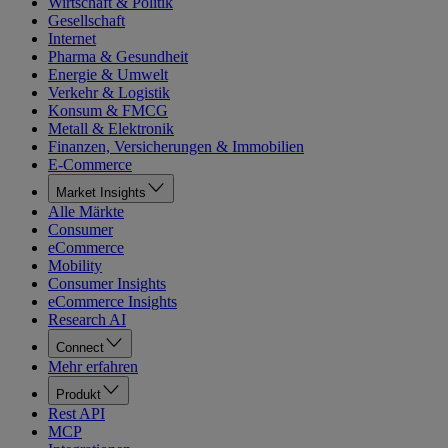
Wirtschaft & Politik
Gesellschaft
Internet
Pharma & Gesundheit
Energie & Umwelt
Verkehr & Logistik
Konsum & FMCG
Metall & Elektronik
Finanzen, Versicherungen & Immobilien
E-Commerce
Market Insights
Alle Märkte
Consumer
eCommerce
Mobility
Consumer Insights
eCommerce Insights
Research AI
Connect
Mehr erfahren
Produkt
Rest API
MCP