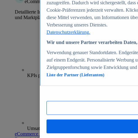
eCommerce Insights
zuzugreifen. Dadurch wird sichergestellt, dass 
Cookie-Präferenzen jederzeit verwalten. Klick
Detaillierte Informationen zu mehr als 39.000 Online-Shops
und Marktplätzen
diese Mittel verwenden, um Informationen über
Verbesserung unseres Dienstes.
Datenschutzerklärung.
Wir und unsere Partner verarbeiten Daten, 
Verwendung genauer Standortdaten. Endgeräteei
auf einem Endgerät. Personalisierte Werbung 
Zielgruppenforschung sowie Entwicklung und
70+
KPIs pro Shop
Liste der Partner (Lieferanten)
Umsatzanalysen und -prognosen
eCommerce Insights entdecken