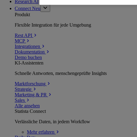
Research AI
Connect
Neu
Produkt
Flexible Integration für jede Umgebung
Rest API
MCP
Integrationen
Dokumentation
Demo buchen
KI-Assistenten
Schnelle Antworten, menschengeprüfte Insights
Marktforschung
Strategie
Marketing & PR
Sales
Alle ansehen
Statista Connect
Verlässliche Daten, in jedem Workflow
Mehr
erfahren