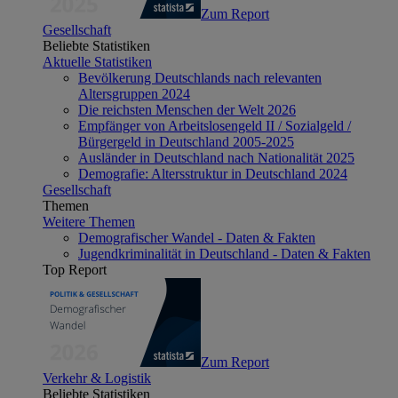
Zum Report
Gesellschaft
Beliebte Statistiken
Aktuelle Statistiken
Bevölkerung Deutschlands nach relevanten
Altersgruppen 2024
Die reichsten Menschen der Welt 2026
Empfänger von Arbeitslosengeld II / Sozialgeld /
Bürgergeld in Deutschland 2005-2025
Ausländer in Deutschland nach Nationalität 2025
Demografie: Altersstruktur in Deutschland 2024
Gesellschaft
Themen
Weitere Themen
Demografischer Wandel - Daten & Fakten
Jugendkriminalität in Deutschland - Daten & Fakten
Top Report
Zum Report
Verkehr & Logistik
Beliebte Statistiken