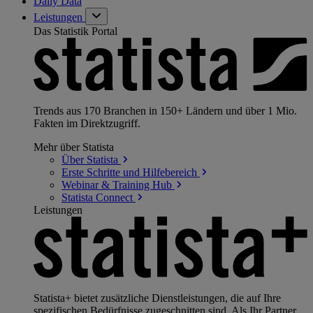
Daily Data
Leistungen
Das Statistik Portal
Trends aus 170 Branchen in 150+ Ländern und über 1 Mio.
Fakten im Direktzugriff.
Mehr über Statista
Über
Statista
Erste Schritte und
Hilfebereich
Webinar & Training
Hub
Statista
Connect
Leistungen
Statista+ bietet zusätzliche Dienstleistungen, die auf Ihre
spezifischen Bedürfnisse zugeschnitten sind. Als Ihr Partner