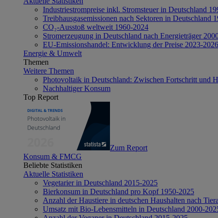
Aktuelle Statistiken
Industriestrompreise inkl. Stromsteuer in Deutschland 1
Treibhausgasemissionen nach Sektoren in Deutschland 
CO₂-Ausstoß weltweit 1960-2024
Stromerzeugung in Deutschland nach Energieträger 200
EU-Emissionshandel: Entwicklung der Preise 2023-202
Energie & Umwelt
Themen
Weitere Themen
Photovoltaik in Deutschland: Zwischen Fortschritt und 
Nachhaltiger Konsum
Top Report
Zum Report
Konsum & FMCG
Beliebte Statistiken
Aktuelle Statistiken
Vegetarier in Deutschland 2015-2025
Bierkonsum in Deutschland pro Kopf 1950-2025
Anzahl der Haustiere in deutschen Haushalten nach Tier
Umsatz mit Bio-Lebensmitteln in Deutschland 2000-202
Anzahl der Veganer in Deutschland 2015-2025