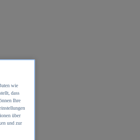
Daten wie
ellt, dass
können Ihre
einstellungen
ionen über
ken und zur