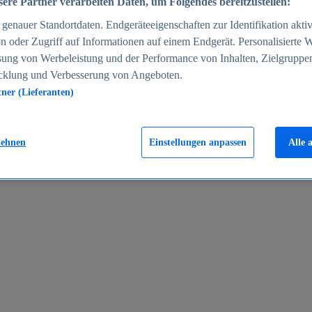
ere Partner verarbeiten Daten, um Folgendes bereitzustellen:
enauer Standortdaten. Endgeräteeigenschaften zur Identifikation aktiv
n oder Zugriff auf Informationen auf einem Endgerät. Personalisierte
sung von Werbeleistung und der Performance von Inhalten, Zielgruppe
cklung und Verbesserung von Angeboten.
tner (Lieferanten)
en 2024
lehnen
Einstellungen anpassen
Alle 
rgeld in Deutschland 2005-2025