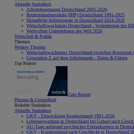
Aktuelle Statistiken
Arbeitslosenquote Deutschland 2005-2026
Bruttoinlandsprodukt (BIP) Deutschland 1991-2025
Monatliche Inflationsrate in Deutschland 2024-2026
Wirtschaftswachstum Deutschland - Veränderung des B
Wertvollste Unternehmen der Welt 2026
Wirtschaft & Politik
Themen
Weitere Themen
Wirtschaftswachstum: Deutschland zwischen Rezession 
Generation Z auf dem Arbeitsmarkt - Daten & Fakten
Top Report
Zum Report
Pharma & Gesundheit
Beliebte Statistiken
Aktuelle Statistiken
GKV - Entwicklung Krankenstand 1991-2026
Lebenserwartung in Deutschland bei Geburt nach Gesch
AU-Tage aufgrund psychischer Erkrankungen in Deutsc
GKV - Krankenstand nach Geschlecht in Deutschland 