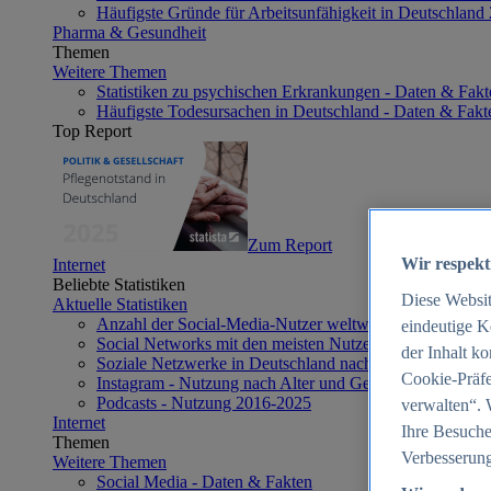
Häufigste Gründe für Arbeitsunfähigkeit in Deutschland
Pharma & Gesundheit
Themen
Weitere Themen
Statistiken zu psychischen Erkrankungen - Daten & Fakt
Häufigste Todesursachen in Deutschland - Daten & Fakt
Top Report
Zum Report
Wir respekt
Internet
Beliebte Statistiken
Diese Websi
Aktuelle Statistiken
Anzahl der Social-Media-Nutzer weltweit 2012-2025
eindeutige K
Social Networks mit den meisten Nutzern weltweit 2025
der Inhalt k
Soziale Netzwerke in Deutschland nach Generationen 2
Cookie-Präfe
Instagram - Nutzung nach Alter und Geschlecht in Deut
Podcasts - Nutzung 2016-2025
verwalten“. 
Internet
Ihre Besuche
Themen
Verbesserung
Weitere Themen
Social Media - Daten & Fakten