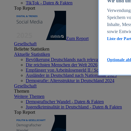
Wir und uns
TikTok - Daten & Fakten
Top Report
Verwendung g
Speichern vo
Inhalte, Mes
sowie Entwi
Zum Report
Liste der Par
Gesellschaft
Beliebte Statistiken
Aktuelle Statistiken
Bevölkerung Deutschlands nach relevanten Altersgrupp
Optionale ab
Die reichsten Menschen der Welt 2026
Empfänger von Arbeitslosengeld II / Sozialgeld / Bürge
Ausländer in Deutschland nach Nationalität 2025
Demografie: Altersstruktur in Deutschland 2024
Gesellschaft
Themen
Weitere Themen
Demografischer Wandel - Daten & Fakten
Jugendkriminalität in Deutschland - Daten & Fakten
Top Report