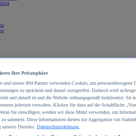
 2024
en
en
ieren Ihre Privatsphäre
te und unsere
894
Partner verwenden Cookies, um personenbezogene 
ennungen zu speichern und darauf zuzugreifen. Dadurch wird sichergest
orrekt und aktuell ist und die Website ordnungsgemäß funktioniert. Sie 
025
renzen jederzeit verwalten. Klicken Sie dazu auf die Schaltfläche „Vor
schland 2025
Wenn Sie einwilligen, werden wir diese Mittel verwenden, um Informat
 zu sammeln. Diese Informationen dienen zur Aggregation von Statisti
 unseres Dienstes.
Datenschutzerklärung.