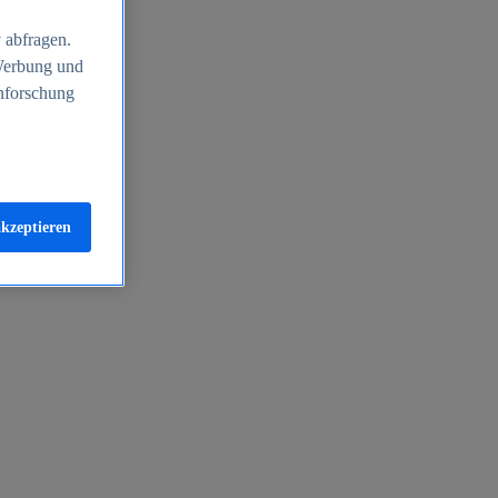
 abfragen.
 Werbung und
nforschung
akzeptieren