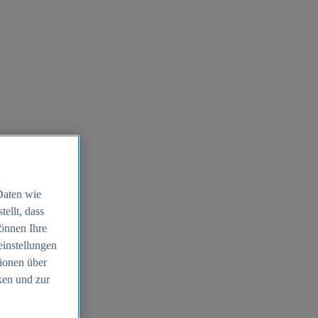
Daten wie
ellt, dass
können Ihre
einstellungen
ionen über
ken und zur