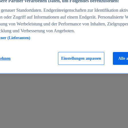
ere Partner verarbeiten Daten, um Folgendes bereitzustellen:
enauer Standortdaten. Endgeräteeigenschaften zur Identifikation aktiv
n oder Zugriff auf Informationen auf einem Endgerät. Personalisierte
sung von Werbeleistung und der Performance von Inhalten, Zielgruppe
cklung und Verbesserung von Angeboten.
tner (Lieferanten)
en 2024
lehnen
Einstellungen anpassen
Alle 
rgeld in Deutschland 2005-2025