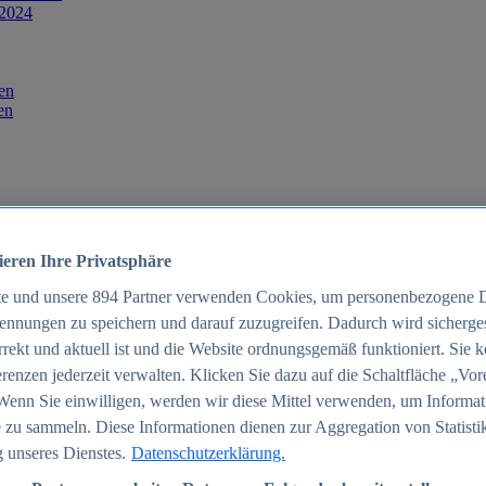
 2024
en
en
ieren Ihre Privatsphäre
te und unsere
894
Partner verwenden Cookies, um personenbezogene 
ennungen zu speichern und darauf zuzugreifen. Dadurch wird sichergest
orrekt und aktuell ist und die Website ordnungsgemäß funktioniert. Sie 
025
renzen jederzeit verwalten. Klicken Sie dazu auf die Schaltfläche „Vor
schland 2025
Wenn Sie einwilligen, werden wir diese Mittel verwenden, um Informat
 zu sammeln. Diese Informationen dienen zur Aggregation von Statisti
 unseres Dienstes.
Datenschutzerklärung.