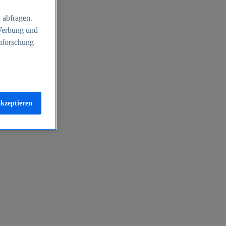
 abfragen.
 Werbung und
nforschung
akzeptieren