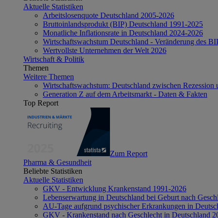
Aktuelle Statistiken
Arbeitslosenquote Deutschland 2005-2026
Bruttoinlandsprodukt (BIP) Deutschland 1991-2025
Monatliche Inflationsrate in Deutschland 2024-2026
Wirtschaftswachstum Deutschland - Veränderung des B
Wertvollste Unternehmen der Welt 2026
Wirtschaft & Politik
Themen
Weitere Themen
Wirtschaftswachstum: Deutschland zwischen Rezession 
Generation Z auf dem Arbeitsmarkt - Daten & Fakten
Top Report
Zum Report
Pharma & Gesundheit
Beliebte Statistiken
Aktuelle Statistiken
GKV - Entwicklung Krankenstand 1991-2026
Lebenserwartung in Deutschland bei Geburt nach Gesch
AU-Tage aufgrund psychischer Erkrankungen in Deutsc
GKV - Krankenstand nach Geschlecht in Deutschland 