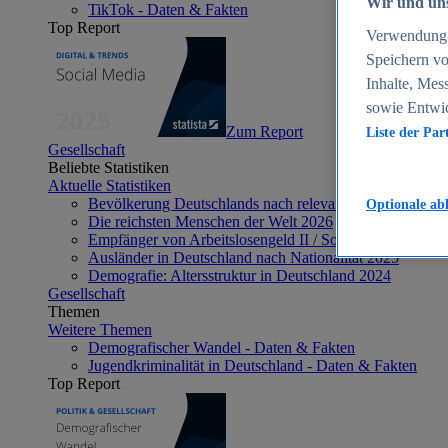
Wir und uns
TikTok - Daten & Fakten
Top Report
Verwendung g
Speichern vo
Inhalte, Mes
sowie Entwi
Zum Report
Liste der Par
Gesellschaft
Beliebte Statistiken
Aktuelle Statistiken
Bevölkerung Deutschlands nach relevanten Altersgrupp
Optionale ab
Die reichsten Menschen der Welt 2026
Empfänger von Arbeitslosengeld II / Sozialgeld / Bürge
Ausländer in Deutschland nach Nationalität 2025
Demografie: Altersstruktur in Deutschland 2024
Gesellschaft
Themen
Weitere Themen
Demografischer Wandel - Daten & Fakten
Jugendkriminalität in Deutschland - Daten & Fakten
Top Report