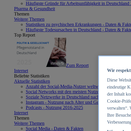
Häufigste Gründe für Arbeitsunfähigkeit in Deutschland
Pharma & Gesundheit
Themen
Weitere Themen
Statistiken zu psychischen Erkrankungen - Daten & Fakt
Häufigste Todesursachen in Deutschland - Daten & Fakt
Top Report
Zum Report
Wir respekt
Internet
Beliebte Statistiken
Diese Websi
Aktuelle Statistiken
Anzahl der Social-Media-Nutzer weltweit 2012-2025
eindeutige K
Social Networks mit den meisten Nutzern weltweit 2025
der Inhalt k
Soziale Netzwerke in Deutschland nach Generationen 2
Cookie-Präfe
Instagram - Nutzung nach Alter und Geschlecht in Deut
Podcasts - Nutzung 2016-2025
verwalten“. 
Internet
Ihre Besuche
Themen
Verbesserung
Weitere Themen
Social Media - Daten & Fakten