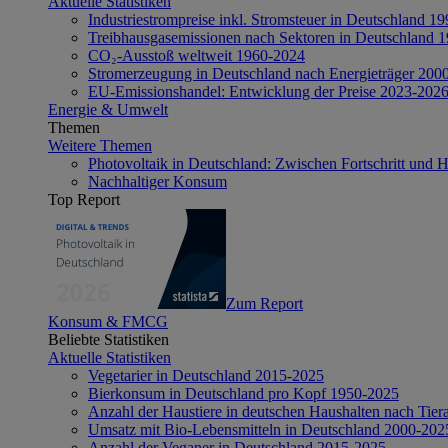
Aktuelle Statistiken
Industriestrompreise inkl. Stromsteuer in Deutschland 1
Treibhausgasemissionen nach Sektoren in Deutschland 
CO₂-Ausstoß weltweit 1960-2024
Stromerzeugung in Deutschland nach Energieträger 200
EU-Emissionshandel: Entwicklung der Preise 2023-202
Energie & Umwelt
Themen
Weitere Themen
Photovoltaik in Deutschland: Zwischen Fortschritt und 
Nachhaltiger Konsum
Top Report
Zum Report
Konsum & FMCG
Beliebte Statistiken
Aktuelle Statistiken
Vegetarier in Deutschland 2015-2025
Bierkonsum in Deutschland pro Kopf 1950-2025
Anzahl der Haustiere in deutschen Haushalten nach Tier
Umsatz mit Bio-Lebensmitteln in Deutschland 2000-202
Anzahl der Veganer in Deutschland 2015-2025