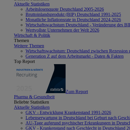
Aktuelle Statistiken
Arbeitslosenquote Deutschland 2005-2026
Bruttoinlandsprodukt (BIP) Deutschland 1991-2025
Monatliche Inflationsrate in Deutschland 2024-2026
Wirtschaftswachstum Deutschland - Veränderung des B
Wertvollste Unternehmen der Welt 2026
Wirtschaft & Politik
Themen
Weitere Themen
Wirtschaftswachstum: Deutschland zwischen Rezession 
Generation Z auf dem Arbeitsmarkt - Daten & Fakten
Top Report
Zum Report
Pharma & Gesundheit
Beliebte Statistiken
Aktuelle Statistiken
GKV - Entwicklung Krankenstand 1991-2026
Lebenserwartung in Deutschland bei Geburt nach Gesch
AU-Tage aufgrund psychischer Erkrankungen in Deutsc
GKV - Krankenstand nach Geschlecht in Deutschland 