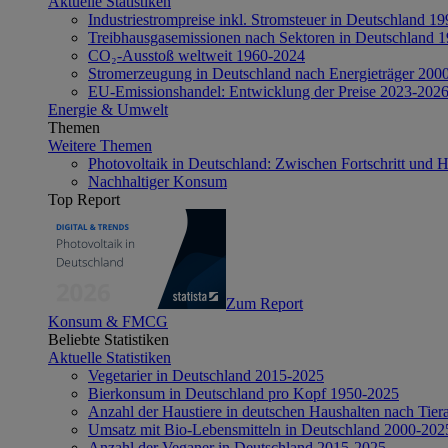
Aktuelle Statistiken
Industriestrompreise inkl. Stromsteuer in Deutschland 1
Treibhausgasemissionen nach Sektoren in Deutschland 
CO₂-Ausstoß weltweit 1960-2024
Stromerzeugung in Deutschland nach Energieträger 200
EU-Emissionshandel: Entwicklung der Preise 2023-202
Energie & Umwelt
Themen
Weitere Themen
Photovoltaik in Deutschland: Zwischen Fortschritt und 
Nachhaltiger Konsum
Top Report
Zum Report
Konsum & FMCG
Beliebte Statistiken
Aktuelle Statistiken
Vegetarier in Deutschland 2015-2025
Bierkonsum in Deutschland pro Kopf 1950-2025
Anzahl der Haustiere in deutschen Haushalten nach Tier
Umsatz mit Bio-Lebensmitteln in Deutschland 2000-202
Anzahl der Veganer in Deutschland 2015-2025