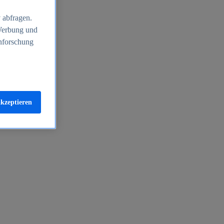
 abfragen.
 Werbung und
nforschung
akzeptieren