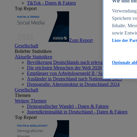
Wir und uns
TikTok - Daten & Fakten
Top Report
Verwendung g
Speichern vo
Inhalte, Mes
sowie Entwi
Zum Report
Liste der Par
Gesellschaft
Beliebte Statistiken
Aktuelle Statistiken
Bevölkerung Deutschlands nach relevanten Altersgrupp
Optionale ab
Die reichsten Menschen der Welt 2026
Empfänger von Arbeitslosengeld II / Sozialgeld / Bürge
Ausländer in Deutschland nach Nationalität 2025
Demografie: Altersstruktur in Deutschland 2024
Gesellschaft
Themen
Weitere Themen
Demografischer Wandel - Daten & Fakten
Jugendkriminalität in Deutschland - Daten & Fakten
Top Report