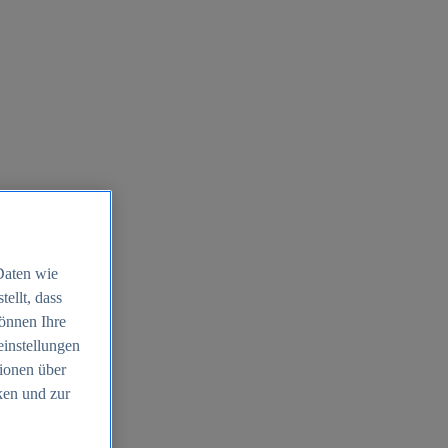
Daten wie
ellt, dass
können Ihre
einstellungen
ionen über
ken und zur