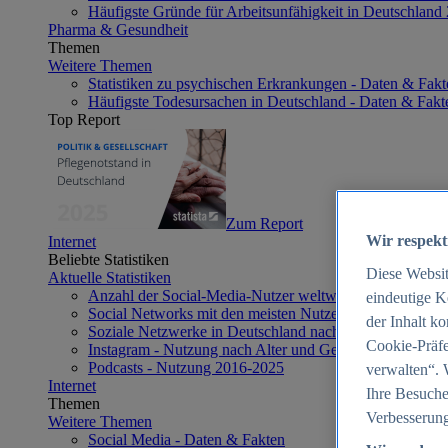
Häufigste Gründe für Arbeitsunfähigkeit in Deutschland
Pharma & Gesundheit
Themen
Weitere Themen
Statistiken zu psychischen Erkrankungen - Daten & Fakt
Häufigste Todesursachen in Deutschland - Daten & Fakt
Top Report
Zum Report
Wir respekt
Internet
Beliebte Statistiken
Diese Websi
Aktuelle Statistiken
Anzahl der Social-Media-Nutzer weltweit 2012-2025
eindeutige K
Social Networks mit den meisten Nutzern weltweit 2025
der Inhalt k
Soziale Netzwerke in Deutschland nach Generationen 2
Cookie-Präfe
Instagram - Nutzung nach Alter und Geschlecht in Deut
Podcasts - Nutzung 2016-2025
verwalten“. 
Internet
Ihre Besuche
Themen
Verbesserung
Weitere Themen
Social Media - Daten & Fakten