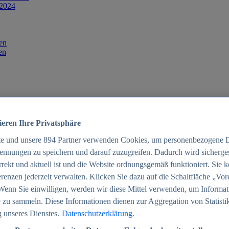
 2024
en
en
ieren Ihre Privatsphäre
te und unsere
894
Partner verwenden Cookies, um personenbezogene 
ennungen zu speichern und darauf zuzugreifen. Dadurch wird sichergest
orrekt und aktuell ist und die Website ordnungsgemäß funktioniert. Sie 
025
renzen jederzeit verwalten. Klicken Sie dazu auf die Schaltfläche „Vor
schland 2025
Wenn Sie einwilligen, werden wir diese Mittel verwenden, um Informat
 zu sammeln. Diese Informationen dienen zur Aggregation von Statisti
 unseres Dienstes.
Datenschutzerklärung.