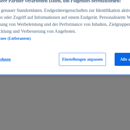
ere Partner verarbeiten Daten, um Folgendes bereitzustellen:
enauer Standortdaten. Endgeräteeigenschaften zur Identifikation aktiv
n oder Zugriff auf Informationen auf einem Endgerät. Personalisierte
sung von Werbeleistung und der Performance von Inhalten, Zielgruppe
cklung und Verbesserung von Angeboten.
tner (Lieferanten)
en 2024
lehnen
Einstellungen anpassen
Alle 
rgeld in Deutschland 2005-2025