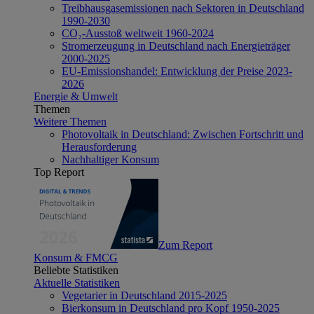
Treibhausgasemissionen nach Sektoren in Deutschland
1990-2030
CO₂-Ausstoß weltweit 1960-2024
Stromerzeugung in Deutschland nach Energieträger
2000-2025
EU-Emissionshandel: Entwicklung der Preise 2023-
2026
Energie & Umwelt
Themen
Weitere Themen
Photovoltaik in Deutschland: Zwischen Fortschritt und
Herausforderung
Nachhaltiger Konsum
Top Report
Zum Report
Konsum & FMCG
Beliebte Statistiken
Aktuelle Statistiken
Vegetarier in Deutschland 2015-2025
Bierkonsum in Deutschland pro Kopf 1950-2025