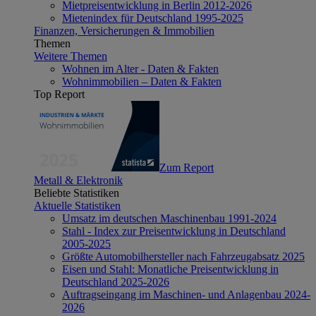
Mietpreisentwicklung in Berlin 2012-2026
Mietenindex für Deutschland 1995-2025
Finanzen, Versicherungen & Immobilien
Themen
Weitere Themen
Wohnen im Alter - Daten & Fakten
Wohnimmobilien – Daten & Fakten
Top Report
Zum Report
Metall & Elektronik
Beliebte Statistiken
Aktuelle Statistiken
Umsatz im deutschen Maschinenbau 1991-2024
Stahl - Index zur Preisentwicklung in Deutschland
2005-2025
Größte Automobilhersteller nach Fahrzeugabsatz 2025
Eisen und Stahl: Monatliche Preisentwicklung in
Deutschland 2025-2026
Auftragseingang im Maschinen- und Anlagenbau 2024-
2026