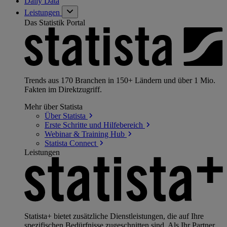
Daily Data
Leistungen
Das Statistik Portal
Trends aus 170 Branchen in 150+ Ländern und über 1 Mio.
Fakten im Direktzugriff.
Mehr über Statista
Über
Statista
Erste Schritte und
Hilfebereich
Webinar & Training
Hub
Statista
Connect
Leistungen
Statista+ bietet zusätzliche Dienstleistungen, die auf Ihre
spezifischen Bedürfnisse zugeschnitten sind. Als Ihr Partner