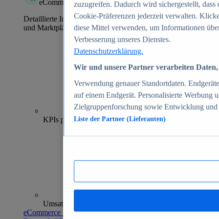
eCommerce Insights
zuzugreifen. Dadurch wird sichergestellt, dass 
Cookie-Präferenzen jederzeit verwalten. Klick
Detaillierte Informationen zu mehr als 39.000 Online-Shops
und Marktplätzen
diese Mittel verwenden, um Informationen über
Verbesserung unseres Dienstes.
Datenschutzerklärung.
Wir und unsere Partner verarbeiten Daten, 
Verwendung genauer Standortdaten. Endgeräteei
auf einem Endgerät. Personalisierte Werbung 
Zielgruppenforschung sowie Entwicklung und
70+
KPIs pro Shop
Liste der Partner (Lieferanten)
Umsatzanalysen und -prognosen
eCommerce Insights entdecken