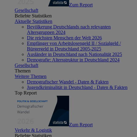
Zum Report
Gesellschaft
Beliebte Statistiken
Aktuelle Statistiken
Bevölkerung Deutschlands nach relevanten
Altersgruppen 2024
Die reichsten Menschen der Welt 2026
Empfänger von Arbeitslosengeld II / Sozialgeld /
Bürgergeld in Deutschland 2005-2025
Ausländer in Deutschland nach Nationalität 2025
Demografie: Altersstruktur in Deutschland 2024
Gesellschaft
Themen
Weitere Themen
Demografischer Wandel - Daten & Fakten
Jugendkriminalität in Deutschland - Daten & Fakten
Top Report
Zum Report
Verkehr & Logistik
Beliebte Statistiken