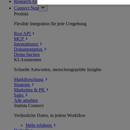
Research AI
Connect
Neu
Produkt
Flexible Integration für jede Umgebung
Rest API
MCP
Integrationen
Dokumentation
Demo buchen
KI-Assistenten
Schnelle Antworten, menschengeprüfte Insights
Marktforschung
Strategie
Marketing & PR
Sales
Alle ansehen
Statista Connect
Verlässliche Daten, in jedem Workflow
Mehr
erfahren