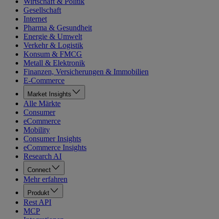
Wirtschaft & Politik
Gesellschaft
Internet
Pharma & Gesundheit
Energie & Umwelt
Verkehr & Logistik
Konsum & FMCG
Metall & Elektronik
Finanzen, Versicherungen & Immobilien
E-Commerce
Market Insights
Alle Märkte
Consumer
eCommerce
Mobility
Consumer Insights
eCommerce Insights
Research AI
Connect
Mehr erfahren
Produkt
Rest API
MCP