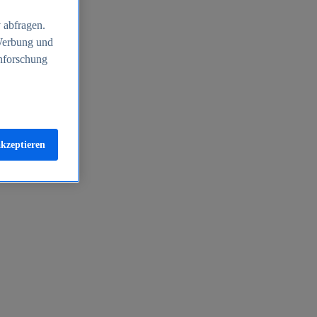
 abfragen.
 Werbung und
nforschung
akzeptieren