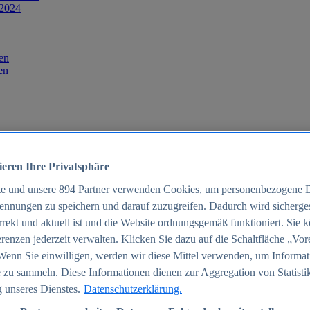
 2024
en
en
ieren Ihre Privatsphäre
te und unsere
894
Partner verwenden Cookies, um personenbezogene 
ennungen zu speichern und darauf zuzugreifen. Dadurch wird sichergest
orrekt und aktuell ist und die Website ordnungsgemäß funktioniert. Sie 
025
renzen jederzeit verwalten. Klicken Sie dazu auf die Schaltfläche „Vor
schland 2025
Wenn Sie einwilligen, werden wir diese Mittel verwenden, um Informat
 zu sammeln. Diese Informationen dienen zur Aggregation von Statisti
 unseres Dienstes.
Datenschutzerklärung.