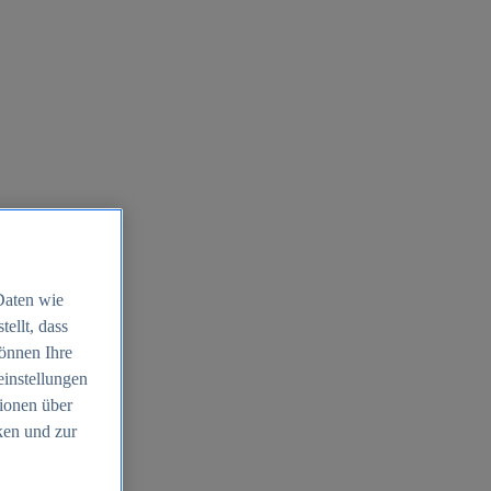
Daten wie
ellt, dass
können Ihre
einstellungen
ionen über
ken und zur