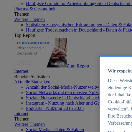
Häufigste Gründe für Arbeitsunfähigkeit in Deutschland
Pharma & Gesundheit
Themen
Weitere Themen
Statistiken zu psychischen Erkrankungen - Daten & Fakt
Häufigste Todesursachen in Deutschland - Daten & Fakt
Top Report
Zum Report
Wir respekt
Internet
Beliebte Statistiken
Diese Websi
Aktuelle Statistiken
Anzahl der Social-Media-Nutzer weltweit 2012-2025
eindeutige K
Social Networks mit den meisten Nutzern weltweit 2025
der Inhalt k
Soziale Netzwerke in Deutschland nach Generationen 2
Cookie-Präfe
Instagram - Nutzung nach Alter und Geschlecht in Deut
Podcasts - Nutzung 2016-2025
verwalten“. 
Internet
Ihre Besuche
Themen
Verbesserung
Weitere Themen
Social Media - Daten & Fakten