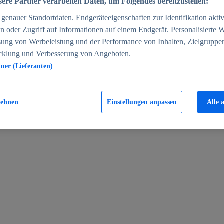
ere Partner verarbeiten Daten, um Folgendes bereitzustellen:
enauer Standortdaten. Endgeräteeigenschaften zur Identifikation aktiv
n oder Zugriff auf Informationen auf einem Endgerät. Personalisierte
sung von Werbeleistung und der Performance von Inhalten, Zielgruppe
cklung und Verbesserung von Angeboten.
tner (Lieferanten)
en 2024
lehnen
Einstellungen anpassen
Alle 
rgeld in Deutschland 2005-2025