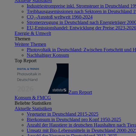
Aktuelle Statistiken
Industriestrompreise inkl. Stromsteuer in Deutschland 1
Treibhausgasemissionen nach Sektoren in Deutschland 
CO₂-Ausstoß weltweit 1960-2024
Stromerzeugung in Deutschland nach Energieträger 200
EU-Emissionshandel: Entwicklung der Preise 2023-202
Energie & Umwelt
Themen
Weitere Themen
Photovoltaik in Deutschland: Zwischen Fortschritt und 
Nachhaltiger Konsum
Top Report
Zum Report
Konsum & FMCG
Beliebte Statistiken
Aktuelle Statistiken
Vegetarier in Deutschland 2015-2025
Bierkonsum in Deutschland pro Kopf 1950-2025
Anzahl der Haustiere in deutschen Haushalten nach Tier
Umsatz mit Bio-Lebensmitteln in Deutschland 2000-202
Anzahl der Veganer in Deutschland 2015-2025