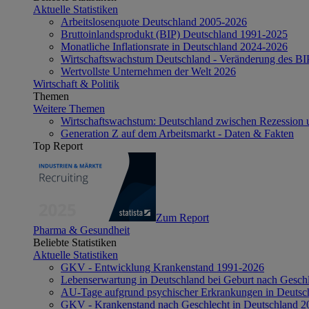
Aktuelle Statistiken
Arbeitslosenquote Deutschland 2005-2026
Bruttoinlandsprodukt (BIP) Deutschland 1991-2025
Monatliche Inflationsrate in Deutschland 2024-2026
Wirtschaftswachstum Deutschland - Veränderung des B
Wertvollste Unternehmen der Welt 2026
Wirtschaft & Politik
Themen
Weitere Themen
Wirtschaftswachstum: Deutschland zwischen Rezession 
Generation Z auf dem Arbeitsmarkt - Daten & Fakten
Top Report
Zum Report
Pharma & Gesundheit
Beliebte Statistiken
Aktuelle Statistiken
GKV - Entwicklung Krankenstand 1991-2026
Lebenserwartung in Deutschland bei Geburt nach Gesch
AU-Tage aufgrund psychischer Erkrankungen in Deutsc
GKV - Krankenstand nach Geschlecht in Deutschland 