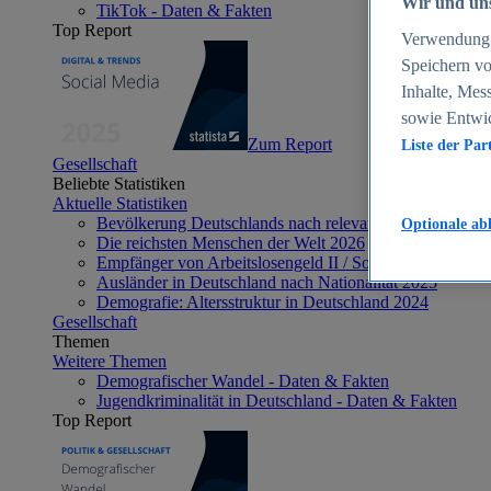
Wir und uns
TikTok - Daten & Fakten
Top Report
Verwendung g
Speichern vo
Inhalte, Mes
sowie Entwi
Zum Report
Liste der Par
Gesellschaft
Beliebte Statistiken
Aktuelle Statistiken
Bevölkerung Deutschlands nach relevanten Altersgrupp
Optionale ab
Die reichsten Menschen der Welt 2026
Empfänger von Arbeitslosengeld II / Sozialgeld / Bürge
Ausländer in Deutschland nach Nationalität 2025
Demografie: Altersstruktur in Deutschland 2024
Gesellschaft
Themen
Weitere Themen
Demografischer Wandel - Daten & Fakten
Jugendkriminalität in Deutschland - Daten & Fakten
Top Report