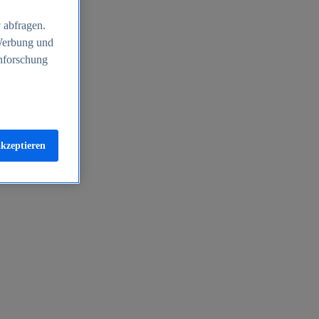
 abfragen.
 Werbung und
nforschung
akzeptieren