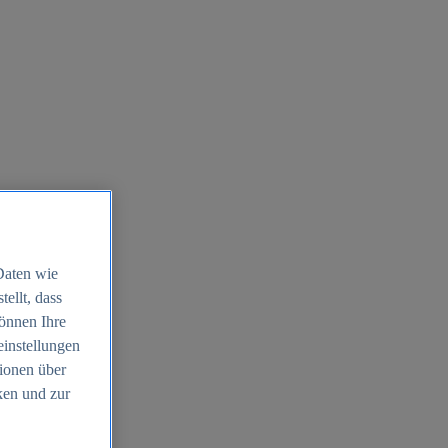
Daten wie
ellt, dass
können Ihre
einstellungen
ionen über
ken und zur