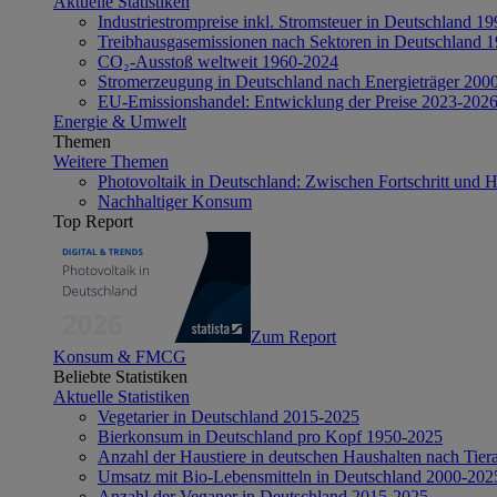
Aktuelle Statistiken
Industriestrompreise inkl. Stromsteuer in Deutschland 1
Treibhausgasemissionen nach Sektoren in Deutschland 
CO₂-Ausstoß weltweit 1960-2024
Stromerzeugung in Deutschland nach Energieträger 200
EU-Emissionshandel: Entwicklung der Preise 2023-202
Energie & Umwelt
Themen
Weitere Themen
Photovoltaik in Deutschland: Zwischen Fortschritt und 
Nachhaltiger Konsum
Top Report
Zum Report
Konsum & FMCG
Beliebte Statistiken
Aktuelle Statistiken
Vegetarier in Deutschland 2015-2025
Bierkonsum in Deutschland pro Kopf 1950-2025
Anzahl der Haustiere in deutschen Haushalten nach Tier
Umsatz mit Bio-Lebensmitteln in Deutschland 2000-202
Anzahl der Veganer in Deutschland 2015-2025