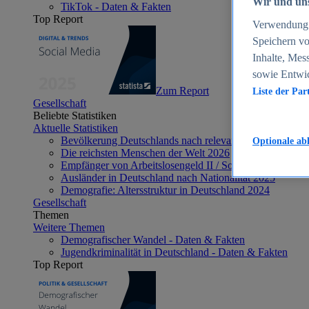
Wir und uns
TikTok - Daten & Fakten
Top Report
Verwendung g
Speichern vo
Inhalte, Mes
sowie Entwi
Zum Report
Liste der Par
Gesellschaft
Beliebte Statistiken
Aktuelle Statistiken
Bevölkerung Deutschlands nach relevanten Altersgrupp
Optionale ab
Die reichsten Menschen der Welt 2026
Empfänger von Arbeitslosengeld II / Sozialgeld / Bürge
Ausländer in Deutschland nach Nationalität 2025
Demografie: Altersstruktur in Deutschland 2024
Gesellschaft
Themen
Weitere Themen
Demografischer Wandel - Daten & Fakten
Jugendkriminalität in Deutschland - Daten & Fakten
Top Report