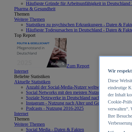
Häufigste Gründe für Arbeitsunfähigkeit in Deutschland
Pharma & Gesundheit
Themen
Weitere Themen
Statistiken zu psychischen Erkrankungen - Daten & Fakt
Häufigste Todesursachen in Deutschland - Daten & Fakt
Top Report
Zum Report
Wir respekt
Internet
Beliebte Statistiken
Diese Websi
Aktuelle Statistiken
Anzahl der Social-Media-Nutzer weltweit 2012-2025
eindeutige K
Social Networks mit den meisten Nutzern weltweit 2025
der Inhalt k
Soziale Netzwerke in Deutschland nach Generationen 2
Cookie-Präfe
Instagram - Nutzung nach Alter und Geschlecht in Deut
Podcasts - Nutzung 2016-2025
verwalten“. 
Internet
Ihre Besuche
Themen
Verbesserung
Weitere Themen
Social Media - Daten & Fakten