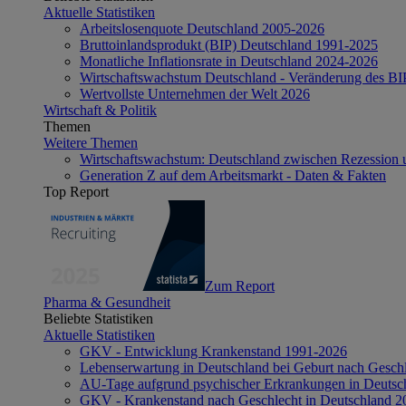
Aktuelle Statistiken
Arbeitslosenquote Deutschland 2005-2026
Bruttoinlandsprodukt (BIP) Deutschland 1991-2025
Monatliche Inflationsrate in Deutschland 2024-2026
Wirtschaftswachstum Deutschland - Veränderung des B
Wertvollste Unternehmen der Welt 2026
Wirtschaft & Politik
Themen
Weitere Themen
Wirtschaftswachstum: Deutschland zwischen Rezession 
Generation Z auf dem Arbeitsmarkt - Daten & Fakten
Top Report
Zum Report
Pharma & Gesundheit
Beliebte Statistiken
Aktuelle Statistiken
GKV - Entwicklung Krankenstand 1991-2026
Lebenserwartung in Deutschland bei Geburt nach Gesch
AU-Tage aufgrund psychischer Erkrankungen in Deutsc
GKV - Krankenstand nach Geschlecht in Deutschland 