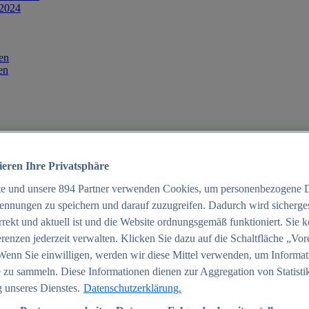
 2024
en
en
ieren Ihre Privatsphäre
te und unsere
894
Partner verwenden Cookies, um personenbezogene 
ennungen zu speichern und darauf zuzugreifen. Dadurch wird sichergest
orrekt und aktuell ist und die Website ordnungsgemäß funktioniert. Sie 
025
renzen jederzeit verwalten. Klicken Sie dazu auf die Schaltfläche „Vor
schland 2025
Wenn Sie einwilligen, werden wir diese Mittel verwenden, um Informat
 zu sammeln. Diese Informationen dienen zur Aggregation von Statisti
 unseres Dienstes.
Datenschutzerklärung.