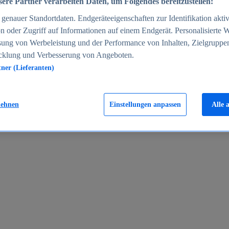
ere Partner verarbeiten Daten, um Folgendes bereitzustellen:
enauer Standortdaten. Endgeräteeigenschaften zur Identifikation aktiv
n oder Zugriff auf Informationen auf einem Endgerät. Personalisierte
sung von Werbeleistung und der Performance von Inhalten, Zielgruppe
cklung und Verbesserung von Angeboten.
tner (Lieferanten)
en 2024
lehnen
Einstellungen anpassen
Alle 
rgeld in Deutschland 2005-2025