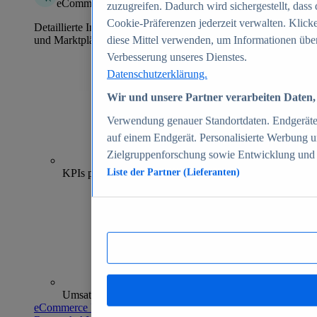
eCommerce Insights
zuzugreifen. Dadurch wird sichergestellt, dass 
Cookie-Präferenzen jederzeit verwalten. Klick
Detaillierte Informationen zu mehr als 39.000 Online-Shops
und Marktplätzen
diese Mittel verwenden, um Informationen über
Verbesserung unseres Dienstes.
Datenschutzerklärung.
Wir und unsere Partner verarbeiten Daten, 
Verwendung genauer Standortdaten. Endgeräteei
auf einem Endgerät. Personalisierte Werbung 
Zielgruppenforschung sowie Entwicklung und
70+
KPIs pro Shop
Liste der Partner (Lieferanten)
Umsatzanalysen und -prognosen
eCommerce Insights entdecken