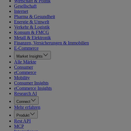
Wirtschaft & Politik
Gesellschaft
Internet
Pharma & Gesundheit
Energie & Umwelt
Verkehr & Logistik
Konsum & FMCG
Metall & Elektronik
Finanzen, Versicherungen & Immobilien
E-Commerce
Market Insights
Alle Märkte
Consumer
eCommerce
Mobility
Consumer Insights
eCommerce Insights
Research AI
Connect
Mehr erfahren
Produkt
Rest API
MCP