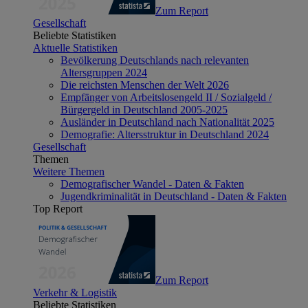
Zum Report
Gesellschaft
Beliebte Statistiken
Aktuelle Statistiken
Bevölkerung Deutschlands nach relevanten
Altersgruppen 2024
Die reichsten Menschen der Welt 2026
Empfänger von Arbeitslosengeld II / Sozialgeld /
Bürgergeld in Deutschland 2005-2025
Ausländer in Deutschland nach Nationalität 2025
Demografie: Altersstruktur in Deutschland 2024
Gesellschaft
Themen
Weitere Themen
Demografischer Wandel - Daten & Fakten
Jugendkriminalität in Deutschland - Daten & Fakten
Top Report
Zum Report
Verkehr & Logistik
Beliebte Statistiken