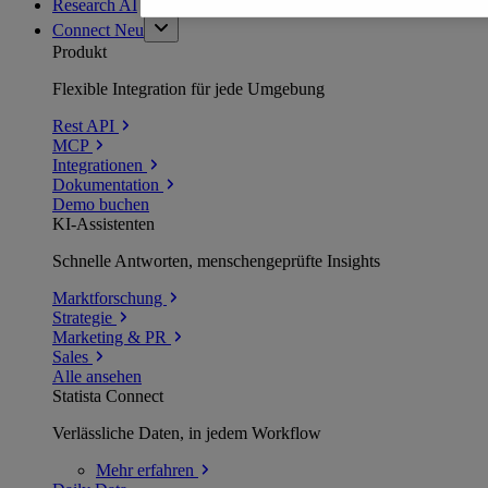
Research AI
Connect
Neu
Produkt
Flexible Integration für jede Umgebung
Rest API
MCP
Integrationen
Dokumentation
Demo buchen
KI-Assistenten
Schnelle Antworten, menschengeprüfte Insights
Marktforschung
Strategie
Marketing & PR
Sales
Alle ansehen
Statista Connect
Verlässliche Daten, in jedem Workflow
Mehr
erfahren