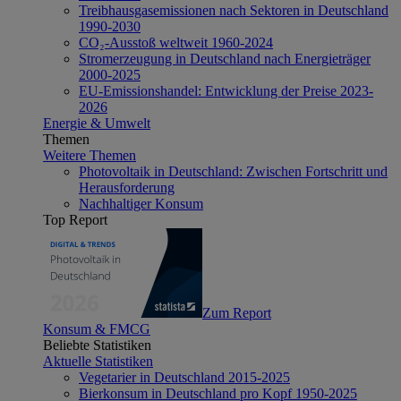
Treibhausgasemissionen nach Sektoren in Deutschland
1990-2030
CO₂-Ausstoß weltweit 1960-2024
Stromerzeugung in Deutschland nach Energieträger
2000-2025
EU-Emissionshandel: Entwicklung der Preise 2023-
2026
Energie & Umwelt
Themen
Weitere Themen
Photovoltaik in Deutschland: Zwischen Fortschritt und
Herausforderung
Nachhaltiger Konsum
Top Report
Zum Report
Konsum & FMCG
Beliebte Statistiken
Aktuelle Statistiken
Vegetarier in Deutschland 2015-2025
Bierkonsum in Deutschland pro Kopf 1950-2025