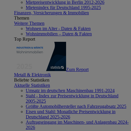
Mietpreisentwicklung in Berlin 2012-2026
Mietenindex für Deutschland 1995-2025
Finanzen, Versicherungen & Immobilien
Themen
Weitere Themen
Wohnen im Alter - Daten & Fakten
Wohnimmobilien – Daten & Fakten
Top Report
Zum Report
Metall & Elektronik
Beliebte Statistiken
Aktuelle Statistiken
Umsatz im deutschen Maschinenbau 1991-2024
Stahl - Index zur Preisentwicklung in Deutschland
2005-2025
Größte Automobilhersteller nach Fahrzeugabsatz 2025
Eisen und Stahl: Monatliche Preisentwicklung in
Deutschland 2025-2026
Auftragseingang im Maschinen- und Anlagenbau 2024-
2026