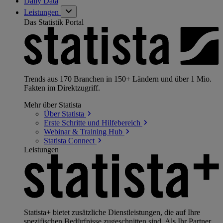
Daily Data
Leistungen
Das Statistik Portal
Trends aus 170 Branchen in 150+ Ländern und über 1 Mio.
Fakten im Direktzugriff.
Mehr über Statista
Über
Statista
Erste Schritte und
Hilfebereich
Webinar & Training
Hub
Statista
Connect
Leistungen
Statista+ bietet zusätzliche Dienstleistungen, die auf Ihre
spezifischen Bedürfnisse zugeschnitten sind. Als Ihr Partner