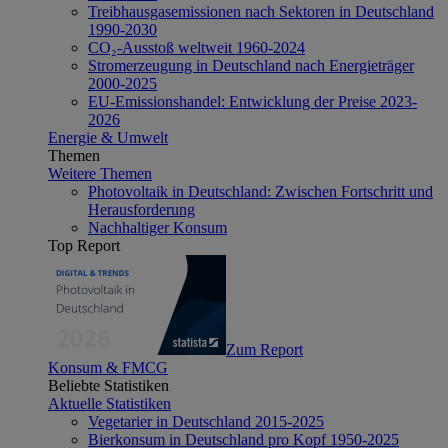
Treibhausgasemissionen nach Sektoren in Deutschland
1990-2030
CO₂-Ausstoß weltweit 1960-2024
Stromerzeugung in Deutschland nach Energieträger
2000-2025
EU-Emissionshandel: Entwicklung der Preise 2023-
2026
Energie & Umwelt
Themen
Weitere Themen
Photovoltaik in Deutschland: Zwischen Fortschritt und
Herausforderung
Nachhaltiger Konsum
Top Report
Zum Report
Konsum & FMCG
Beliebte Statistiken
Aktuelle Statistiken
Vegetarier in Deutschland 2015-2025
Bierkonsum in Deutschland pro Kopf 1950-2025