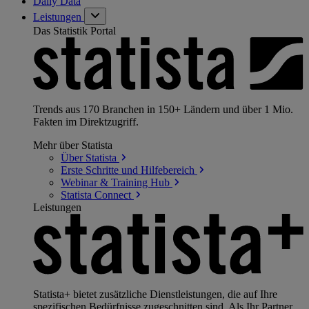
Daily Data
Leistungen
Das Statistik Portal
Trends aus 170 Branchen in 150+ Ländern und über 1 Mio.
Fakten im Direktzugriff.
Mehr über Statista
Über
Statista
Erste Schritte und
Hilfebereich
Webinar & Training
Hub
Statista
Connect
Leistungen
Statista+ bietet zusätzliche Dienstleistungen, die auf Ihre
spezifischen Bedürfnisse zugeschnitten sind. Als Ihr Partner