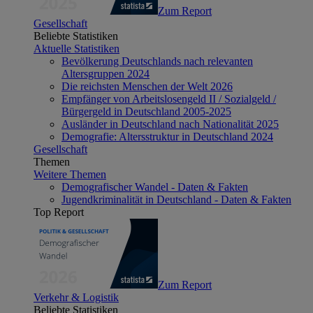
Zum Report
Gesellschaft
Beliebte Statistiken
Aktuelle Statistiken
Bevölkerung Deutschlands nach relevanten
Altersgruppen 2024
Die reichsten Menschen der Welt 2026
Empfänger von Arbeitslosengeld II / Sozialgeld /
Bürgergeld in Deutschland 2005-2025
Ausländer in Deutschland nach Nationalität 2025
Demografie: Altersstruktur in Deutschland 2024
Gesellschaft
Themen
Weitere Themen
Demografischer Wandel - Daten & Fakten
Jugendkriminalität in Deutschland - Daten & Fakten
Top Report
Zum Report
Verkehr & Logistik
Beliebte Statistiken