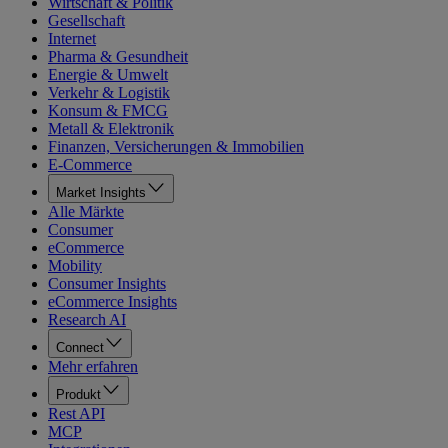
Wirtschaft & Politik
Gesellschaft
Internet
Pharma & Gesundheit
Energie & Umwelt
Verkehr & Logistik
Konsum & FMCG
Metall & Elektronik
Finanzen, Versicherungen & Immobilien
E-Commerce
Market Insights
Alle Märkte
Consumer
eCommerce
Mobility
Consumer Insights
eCommerce Insights
Research AI
Connect
Mehr erfahren
Produkt
Rest API
MCP