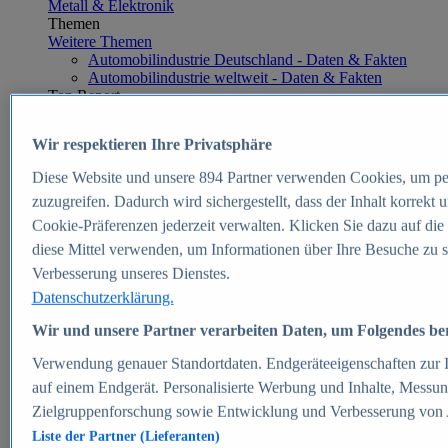
Metall & Elektronik
Themen
Weitere Themen
Automobilindustrie Deutschland - Daten & Fakten
Automobilindustrie weltweit - Daten & Fakten
Top Report
Wir respektieren Ihre Privatsphäre
Diese Website und unsere
894
Partner verwenden Cookies, um pe
Zum Report
zuzugreifen. Dadurch wird sichergestellt, dass der Inhalt korrekt
E-commerce
Cookie-Präferenzen jederzeit verwalten. Klicken Sie dazu auf die
Beliebte Statistiken
diese Mittel verwenden, um Informationen über Ihre Besuche zu s
Aktuelle Statistiken
E-Commerce - Entwicklung des Umsatzes in
Verbesserung unseres Dienstes.
Deutschland 1999-2025
Datenschutzerklärung.
Umsatz von Amazon in Deutschland und weltweit
2010-2025
Wir und unsere Partner verarbeiten Daten, um Folgendes bere
B2C-E-Commerce: Top-50 Online Shops in
Deutschland 2024
Verwendung genauer Standortdaten. Endgeräteeigenschaften zur Id
Marktanteile von Online-Zahlungsverfahren in
auf einem Endgerät. Personalisierte Werbung und Inhalte, Messu
Deutschland 2024
Zielgruppenforschung sowie Entwicklung und Verbesserung von
Umsatzstarke Warengruppen im Online-Handel in
Deutschland 2023-2025
Liste der Partner (Lieferanten)