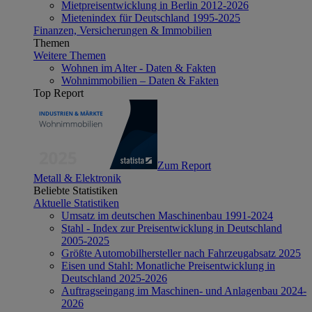
Mietpreisentwicklung in Berlin 2012-2026
Mietenindex für Deutschland 1995-2025
Finanzen, Versicherungen & Immobilien
Themen
Weitere Themen
Wohnen im Alter - Daten & Fakten
Wohnimmobilien – Daten & Fakten
Top Report
Zum Report
Metall & Elektronik
Beliebte Statistiken
Aktuelle Statistiken
Umsatz im deutschen Maschinenbau 1991-2024
Stahl - Index zur Preisentwicklung in Deutschland
2005-2025
Größte Automobilhersteller nach Fahrzeugabsatz 2025
Eisen und Stahl: Monatliche Preisentwicklung in
Deutschland 2025-2026
Auftragseingang im Maschinen- und Anlagenbau 2024-
2026