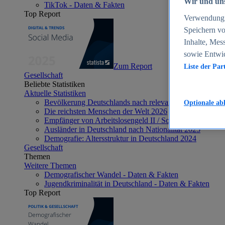
Wir und uns
TikTok - Daten & Fakten
Top Report
Verwendung g
Speichern vo
Inhalte, Mes
sowie Entwi
Zum Report
Liste der Par
Gesellschaft
Beliebte Statistiken
Aktuelle Statistiken
Bevölkerung Deutschlands nach relevanten Altersgrupp
Optionale ab
Die reichsten Menschen der Welt 2026
Empfänger von Arbeitslosengeld II / Sozialgeld / Bürge
Ausländer in Deutschland nach Nationalität 2025
Demografie: Altersstruktur in Deutschland 2024
Gesellschaft
Themen
Weitere Themen
Demografischer Wandel - Daten & Fakten
Jugendkriminalität in Deutschland - Daten & Fakten
Top Report