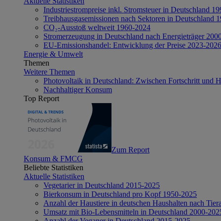
Aktuelle Statistiken
Industriestrompreise inkl. Stromsteuer in Deutschland 1
Treibhausgasemissionen nach Sektoren in Deutschland 
CO₂-Ausstoß weltweit 1960-2024
Stromerzeugung in Deutschland nach Energieträger 200
EU-Emissionshandel: Entwicklung der Preise 2023-202
Energie & Umwelt
Themen
Weitere Themen
Photovoltaik in Deutschland: Zwischen Fortschritt und 
Nachhaltiger Konsum
Top Report
Zum Report
Konsum & FMCG
Beliebte Statistiken
Aktuelle Statistiken
Vegetarier in Deutschland 2015-2025
Bierkonsum in Deutschland pro Kopf 1950-2025
Anzahl der Haustiere in deutschen Haushalten nach Tier
Umsatz mit Bio-Lebensmitteln in Deutschland 2000-202
Anzahl der Veganer in Deutschland 2015-2025