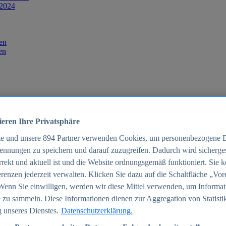
 2024
en
en
ieren Ihre Privatsphäre
te und unsere
894
Partner verwenden Cookies, um personenbezogene 
ennungen zu speichern und darauf zuzugreifen. Dadurch wird sichergest
orrekt und aktuell ist und die Website ordnungsgemäß funktioniert. Sie 
025
renzen jederzeit verwalten. Klicken Sie dazu auf die Schaltfläche „Vor
schland 2025
Wenn Sie einwilligen, werden wir diese Mittel verwenden, um Informat
 zu sammeln. Diese Informationen dienen zur Aggregation von Statisti
 unseres Dienstes.
Datenschutzerklärung.