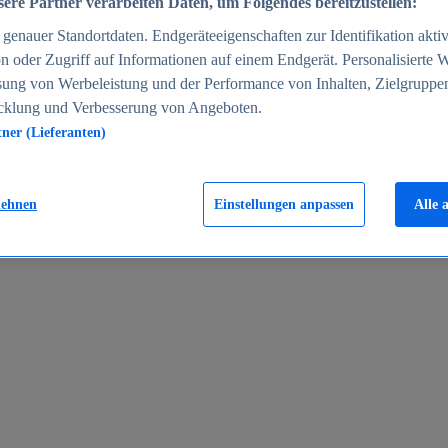
ere Partner verarbeiten Daten, um Folgendes bereitzustellen:
enauer Standortdaten. Endgeräteeigenschaften zur Identifikation aktiv
n oder Zugriff auf Informationen auf einem Endgerät. Personalisierte
sung von Werbeleistung und der Performance von Inhalten, Zielgruppe
cklung und Verbesserung von Angeboten.
tner (Lieferanten)
en 2024
lehnen
Einstellungen anpassen
Alle 
rgeld in Deutschland 2005-2025