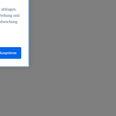
 abfragen.
 Werbung und
nforschung
akzeptieren