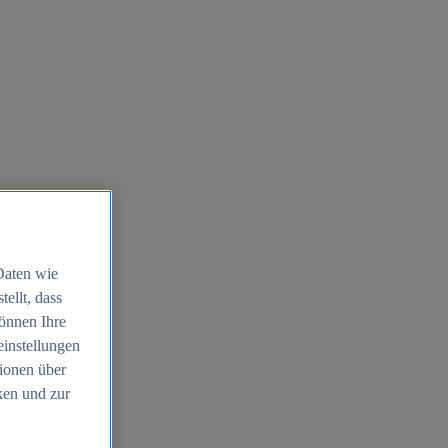
Daten wie
ellt, dass
können Ihre
einstellungen
ionen über
ken und zur