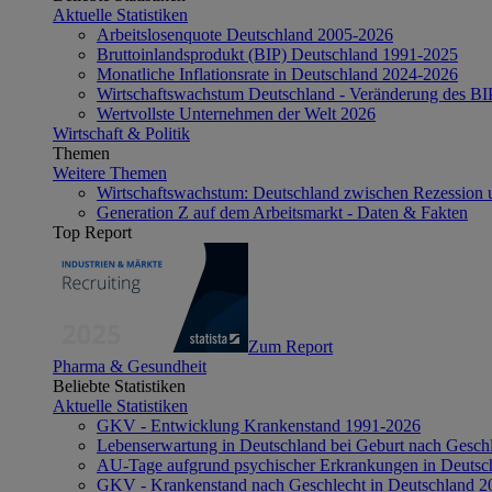
Aktuelle Statistiken
Arbeitslosenquote Deutschland 2005-2026
Bruttoinlandsprodukt (BIP) Deutschland 1991-2025
Monatliche Inflationsrate in Deutschland 2024-2026
Wirtschaftswachstum Deutschland - Veränderung des B
Wertvollste Unternehmen der Welt 2026
Wirtschaft & Politik
Themen
Weitere Themen
Wirtschaftswachstum: Deutschland zwischen Rezession 
Generation Z auf dem Arbeitsmarkt - Daten & Fakten
Top Report
Zum Report
Pharma & Gesundheit
Beliebte Statistiken
Aktuelle Statistiken
GKV - Entwicklung Krankenstand 1991-2026
Lebenserwartung in Deutschland bei Geburt nach Gesch
AU-Tage aufgrund psychischer Erkrankungen in Deutsc
GKV - Krankenstand nach Geschlecht in Deutschland 