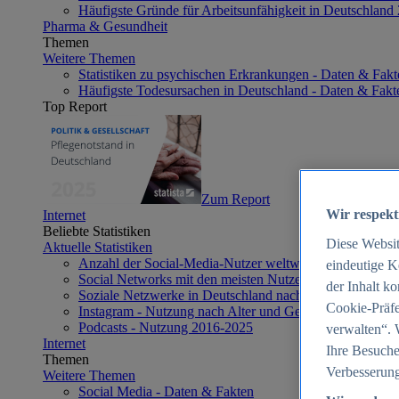
Häufigste Gründe für Arbeitsunfähigkeit in Deutschland
Pharma & Gesundheit
Themen
Weitere Themen
Statistiken zu psychischen Erkrankungen - Daten & Fakt
Häufigste Todesursachen in Deutschland - Daten & Fakt
Top Report
Zum Report
Wir respekt
Internet
Beliebte Statistiken
Diese Websi
Aktuelle Statistiken
Anzahl der Social-Media-Nutzer weltweit 2012-2025
eindeutige K
Social Networks mit den meisten Nutzern weltweit 2025
der Inhalt k
Soziale Netzwerke in Deutschland nach Generationen 2
Cookie-Präfe
Instagram - Nutzung nach Alter und Geschlecht in Deut
Podcasts - Nutzung 2016-2025
verwalten“. 
Internet
Ihre Besuche
Themen
Verbesserung
Weitere Themen
Social Media - Daten & Fakten