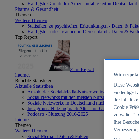
Häufigste Gründe für Arbeitsunfähigkeit in Deutschland
Pharma & Gesundheit
Themen
Weitere Themen
Statistiken zu psychischen Erkrankungen - Daten & Fakt
Häufigste Todesursachen in Deutschland - Daten & Fakt
Top Report
Zum Report
Wir respekt
Internet
Beliebte Statistiken
Diese Websi
Aktuelle Statistiken
Anzahl der Social-Media-Nutzer weltweit 2012-2025
eindeutige K
Social Networks mit den meisten Nutzern weltweit 2025
der Inhalt k
Soziale Netzwerke in Deutschland nach Generationen 2
Cookie-Präfe
Instagram - Nutzung nach Alter und Geschlecht in Deut
Podcasts - Nutzung 2016-2025
verwalten“. 
Internet
Ihre Besuche
Themen
Verbesserung
Weitere Themen
Social Media - Daten & Fakten