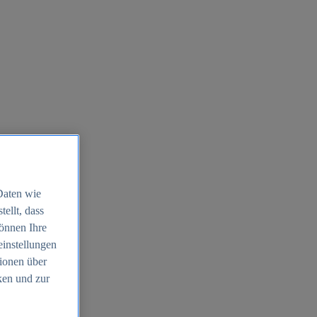
Daten wie
ellt, dass
können Ihre
einstellungen
ionen über
ken und zur