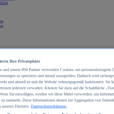
 2024
en
en
ieren Ihre Privatsphäre
te und unsere
894
Partner verwenden Cookies, um personenbezogene 
ennungen zu speichern und darauf zuzugreifen. Dadurch wird sichergest
orrekt und aktuell ist und die Website ordnungsgemäß funktioniert. Sie 
025
renzen jederzeit verwalten. Klicken Sie dazu auf die Schaltfläche „Vor
schland 2025
Wenn Sie einwilligen, werden wir diese Mittel verwenden, um Informat
 zu sammeln. Diese Informationen dienen zur Aggregation von Statisti
 unseres Dienstes.
Datenschutzerklärung.