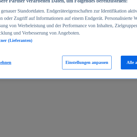
ere Partner verarbeiten Daten, um Folgendes bereitzustellen:
enauer Standortdaten. Endgeräteeigenschaften zur Identifikation aktiv
n oder Zugriff auf Informationen auf einem Endgerät. Personalisierte
sung von Werbeleistung und der Performance von Inhalten, Zielgruppe
cklung und Verbesserung von Angeboten.
tner (Lieferanten)
en 2024
lehnen
Einstellungen anpassen
Alle 
rgeld in Deutschland 2005-2025