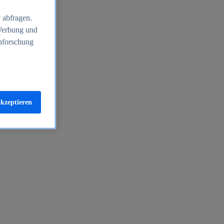
 abfragen.
 Werbung und
nforschung
akzeptieren