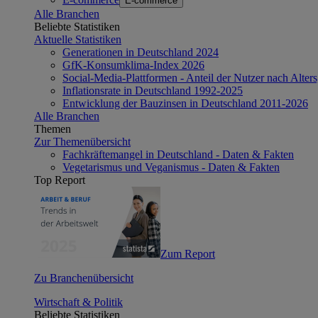
E-commerce
Alle Branchen
Beliebte Statistiken
Aktuelle Statistiken
Generationen in Deutschland 2024
GfK-Konsumklima-Index 2026
Social-Media-Plattformen - Anteil der Nutzer nach Alte
Inflationsrate in Deutschland 1992-2025
Entwicklung der Bauzinsen in Deutschland 2011-2026
Alle Branchen
Themen
Zur Themenübersicht
Fachkräftemangel in Deutschland - Daten & Fakten
Vegetarismus und Veganismus - Daten & Fakten
Top Report
Zum Report
Zu Branchenübersicht
Wirtschaft & Politik
Beliebte Statistiken