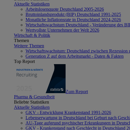
Aktuelle Statistiken
Arbeitslosenquote Deutschland 2005-2026
Bruttoinlandsprodukt (BIP) Deutschland 1991-2025
Monatliche Inflationsrate in Deutschland 2024-2026
Wirtschaftswachstum Deutschland - Veränderung des B
Wertvollste Unternehmen der Welt 2026
Wirtschaft & Politik
Themen
Weitere Themen
Wirtschaftswachstum: Deutschland zwischen Rezession 
Generation Z auf dem Arbeitsmarkt - Daten & Fakten
Top Report
Zum Report
Pharma & Gesundheit
Beliebte Statistiken
Aktuelle Statistiken
GKV - Entwicklung Krankenstand 1991-2026
Lebenserwartung in Deutschland bei Geburt nach Gesch
AU-Tage aufgrund psychischer Erkrankungen in Deutsc
GKV - Krankenstand nach Geschlecht in Deutschland 