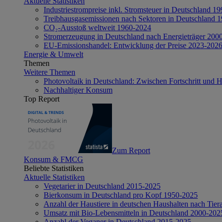
Aktuelle Statistiken
Industriestrompreise inkl. Stromsteuer in Deutschland 1
Treibhausgasemissionen nach Sektoren in Deutschland 
CO₂-Ausstoß weltweit 1960-2024
Stromerzeugung in Deutschland nach Energieträger 200
EU-Emissionshandel: Entwicklung der Preise 2023-202
Energie & Umwelt
Themen
Weitere Themen
Photovoltaik in Deutschland: Zwischen Fortschritt und 
Nachhaltiger Konsum
Top Report
Zum Report
Konsum & FMCG
Beliebte Statistiken
Aktuelle Statistiken
Vegetarier in Deutschland 2015-2025
Bierkonsum in Deutschland pro Kopf 1950-2025
Anzahl der Haustiere in deutschen Haushalten nach Tier
Umsatz mit Bio-Lebensmitteln in Deutschland 2000-202
Anzahl der Veganer in Deutschland 2015-2025