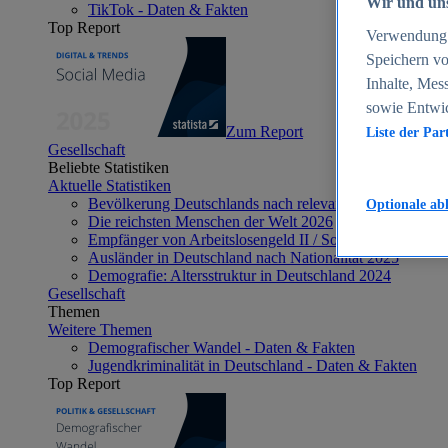
Wir und uns
TikTok - Daten & Fakten
Top Report
Verwendung g
Speichern vo
Inhalte, Mes
sowie Entwi
Zum Report
Liste der Par
Gesellschaft
Beliebte Statistiken
Aktuelle Statistiken
Bevölkerung Deutschlands nach relevanten Altersgrupp
Optionale ab
Die reichsten Menschen der Welt 2026
Empfänger von Arbeitslosengeld II / Sozialgeld / Bürge
Ausländer in Deutschland nach Nationalität 2025
Demografie: Altersstruktur in Deutschland 2024
Gesellschaft
Themen
Weitere Themen
Demografischer Wandel - Daten & Fakten
Jugendkriminalität in Deutschland - Daten & Fakten
Top Report