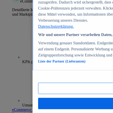
eCommerce Insights
zuzugreifen. Dadurch wird sichergestellt, dass 
Cookie-Präferenzen jederzeit verwalten. Klick
Detaillierte Informationen zu mehr als 39.000 Online-Shops
und Marktplätzen
diese Mittel verwenden, um Informationen über
Verbesserung unseres Dienstes.
Datenschutzerklärung.
Wir und unsere Partner verarbeiten Daten, 
Verwendung genauer Standortdaten. Endgeräteei
auf einem Endgerät. Personalisierte Werbung 
Zielgruppenforschung sowie Entwicklung und
70+
KPIs pro Shop
Liste der Partner (Lieferanten)
Umsatzanalysen und -prognosen
eCommerce Insights entdecken