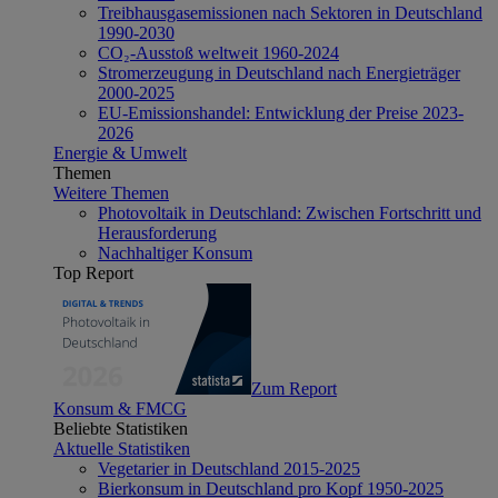
Treibhausgasemissionen nach Sektoren in Deutschland
1990-2030
CO₂-Ausstoß weltweit 1960-2024
Stromerzeugung in Deutschland nach Energieträger
2000-2025
EU-Emissionshandel: Entwicklung der Preise 2023-
2026
Energie & Umwelt
Themen
Weitere Themen
Photovoltaik in Deutschland: Zwischen Fortschritt und
Herausforderung
Nachhaltiger Konsum
Top Report
Zum Report
Konsum & FMCG
Beliebte Statistiken
Aktuelle Statistiken
Vegetarier in Deutschland 2015-2025
Bierkonsum in Deutschland pro Kopf 1950-2025