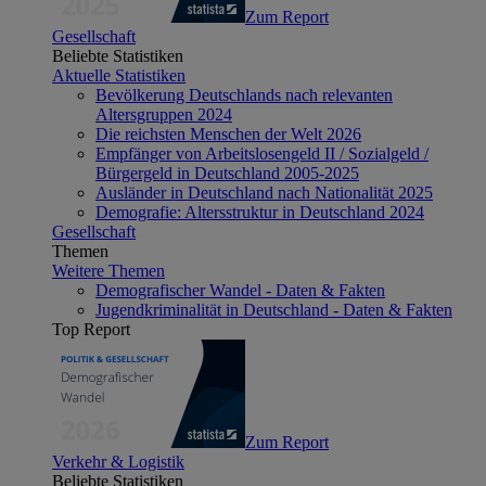
Zum Report
Gesellschaft
Beliebte Statistiken
Aktuelle Statistiken
Bevölkerung Deutschlands nach relevanten
Altersgruppen 2024
Die reichsten Menschen der Welt 2026
Empfänger von Arbeitslosengeld II / Sozialgeld /
Bürgergeld in Deutschland 2005-2025
Ausländer in Deutschland nach Nationalität 2025
Demografie: Altersstruktur in Deutschland 2024
Gesellschaft
Themen
Weitere Themen
Demografischer Wandel - Daten & Fakten
Jugendkriminalität in Deutschland - Daten & Fakten
Top Report
Zum Report
Verkehr & Logistik
Beliebte Statistiken