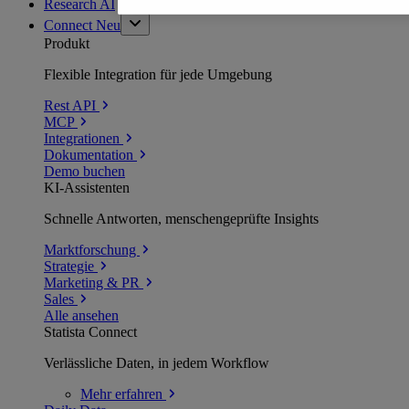
Research AI
Connect
Neu
Produkt
Flexible Integration für jede Umgebung
Rest API
MCP
Integrationen
Dokumentation
Demo buchen
KI-Assistenten
Schnelle Antworten, menschengeprüfte Insights
Marktforschung
Strategie
Marketing & PR
Sales
Alle ansehen
Statista Connect
Verlässliche Daten, in jedem Workflow
Mehr
erfahren