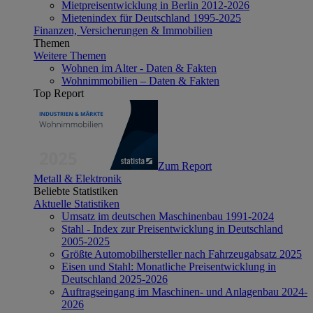
Mietpreisentwicklung in Berlin 2012-2026
Mietenindex für Deutschland 1995-2025
Finanzen, Versicherungen & Immobilien
Themen
Weitere Themen
Wohnen im Alter - Daten & Fakten
Wohnimmobilien – Daten & Fakten
Top Report
Zum Report
Metall & Elektronik
Beliebte Statistiken
Aktuelle Statistiken
Umsatz im deutschen Maschinenbau 1991-2024
Stahl - Index zur Preisentwicklung in Deutschland
2005-2025
Größte Automobilhersteller nach Fahrzeugabsatz 2025
Eisen und Stahl: Monatliche Preisentwicklung in
Deutschland 2025-2026
Auftragseingang im Maschinen- und Anlagenbau 2024-
2026