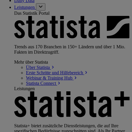
Daily Data
Leistungen
Das Statistik Portal
Trends aus 170 Branchen in 150+ Ländern und über 1 Mio.
Fakten im Direktzugriff.
Mehr über Statista
Über
Statista
Erste Schritte und
Hilfebereich
Webinar & Training
Hub
Statista
Connect
Leistungen
Statista+ bietet zusätzliche Dienstleistungen, die auf Ihre
spezifischen Bedürfnisse zugeschnitten sind. Als Ihr Partner