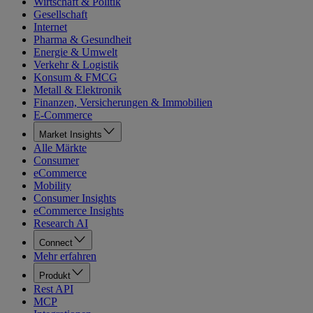
Wirtschaft & Politik
Gesellschaft
Internet
Pharma & Gesundheit
Energie & Umwelt
Verkehr & Logistik
Konsum & FMCG
Metall & Elektronik
Finanzen, Versicherungen & Immobilien
E-Commerce
Market Insights
Alle Märkte
Consumer
eCommerce
Mobility
Consumer Insights
eCommerce Insights
Research AI
Connect
Mehr erfahren
Produkt
Rest API
MCP