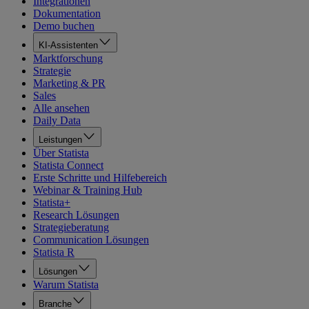
Integrationen
Dokumentation
Demo buchen
KI-Assistenten
Marktforschung
Strategie
Marketing & PR
Sales
Alle ansehen
Daily Data
Leistungen
Über Statista
Statista Connect
Erste Schritte und Hilfebereich
Webinar & Training Hub
Statista+
Research Lösungen
Strategieberatung
Communication Lösungen
Statista R
Lösungen
Warum Statista
Branche