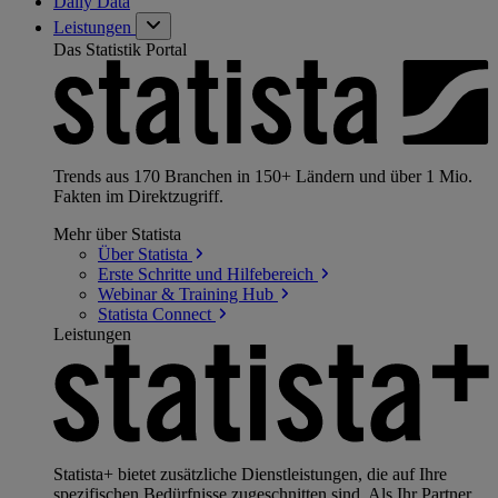
Daily Data
Leistungen
Das Statistik Portal
Trends aus 170 Branchen in 150+ Ländern und über 1 Mio.
Fakten im Direktzugriff.
Mehr über Statista
Über
Statista
Erste Schritte und
Hilfebereich
Webinar & Training
Hub
Statista
Connect
Leistungen
Statista+ bietet zusätzliche Dienstleistungen, die auf Ihre
spezifischen Bedürfnisse zugeschnitten sind. Als Ihr Partner