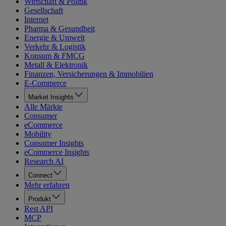
Wirtschaft & Politik
Gesellschaft
Internet
Pharma & Gesundheit
Energie & Umwelt
Verkehr & Logistik
Konsum & FMCG
Metall & Elektronik
Finanzen, Versicherungen & Immobilien
E-Commerce
Market Insights
Alle Märkte
Consumer
eCommerce
Mobility
Consumer Insights
eCommerce Insights
Research AI
Connect
Mehr erfahren
Produkt
Rest API
MCP