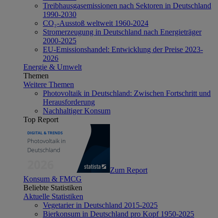
Treibhausgasemissionen nach Sektoren in Deutschland
1990-2030
CO₂-Ausstoß weltweit 1960-2024
Stromerzeugung in Deutschland nach Energieträger
2000-2025
EU-Emissionshandel: Entwicklung der Preise 2023-
2026
Energie & Umwelt
Themen
Weitere Themen
Photovoltaik in Deutschland: Zwischen Fortschritt und
Herausforderung
Nachhaltiger Konsum
Top Report
Zum Report
Konsum & FMCG
Beliebte Statistiken
Aktuelle Statistiken
Vegetarier in Deutschland 2015-2025
Bierkonsum in Deutschland pro Kopf 1950-2025