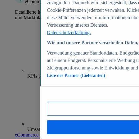
eCommerce Insights
zuzugreifen. Dadurch wird sichergestellt, dass 
Cookie-Präferenzen jederzeit verwalten. Klick
Detaillierte Informationen zu mehr als 39.000 Online-Shops
und Marktplätzen
diese Mittel verwenden, um Informationen über
Verbesserung unseres Dienstes.
Datenschutzerklärung.
Wir und unsere Partner verarbeiten Daten, 
Verwendung genauer Standortdaten. Endgeräteei
auf einem Endgerät. Personalisierte Werbung 
Zielgruppenforschung sowie Entwicklung und
70+
KPIs pro Shop
Liste der Partner (Lieferanten)
Umsatzanalysen und -prognosen
eCommerce Insights entdecken