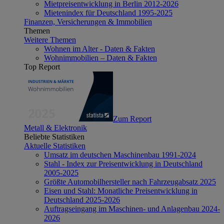
Mietpreisentwicklung in Berlin 2012-2026
Mietenindex für Deutschland 1995-2025
Finanzen, Versicherungen & Immobilien
Themen
Weitere Themen
Wohnen im Alter - Daten & Fakten
Wohnimmobilien – Daten & Fakten
Top Report
Zum Report
Metall & Elektronik
Beliebte Statistiken
Aktuelle Statistiken
Umsatz im deutschen Maschinenbau 1991-2024
Stahl - Index zur Preisentwicklung in Deutschland
2005-2025
Größte Automobilhersteller nach Fahrzeugabsatz 2025
Eisen und Stahl: Monatliche Preisentwicklung in
Deutschland 2025-2026
Auftragseingang im Maschinen- und Anlagenbau 2024-
2026