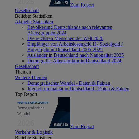
Zum Report
Gesellschaft
Beliebte Statistiken
Aktuelle Statistiken
Bevölkerung Deutschlands nach relevanten
Altersgruppen 2024
Die reichsten Menschen der Welt 2026
Empfänger von Arbeitslosengeld II / Sozialgeld /
Bürgergeld in Deutschland 2005-2025
Ausländer in Deutschland nach Nationalität 2025
Demografie: Altersstruktur in Deutschland 2024
Gesellschaft
Themen
Weitere Themen
Demografischer Wandel - Daten & Fakten
Jugendkriminalität in Deutschland - Daten & Fakten
Top Report
Zum Report
Verkehr & Logistik
Beliebte Statistiken