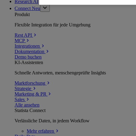
Research AI
Connect
Neu
Produkt
Flexible Integration für jede Umgebung
Rest API
MCP
Integrationen
Dokumentation
Demo buchen
KI-Assistenten
Schnelle Antworten, menschengeprüfte Insights
Marktforschung
Strategie
Marketing & PR
Sales
Alle ansehen
Statista Connect
Verlässliche Daten, in jedem Workflow
Mehr
erfahren